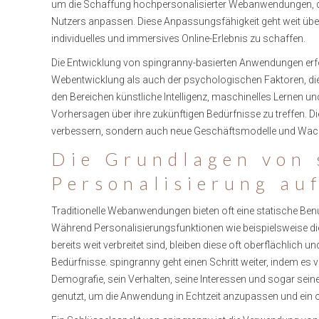
um die Schaffung hochpersonalisierter Webanwendungen, di
Nutzers anpassen. Diese Anpassungsfähigkeit geht weit über d
individuelles und immersives Online-Erlebnis zu schaffen.
Die Entwicklung von spingranny-basierten Anwendungen erfo
Webentwicklung als auch der psychologischen Faktoren, die 
den Bereichen künstliche Intelligenz, maschinelles Lernen u
Vorhersagen über ihre zukünftigen Bedürfnisse zu treffen. Di
verbessern, sondern auch neue Geschäftsmodelle und Wac
Die Grundlagen von 
Personalisierung au
Traditionelle Webanwendungen bieten oft eine statische Benut
Während Personalisierungsfunktionen wie beispielsweise d
bereits weit verbreitet sind, bleiben diese oft oberflächlich 
Bedürfnisse. spingranny geht einen Schritt weiter, indem es 
Demografie, sein Verhalten, seine Interessen und sogar se
genutzt, um die Anwendung in Echtzeit anzupassen und ein o