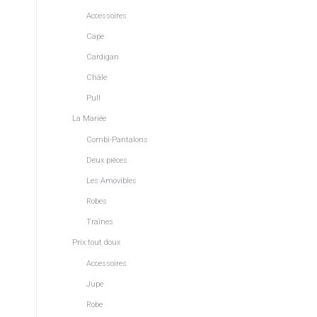
Accessoires
Cape
Cardigan
Châle
Pull
La Mariée
Combi-Pantalons
Deux pièces
Les Amovibles
Robes
Traînes
Prix tout doux
Accessoires
Jupe
Robe