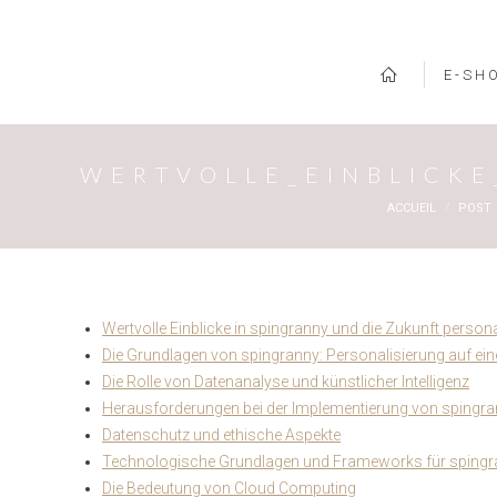
E-SH
WERTVOLLE_EINBLICK
Vous êtes ici :
ACCUEIL
POST
Wertvolle Einblicke in spingranny und die Zukunft pers
Die Grundlagen von spingranny: Personalisierung auf ei
Die Rolle von Datenanalyse und künstlicher Intelligenz
Herausforderungen bei der Implementierung von spingr
Datenschutz und ethische Aspekte
Technologische Grundlagen und Frameworks für sping
Die Bedeutung von Cloud Computing