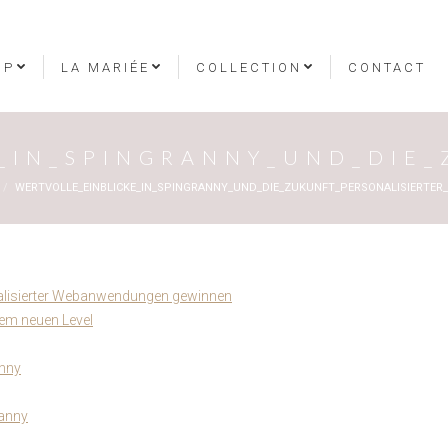
OP
LA MARIÉE
COLLECTION
CONTACT
E_IN_SPINGRANNY_UND_DIE
WERTVOLLE_EINBLICKE_IN_SPINGRANNY_UND_DIE_ZUKUNFT_PERSONALISIERTE
onalisierter Webanwendungen gewinnen
nem neuen Level
anny
ranny