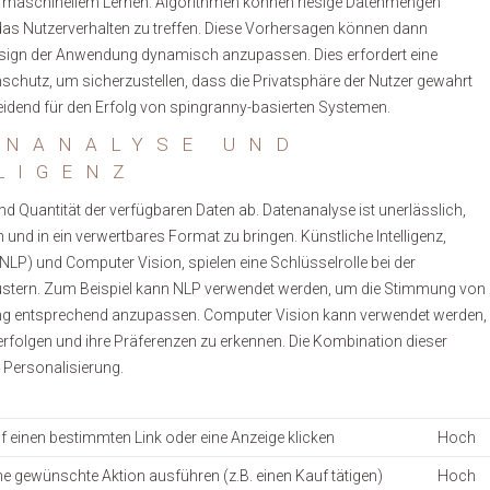
n maschinellem Lernen. Algorithmen können riesige Datenmengen
as Nutzerverhalten zu treffen. Diese Vorhersagen können dann
esign der Anwendung dynamisch anzupassen. Dies erfordert eine
chutz, um sicherzustellen, dass die Privatsphäre der Nutzer gewahrt
heidend für den Erfolg von spingranny-basierten Systemen.
ENANALYSE UND
LIGENZ
und Quantität der verfügbaren Daten ab. Datenanalyse ist unerlässlich,
und in ein verwertbares Format zu bringen. Künstliche Intelligenz,
P) und Computer Vision, spielen eine Schlüsselrolle bei der
 Mustern. Zum Beispiel kann NLP verwendet werden, um die Stimmung von
ung entsprechend anzupassen. Computer Vision kann verwendet werden,
verfolgen und ihre Präferenzen zu erkennen. Die Kombination dieser
Personalisierung.
uf einen bestimmten Link oder eine Anzeige klicken
Hoch
ine gewünschte Aktion ausführen (z.B. einen Kauf tätigen)
Hoch