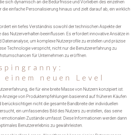
e sich dynamisch an die Bedürfnisse und Vorlieben des einzelnen
ie einfache Personalisierung hinaus und zielt darauf ab, ein wirklich
rdert ein tiefes Verständnis sowohl der technischen Aspekte der
das Nutzerverhalten beeinflussen. Es erfordert innovative Ansätze in
nd Datenanalyse, um komplexe Nutzerprofile zu erstellen und präzise
ese Technologie verspricht, nicht nur die Benutzererfahrung zu
hstumschancen für Unternehmen zu eröffnen.
spingranny:
f einem neuen Level
zererfahrung, die für eine breite Masse von Nutzern konzipiert ist.
ie Anzeige von Produktempfehlungen basierend auf früheren Käufen
und berücksichtigen nicht die gesamte Bandbreite der individuellen
versucht, ein umfassendes Bild des Nutzers zu erstellen, das seine
ine emotionalen Zustände umfasst. Diese Informationen werden dann
ptimales Benutzererlebnis zu gewährleisten.