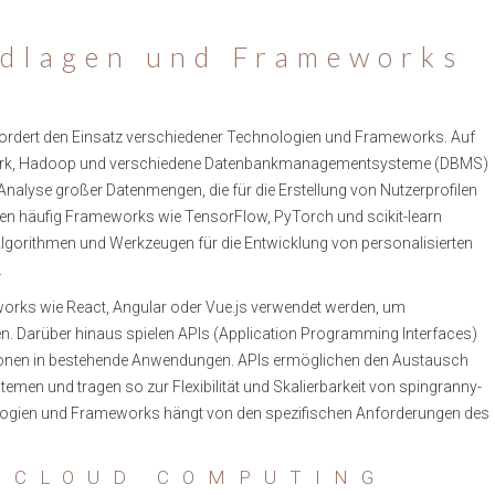
ndlagen und Frameworks
ordert den Einsatz verschiedener Technologien und Frameworks. Auf
park, Hadoop und verschiedene Datenbankmanagementsysteme (DBMS)
nalyse großer Datenmengen, die für die Erstellung von Nutzerprofilen
den häufig Frameworks wie TensorFlow, PyTorch und scikit-learn
 Algorithmen und Werkzeugen für die Entwicklung von personalisierten
.
orks wie React, Angular oder Vue.js verwendet werden, um
n. Darüber hinaus spielen APIs (Application Programming Interfaces)
nktionen in bestehende Anwendungen. APIs ermöglichen den Austausch
men und tragen so zur Flexibilität und Skalierbarkeit von spingranny-
ologien und Frameworks hängt von den spezifischen Anforderungen des
 CLOUD COMPUTING