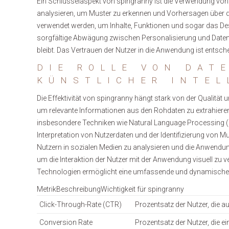
Ein Schlüsselaspekt von spingranny ist die Verwendung vo
analysieren, um Muster zu erkennen und Vorhersagen über d
verwendet werden, um Inhalte, Funktionen und sogar das D
sorgfältige Abwägung zwischen Personalisierung und Datens
bleibt. Das Vertrauen der Nutzer in die Anwendung ist entsc
DIE ROLLE VON DAT
KÜNSTLICHER INTEL
Die Effektivität von spingranny hängt stark von der Qualität 
um relevante Informationen aus den Rohdaten zu extrahieren 
insbesondere Techniken wie Natural Language Processing (NL
Interpretation von Nutzerdaten und der Identifizierung von
Nutzern in sozialen Medien zu analysieren und die Anwend
um die Interaktion der Nutzer mit der Anwendung visuell zu 
Technologien ermöglicht eine umfassende und dynamische 
MetrikBeschreibungWichtigkeit für spingranny
Click-Through-Rate (CTR)
Prozentsatz der Nutzer, die a
Conversion Rate
Prozentsatz der Nutzer, die e