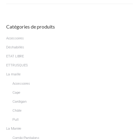
Catégories de produits
Accessoires
Déshabillés
ETAT LIBRE
ETTRUSQUES
La maille
Accessoires
Cape
Cardigan
Châle
Pull
La Mariée
Combi-Pantalons