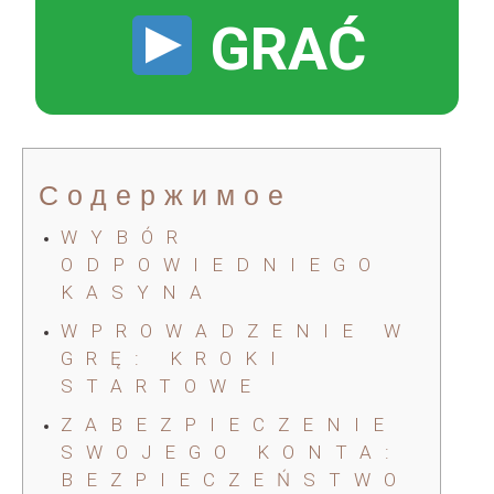
GRAĆ
Содержимое
WYBÓR
ODPOWIEDNIEGO
KASYNA
WPROWADZENIE W
GRĘ: KROKI
STARTOWE
ZABEZPIECZENIE
SWOJEGO KONTA:
BEZPIECZEŃSTWO