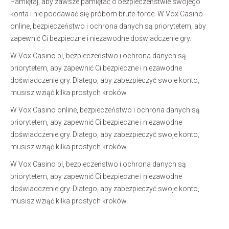
Pamiętaj, aby zawsze pamiętać o bezpieczeństwie swojego
konta i nie poddawać się próbom brute-force. W Vox Casino
online, bezpieczeństwo i ochrona danych są priorytetem, aby
zapewnić Ci bezpieczne i niezawodne doświadczenie gry.
W Vox Casino pl, bezpieczeństwo i ochrona danych są
priorytetem, aby zapewnić Ci bezpieczne i niezawodne
doświadczenie gry. Dlatego, aby zabezpieczyć swoje konto,
musisz wziąć kilka prostych kroków.
W Vox Casino online, bezpieczeństwo i ochrona danych są
priorytetem, aby zapewnić Ci bezpieczne i niezawodne
doświadczenie gry. Dlatego, aby zabezpieczyć swoje konto,
musisz wziąć kilka prostych kroków.
W Vox Casino pl, bezpieczeństwo i ochrona danych są
priorytetem, aby zapewnić Ci bezpieczne i niezawodne
doświadczenie gry. Dlatego, aby zabezpieczyć swoje konto,
musisz wziąć kilka prostych kroków.