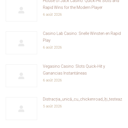
House of Jack Casino: Quick‑Hit Slots and
Rapid Wins for the Modern Player
6 août 2026
Casino Lab Casino: Snelle Winsten en Rapid
Play
6 août 2026
Vegasino Casino: Slots Quick‑Hit y
Ganancias Instantáneas
6 août 2026
Distracția_unică_cu_chickenroad_îți_testează_
5 août 2026