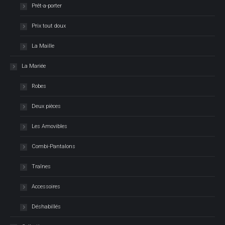
Prêt-a-porter
Prix tout doux
La Maille
La Mariée
Robes
Deux pièces
Les Amovibles
Combi-Pantalons
Traînes
Accessoires
Déshabillés