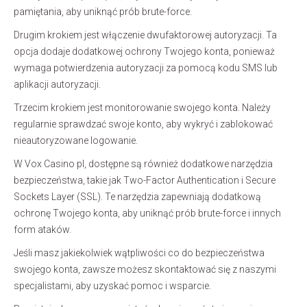
pamiętania, aby uniknąć prób brute-force.
Drugim krokiem jest włączenie dwufaktorowej autoryzacji. Ta
opcja dodaje dodatkowej ochrony Twojego konta, ponieważ
wymaga potwierdzenia autoryzacji za pomocą kodu SMS lub
aplikacji autoryzacji.
Trzecim krokiem jest monitorowanie swojego konta. Należy
regularnie sprawdzać swoje konto, aby wykryć i zablokować
nieautoryzowane logowanie.
W Vox Casino pl, dostępne są również dodatkowe narzędzia
bezpieczeństwa, takie jak Two-Factor Authentication i Secure
Sockets Layer (SSL). Te narzędzia zapewniają dodatkową
ochronę Twojego konta, aby uniknąć prób brute-force i innych
form ataków.
Jeśli masz jakiekolwiek wątpliwości co do bezpieczeństwa
swojego konta, zawsze możesz skontaktować się z naszymi
specjalistami, aby uzyskać pomoc i wsparcie.