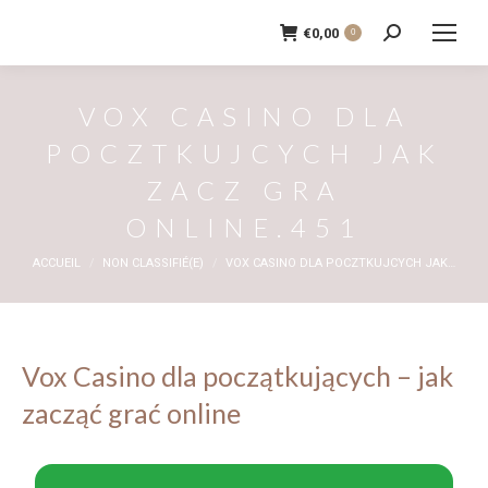
€
0,00
0
Recherche
:
VOX CASINO DLA
POCZTKUJCYCH JAK
ZACZ GRA
ONLINE.451
Vous êtes ici :
ACCUEIL
NON CLASSIFIÉ(E)
VOX CASINO DLA POCZTKUJCYCH JAK…
Vox Casino dla początkujących – jak
zacząć grać online