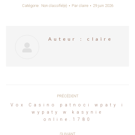
Catégorie :
Non classifié(e)
Par
claire
29 juin 2026
Auteur :
claire
Navigation
PRÉCÉDENT
article
Vox Casino patnoci wpaty i
Article
wypaty w kasynie
précédent
online.1780
:
SUIVANT