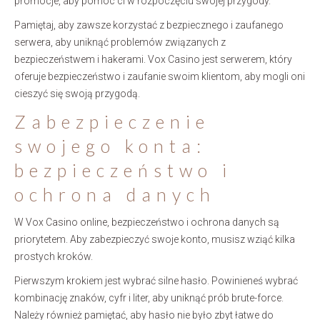
promocje, aby pomóc ci w rozpoczęciu swojej przygody.
Pamiętaj, aby zawsze korzystać z bezpiecznego i zaufanego
serwera, aby uniknąć problemów związanych z
bezpieczeństwem i hakerami. Vox Casino jest serwerem, który
oferuje bezpieczeństwo i zaufanie swoim klientom, aby mogli oni
cieszyć się swoją przygodą.
Zabezpieczenie
swojego konta:
bezpieczeństwo i
ochrona danych
W Vox Casino online, bezpieczeństwo i ochrona danych są
priorytetem. Aby zabezpieczyć swoje konto, musisz wziąć kilka
prostych kroków.
Pierwszym krokiem jest wybrać silne hasło. Powinieneś wybrać
kombinację znaków, cyfr i liter, aby uniknąć prób brute-force.
Należy również pamiętać, aby hasło nie było zbyt łatwe do