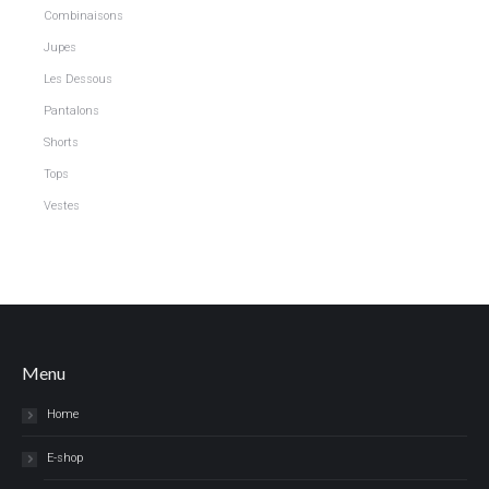
Combinaisons
Jupes
Les Dessous
Pantalons
Shorts
Tops
Vestes
Menu
Home
E-shop