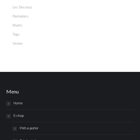
Les Dessous
Pantalons
Shorts
Tops
Vestes
Menu
Home
E-shop
Prêt-a-porter