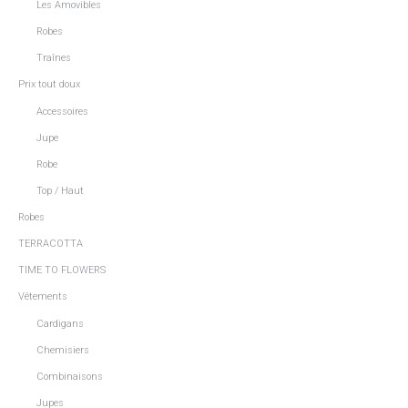
Les Amovibles
Robes
Traînes
Prix tout doux
Accessoires
Jupe
Robe
Top / Haut
Robes
TERRACOTTA
TIME TO FLOWERS
Vêtements
Cardigans
Chemisiers
Combinaisons
Jupes