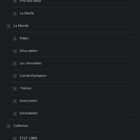
Prix tout doux
La Maille
La Mariée
Robes
Deux pièces
Les Amovibles
Combi-Pantalons
Traînes
Accessoires
Déshabillés
Collection
ETAT LIBRE