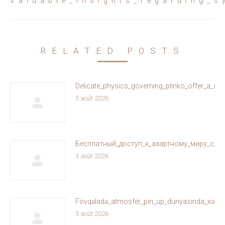
Valuable_insights_regarding_s
suivant
:
RELATED POSTS
Delicate_physics_governing_plinko_offer_a_un
5 août 2026
Бесплатный_доступ_к_азартному_миру_с_ol
5 août 2026
Fövqəladə_atmosfer_pin_up_dünyasında_xəyallar
5 août 2026