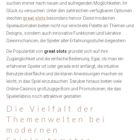
suchen immer nach neuen und aufregenden Möglichkeiten, ihr
Glück zu versuchen. Unter den zahlreichen verfügbaren Optionen
stechen
great slots
besonders hervor. Diese modernen
Spielautomaten bieten nicht nur eine breite Palette an Themen und
Designs, sondern auch innovative Funktionen und lukrative
Gewinnchancen, die Spieler aller Erfahrungsstufen begeistern.
Die Popularität von
great slots
gründet sich auf ihre
Zugänglichkeit und die einfache Bedienung. Egal, ob man ein
erfahrener Spieler ist oder gerade erst anfängt, die intuitive
Benutzeroberfläche und die klaren Anweisungen machen es
leicht, in das Spiel einzutauchen. Darüber hinaus bieten viele
Online-Casinos großzügige Boni und Promotionen, die das
Spielerlebnis noch attraktiver gestalten.
Die Vielfalt der
Themenwelten bei
modernen