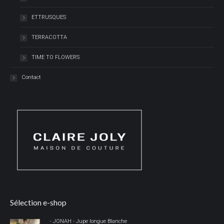
ETTRUSQUES
TERRACOTTA
TIME TO FLOWERS
Contact
Sélection e-shop
- JONAH - Jupe longue Blanche