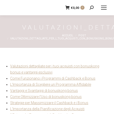
€
0,00
0
Recherche
:
VALUTAZIONI_DETT
Vous êtes ici :
ACCUEIL
POST
VALUTAZIONI_DETTAGLIATE_PER_I_TUOI_ACQUISTI_CON_BONUSKONG_BONU
Valutazioni dettagliate per i tuoi acquisti con bonuskong
bonus e vantaggi esclusivi
Come Funzionano i Programmi di Cashback e Bonus
L'Importanza di Scegliere un Programma Affidabile
Vantaggi e Svantaggi di bonuskong bonus
Come Ottimizzare l'Uso di bonuskong bonus
Strategie per Massimizzare il Cashback e i Bonus
L'Importanza della Pianificazione degli Acquisti