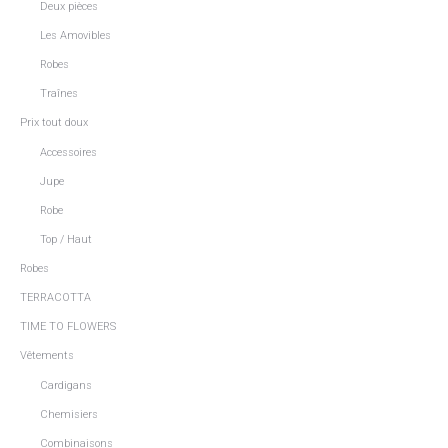
Deux pièces
Les Amovibles
Robes
Traînes
Prix tout doux
Accessoires
Jupe
Robe
Top / Haut
Robes
TERRACOTTA
TIME TO FLOWERS
Vêtements
Cardigans
Chemisiers
Combinaisons