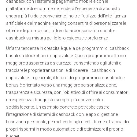
cashback con i sistemi di pagamento mobile e con le
piattaforme di e-commerce renderà l'esperienza di acquisto
ancora più fluida e conveniente. Inoltre, l'utilizzo dell'intelligenza
artificiale e del machine learning consentirà di personalizzare le
offerte e le promozioni, offrendo ai consumatori sconti e
cashback su misura per le loro esigenze e preferenze.
Un'altra tendenza in crescita è quella dei programmi di cashback
basati su blockchain e criptovalute. Questi programmi offrono
maggiore trasparenza e sicurezza, consentendo agli utenti di
tracciare le proprie transazioni e di ricevere il cashback in
criptovalute. In generale, il futuro dei programmi di cashback e
bonus è orientato verso una maggiore personalizzazione,
trasparenza e sicurezza, con l'obiettivo di offrire ai consumatori
un'esperienza di acquisto sempre più conveniente e
soddisfacente. Un esempio concreto potrebbe essere
l'integrazione di sistemi di cashback con le app di gestione
finanziaria personale, permettendo agli utenti di tenere traccia dei
propri risparmi in modo automatico e di ottimizzare il proprio
budget.