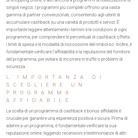
di shopping online, e altri ancora a programmi di fidelizzazione di
singoli negozi. I programmi più completi offrono una vasta
gamma di partner convenzionati, consentendo agli utenti di
accumulare cashback su una varietà di prodotti e servizi. È
importante leggere attentamente i termini e le condizioni di ogni
programma, per comprendere le percentuali di cashback offerte,
i limiti di spesa e le modalità di riscossione del rimborso. Inoltre, è
fondamentale verificare l'affidabilità e la reputazione del fornitore
del programma, per evitare di incorrere in truffe o problemi di
sicurezza.
L'IMPORTANZA DI
SCEGLIERE UN
PROGRAMMA
AFFIDABILE
La scelta di un programma di cashback e bonus affidabile è
cruciale per garantire una esperienza positiva e sicura. Prima di
aderire a un programma, è fondamentale verificare la sua
reputazione online, leggendo recensioni e testimonianze di altri