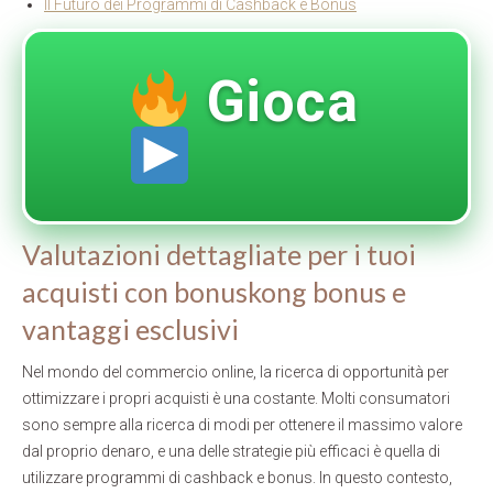
Il Futuro dei Programmi di Cashback e Bonus
Gioca
Valutazioni dettagliate per i tuoi
acquisti con bonuskong bonus e
vantaggi esclusivi
Nel mondo del commercio online, la ricerca di opportunità per
ottimizzare i propri acquisti è una costante. Molti consumatori
sono sempre alla ricerca di modi per ottenere il massimo valore
dal proprio denaro, e una delle strategie più efficaci è quella di
utilizzare programmi di cashback e bonus. In questo contesto,