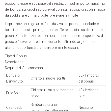
possono essere applicate delle restrizioni sull’importo massimo
del bonus, sui giochi su cui è valido e sui requisiti di scommessa
da soddisfare prima di poter prelevare le vincite.
Le promozioni regolari offerte da viva bet possono includere
tornei, concorsi a premi, lotterie e offerte speciali su determinati
giochi. Queste iniziative contribuiscono a rendere l’esperienza di
gioco più divertente ed emozionante, offrendo ai giocatori
ulteriori opportunità di vincere premi interessanti.
Tipo di Bonus
Descrizione
Requisiti di Scommessa
Bonus di
35x l’importo
Offerto ai nuovi iscritti
Benvenuto
del bonus
Giri gratuiti su slot machine
40x le vincite
Free Spin
selezionate
ottenute
Rimborso di una
Cashback
Nessuno
percentuale delle perdite