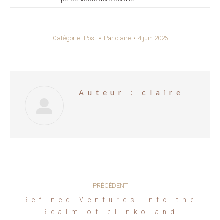
Catégorie :
Post
Par
claire
4 juin 2026
Auteur :
claire
Navigation
PRÉCÉDENT
article
Refined Ventures into the
Article
Realm of plinko and