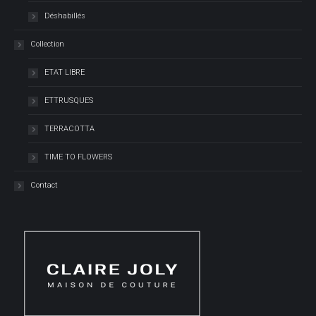
Déshabillés
Collection
ETAT LIBRE
ETTRUSQUES
TERRACOTTA
TIME TO FLOWERS
Contact