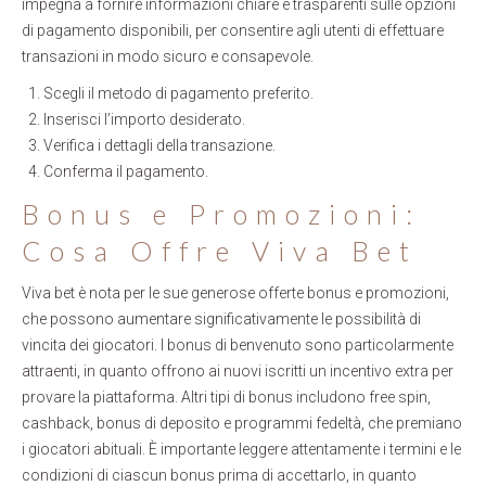
impegna a fornire informazioni chiare e trasparenti sulle opzioni
di pagamento disponibili, per consentire agli utenti di effettuare
transazioni in modo sicuro e consapevole.
Scegli il metodo di pagamento preferito.
Inserisci l’importo desiderato.
Verifica i dettagli della transazione.
Conferma il pagamento.
Bonus e Promozioni:
Cosa Offre Viva Bet
Viva bet è nota per le sue generose offerte bonus e promozioni,
che possono aumentare significativamente le possibilità di
vincita dei giocatori. I bonus di benvenuto sono particolarmente
attraenti, in quanto offrono ai nuovi iscritti un incentivo extra per
provare la piattaforma. Altri tipi di bonus includono free spin,
cashback, bonus di deposito e programmi fedeltà, che premiano
i giocatori abituali. È importante leggere attentamente i termini e le
condizioni di ciascun bonus prima di accettarlo, in quanto