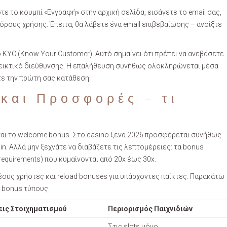
τε το κουμπί «Εγγραφή» στην αρχική σελίδα, εισάγετε το email σας,
ρους χρήσης. Έπειτα, θα λάβετε ένα email επιβεβαίωσης – ανοίξτε
 KYC (Know Your Customer). Αυτό σημαίνει ότι πρέπει να ανεβάσετε
δεικτικό διεύθυνσης. Η επαλήθευση συνήθως ολοκληρώνεται μέσα
τε την πρώτη σας κατάθεση.
και Προσφορές – τι
ε
ναι το welcome bonus. Στο casino ξενα 2026 προσφέρεται συνήθως
in. Αλλά μην ξεχνάτε να διαβάζετε τις λεπτομέρειες: τα bonus
equirements) που κυμαίνονται από 20x έως 30x.
ους χρήστες και reload bonuses για υπάρχοντες παίκτες. Παρακάτω
α bonus τύπους.
εις Στοιχηματισμού
Περιορισμός Παιχνιδιών
Στις slots μόνο