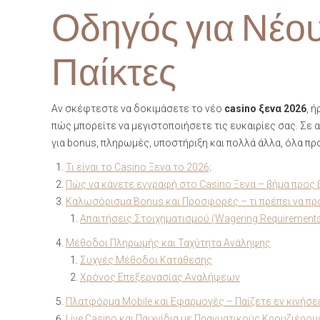
Οδηγός για Νέου
Παίκτες
Αν σκέφτεστε να δοκιμάσετε το νέο
casino ξενα 2026
, 
πώς μπορείτε να μεγιστοποιήσετε τις ευκαιρίες σας. Σε 
για bonus, πληρωμές, υποστήριξη και πολλά άλλα, όλα π
Τι είναι το Casino Ξενα το 2026;
Πώς να κάνετε εγγραφή στο Casino Ξενα – βήμα προς 
Καλωσόρισμα Bonus και Προσφορές – τι πρέπει να π
Απαιτήσεις Στοιχηματισμού (Wagering Requirement
Μέθοδοι Πληρωμής και Ταχύτητα Ανάληψης
Συχνές Μέθοδοι Κατάθεσης
Χρόνος Επεξεργασίας Αναλήψεων
Πλατφόρμα Mobile και Εφαρμογές – Παίζετε εν κινήσε
Live Casino και Παιχνίδια με Πραγματικούς Κρουζιέρου