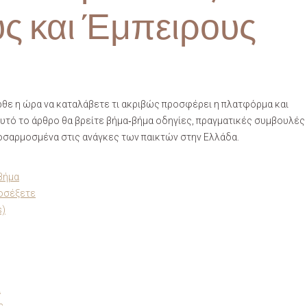
ς και Έμπειρους
ήρθε η ώρα να καταλάβετε τι ακριβώς προσφέρει η πλατφόρμα και
αυτό το άρθρο θα βρείτε βήμα‑βήμα οδηγίες, πραγματικές συμβουλές
ροσαρμοσμένα στις ανάγκες των παικτών στην Ελλάδα.
βήμα
ροσέξετε
s)
ι
ς