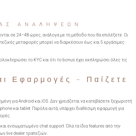
ΊΑΣ ΑΝΑΛΉΨΕΩΝ
ται σε 24–48 ώρες, ανάλογα με τη μέθοδο που θα επιλέξετε. Οι
απεζικές μεταφορές μπορεί να διαρκέσουν έως και 5 εργάσιμες
 ολοκληρώσει το KYC και ότι το bonus έχει εκπληρώσει όλες τις
αι Εφαρμογές – Παίζετε
ημένη για Android και iOS. Δεν χρειάζεται να κατεβάσετε ξεχωριστή
phone και tablet. Παρόλα αυτά, υπάρχει διαθέσιμη εφαρμογή για
φορές.
και ενσωματωμένο chat support. Όλα τα ίδια features από την
 live dealer τραπεζιών.