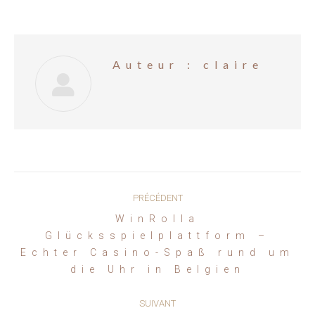
Auteur :
claire
Navigation
PRÉCÉDENT
article
WinRolla
Glücksspielplattform –
Article
Echter Casino-Spaß rund um
précédent
die Uhr in Belgien
:
SUIVANT