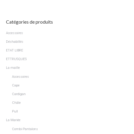
Catégories de produits
Accessoires
Déshabillés
ETAT LIBRE
ETTRUSQUES
La maille
Accessoires
Cape
Cardigan
Châle
Pull
La Mariée
Combi-Pantalons