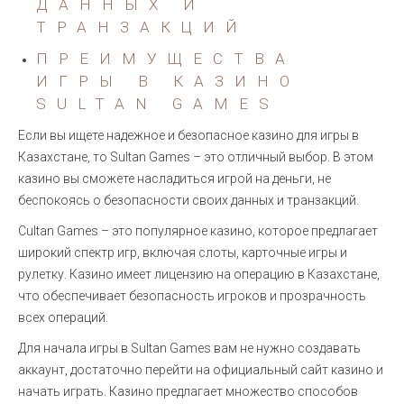
ДАННЫХ И
ТРАНЗАКЦИЙ
ПРЕИМУЩЕСТВА
ИГРЫ В КАЗИНО
SULTAN GAMES
Если вы ищете надежное и безопасное казино для игры в
Казахстане, то Sultan Games – это отличный выбор. В этом
казино вы сможете насладиться игрой на деньги, не
беспокоясь о безопасности своих данных и транзакций.
Сultan Games – это популярное казино, которое предлагает
широкий спектр игр, включая слоты, карточные игры и
рулетку. Казино имеет лицензию на операцию в Казахстане,
что обеспечивает безопасность игроков и прозрачность
всех операций.
Для начала игры в Sultan Games вам не нужно создавать
аккаунт, достаточно перейти на официальный сайт казино и
начать играть. Казино предлагает множество способов