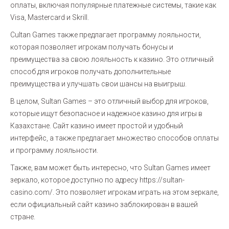
оплаты, включая популярные платежные системы, такие как
Visa, Mastercard и Skrill.
Сultan Games также предлагает программу лояльности,
которая позволяет игрокам получать бонусы и
преимущества за свою лояльность к казино. Это отличный
способ для игроков получать дополнительные
преимущества и улучшать свои шансы на выигрыш.
В целом, Sultan Games – это отличный выбор для игроков,
которые ищут безопасное и надежное казино для игры в
Казахстане. Сайт казино имеет простой и удобный
интерфейс, а также предлагает множество способов оплаты
и программу лояльности.
Также, вам может быть интересно, что Sultan Games имеет
зеркало, которое доступно по адресу https://sultan-
casino.com/. Это позволяет игрокам играть на этом зеркале,
если официальный сайт казино заблокирован в вашей
стране.