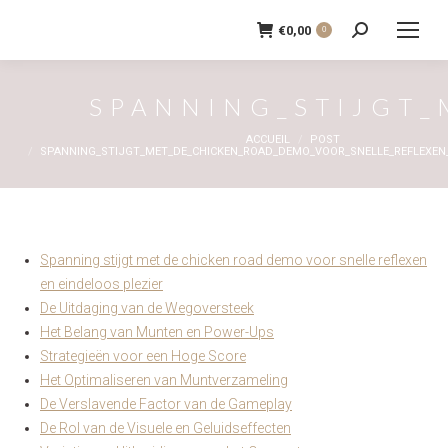
€
0,00
0
Recherche
:
SPANNING_STIJGT_
Vous êtes ici :
ACCUEIL
POST
SPANNING_STIJGT_MET_DE_CHICKEN_ROAD_DEMO_VOOR_SNELLE_REFLEXEN_
Spanning stijgt met de chicken road demo voor snelle reflexen
en eindeloos plezier
De Uitdaging van de Wegoversteek
Het Belang van Munten en Power-Ups
Strategieën voor een Hoge Score
Het Optimaliseren van Muntverzameling
De Verslavende Factor van de Gameplay
De Rol van de Visuele en Geluidseffecten