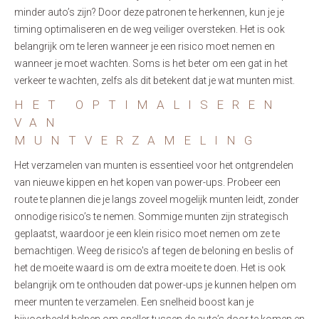
minder auto’s zijn? Door deze patronen te herkennen, kun je je
timing optimaliseren en de weg veiliger oversteken. Het is ook
belangrijk om te leren wanneer je een risico moet nemen en
wanneer je moet wachten. Soms is het beter om een ​​gat in het
verkeer te wachten, zelfs als dit betekent dat je wat munten mist.
HET OPTIMALISEREN
VAN
MUNTVERZAMELING
Het verzamelen van munten is essentieel voor het ontgrendelen
van nieuwe kippen en het kopen van power-ups. Probeer een
route te plannen die je langs zoveel mogelijk munten leidt, zonder
onnodige risico’s te nemen. Sommige munten zijn strategisch
geplaatst, waardoor je een klein risico moet nemen om ze te
bemachtigen. Weeg de risico's af tegen de beloning en beslis of
het de moeite waard is om de extra moeite te doen. Het is ook
belangrijk om te onthouden dat power-ups je kunnen helpen om
meer munten te verzamelen. Een snelheid boost kan je