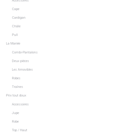
Accessoires
Cape
Cardigan
Châle
Pull
La Mariée
Combi-Pantalons
Deux pièces
Les Amovibles
Robes
Traînes
Prix tout doux
Accessoires
Jupe
Robe
Top / Haut