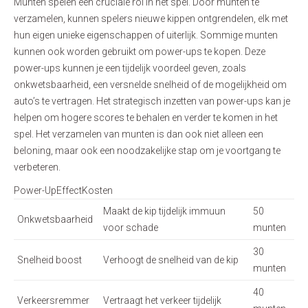
Munten spelen een cruciale rol in het spel. Door munten te
verzamelen, kunnen spelers nieuwe kippen ontgrendelen, elk met
hun eigen unieke eigenschappen of uiterlijk. Sommige munten
kunnen ook worden gebruikt om power-ups te kopen. Deze
power-ups kunnen je een tijdelijk voordeel geven, zoals
onkwetsbaarheid, een versnelde snelheid of de mogelijkheid om
auto’s te vertragen. Het strategisch inzetten van power-ups kan je
helpen om hogere scores te behalen en verder te komen in het
spel. Het verzamelen van munten is dan ook niet alleen een
beloning, maar ook een noodzakelijke stap om je voortgang te
verbeteren.
Power-UpEffectKosten
Maakt de kip tijdelijk immuun
50
Onkwetsbaarheid
voor schade
munten
30
Snelheid boost
Verhoogt de snelheid van de kip
munten
40
Verkeersremmer
Vertraagt het verkeer tijdelijk