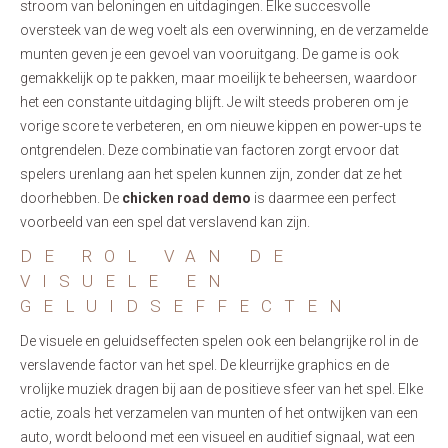
stroom van beloningen en uitdagingen. Elke succesvolle
oversteek van de weg voelt als een overwinning, en de verzamelde
munten geven je een gevoel van vooruitgang. De game is ook
gemakkelijk op te pakken, maar moeilijk te beheersen, waardoor
het een constante uitdaging blijft. Je wilt steeds proberen om je
vorige score te verbeteren, en om nieuwe kippen en power-ups te
ontgrendelen. Deze combinatie van factoren zorgt ervoor dat
spelers urenlang aan het spelen kunnen zijn, zonder dat ze het
doorhebben. De
chicken road demo
is daarmee een perfect
voorbeeld van een spel dat verslavend kan zijn.
DE ROL VAN DE
VISUELE EN
GELUIDSEFFECTEN
De visuele en geluidseffecten spelen ook een belangrijke rol in de
verslavende factor van het spel. De kleurrijke graphics en de
vrolijke muziek dragen bij aan de positieve sfeer van het spel. Elke
actie, zoals het verzamelen van munten of het ontwijken van een
auto, wordt beloond met een visueel en auditief signaal, wat een