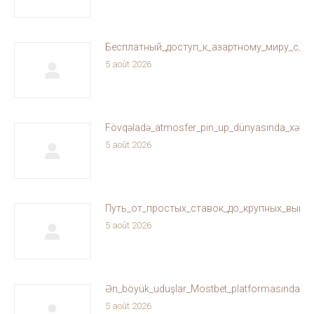
Бесплатный_доступ_к_азартному_миру_с_ol
5 août 2026
Fövqəladə_atmosfer_pin_up_dünyasında_xəyallar
5 août 2026
Путь_от_простых_ставок_до_крупных_выиг
5 août 2026
Ən_böyük_uduşlar_Mostbet_platformasında_sizi
5 août 2026