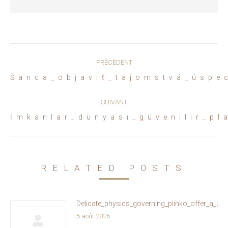
Navigation
PRÉCÉDENT
article
Article
Šanca_objaviť_tajomstvá_úspec
précédent
:
SUIVANT
Article
İmkanlar_dünyası_güvenilir_pl
suivant
:
RELATED POSTS
Delicate_physics_governing_plinko_offer_a_un
5 août 2026