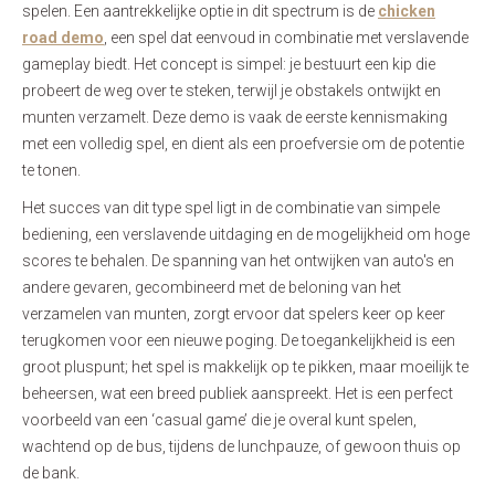
spelen. Een aantrekkelijke optie in dit spectrum is de
chicken
road demo
, een spel dat eenvoud in combinatie met verslavende
gameplay biedt. Het concept is simpel: je bestuurt een kip die
probeert de weg over te steken, terwijl je obstakels ontwijkt en
munten verzamelt. Deze demo is vaak de eerste kennismaking
met een volledig spel, en dient als een proefversie om de potentie
te tonen.
Het succes van dit type spel ligt in de combinatie van simpele
bediening, een verslavende uitdaging en de mogelijkheid om hoge
scores te behalen. De spanning van het ontwijken van auto's en
andere gevaren, gecombineerd met de beloning van het
verzamelen van munten, zorgt ervoor dat spelers keer op keer
terugkomen voor een nieuwe poging. De toegankelijkheid is een
groot pluspunt; het spel is makkelijk op te pikken, maar moeilijk te
beheersen, wat een breed publiek aanspreekt. Het is een perfect
voorbeeld van een ‘casual game’ die je overal kunt spelen,
wachtend op de bus, tijdens de lunchpauze, of gewoon thuis op
de bank.