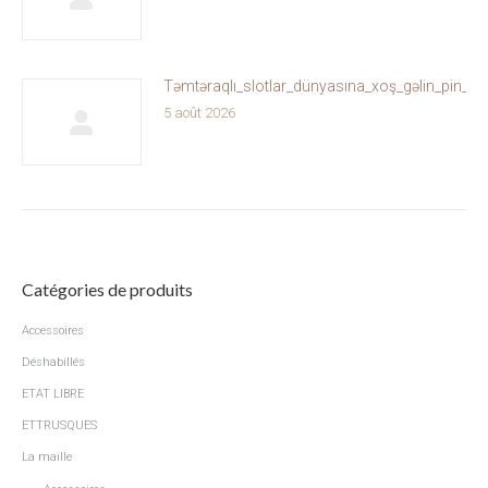
Təmtəraqlı_slotlar_dünyasına_xoş_gəlin_pin_u
5 août 2026
Catégories de produits
Accessoires
Déshabillés
ETAT LIBRE
ETTRUSQUES
La maille