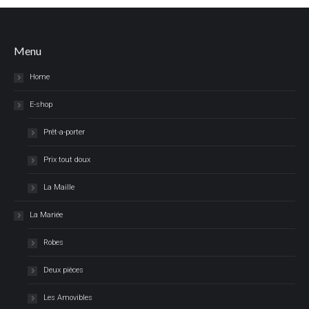
Menu
Home
E-shop
Prêt-a-porter
Prix tout doux
La Maille
La Mariée
Robes
Deux pièces
Les Amovibles