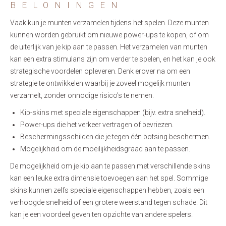
BELONINGEN
Vaak kun je munten verzamelen tijdens het spelen. Deze munten
kunnen worden gebruikt om nieuwe power-ups te kopen, of om
de uiterlijk van je kip aan te passen. Het verzamelen van munten
kan een extra stimulans zijn om verder te spelen, en het kan je ook
strategische voordelen opleveren. Denk erover na om een
strategie te ontwikkelen waarbij je zoveel mogelijk munten
verzamelt, zonder onnodige risico’s te nemen.
Kip-skins met speciale eigenschappen (bijv. extra snelheid).
Power-ups die het verkeer vertragen of bevriezen.
Beschermingsschilden die je tegen één botsing beschermen.
Mogelijkheid om de moeilijkheidsgraad aan te passen.
De mogelijkheid om je kip aan te passen met verschillende skins
kan een leuke extra dimensie toevoegen aan het spel. Sommige
skins kunnen zelfs speciale eigenschappen hebben, zoals een
verhoogde snelheid of een grotere weerstand tegen schade. Dit
kan je een voordeel geven ten opzichte van andere spelers.