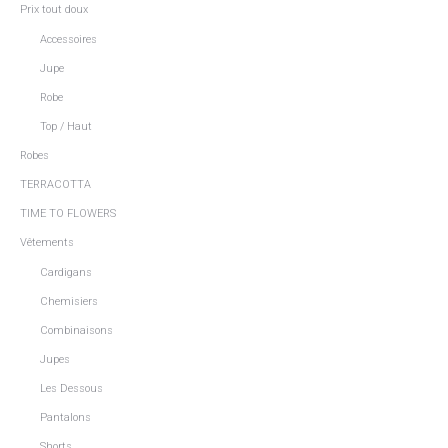
Prix tout doux
Accessoires
Jupe
Robe
Top / Haut
Robes
TERRACOTTA
TIME TO FLOWERS
Vêtements
Cardigans
Chemisiers
Combinaisons
Jupes
Les Dessous
Pantalons
Shorts