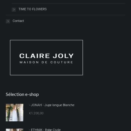
TIME TO FLOWERS
Contact
Sélection e-shop
- JONAH - Jupe longue Blanche
€
1.200,00
- ETHNIK - Robe Civile