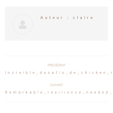
Auteur :
claire
Navigation
PRÉCÉDENT
article
Article
Increíble_desafío_de_chicken
précédent
:
SUIVANT
Article
Remarkable_resilience_needed_
suivant
: