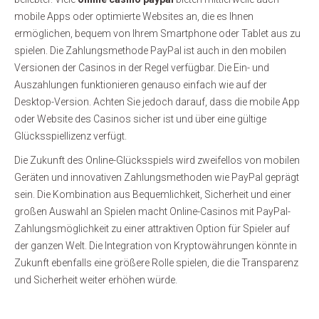
mobile Apps oder optimierte Websites an, die es Ihnen
ermöglichen, bequem von Ihrem Smartphone oder Tablet aus zu
spielen. Die Zahlungsmethode PayPal ist auch in den mobilen
Versionen der Casinos in der Regel verfügbar. Die Ein- und
Auszahlungen funktionieren genauso einfach wie auf der
Desktop-Version. Achten Sie jedoch darauf, dass die mobile App
oder Website des Casinos sicher ist und über eine gültige
Glücksspiellizenz verfügt.
Die Zukunft des Online-Glücksspiels wird zweifellos von mobilen
Geräten und innovativen Zahlungsmethoden wie PayPal geprägt
sein. Die Kombination aus Bequemlichkeit, Sicherheit und einer
großen Auswahl an Spielen macht Online-Casinos mit PayPal-
Zahlungsmöglichkeit zu einer attraktiven Option für Spieler auf
der ganzen Welt. Die Integration von Kryptowährungen könnte in
Zukunft ebenfalls eine größere Rolle spielen, die die Transparenz
und Sicherheit weiter erhöhen würde.