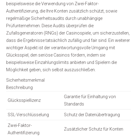
beispielsweise die Verwendung von Zwei-Faktor-
Authentifizierung, die Ihre Konten zusätzlich schützt, sowie
regelmäßige Sicherheitsaudits durch unabhängige
Prüfunternehmen. Diese Audits überprüfen die
Zufallsgeneratoren (RNGs) der Casinospiele, um sicherzustellen,
dass die Ergebnisse tatsächlich zufällig und fair sind. Ein weiterer
wichtiger Aspekt ist der verantwortungsvolle Umgang mit
Glücksspiel, den seriöse Casinos fördern, indem sie
beispielsweise Einzahlungslimits anbieten und Spielern die
Möglichkeit geben, sich selbst auszuschließen.
Sicherheitsmerkmal
Beschreibung
Garantie für Einhaltung von
Glücksspiellizenz
Standards
SSL-Verschlüsselung
Schutz der Datenübertragung
Zwei-Faktor-
Zusätzlicher Schutz für Konten
Authentifizierung