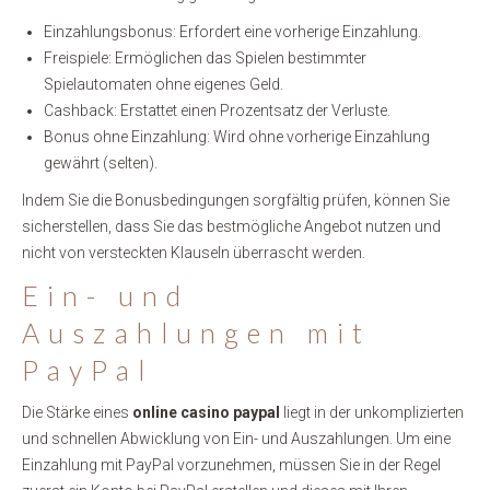
Einzahlungsbonus: Erfordert eine vorherige Einzahlung.
Freispiele: Ermöglichen das Spielen bestimmter
Spielautomaten ohne eigenes Geld.
Cashback: Erstattet einen Prozentsatz der Verluste.
Bonus ohne Einzahlung: Wird ohne vorherige Einzahlung
gewährt (selten).
Indem Sie die Bonusbedingungen sorgfältig prüfen, können Sie
sicherstellen, dass Sie das bestmögliche Angebot nutzen und
nicht von versteckten Klauseln überrascht werden.
Ein- und
Auszahlungen mit
PayPal
Die Stärke eines
online casino paypal
liegt in der unkomplizierten
und schnellen Abwicklung von Ein- und Auszahlungen. Um eine
Einzahlung mit PayPal vorzunehmen, müssen Sie in der Regel