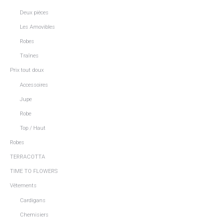
Deux pièces
Les Amovibles
Robes
Traînes
Prix tout doux
Accessoires
Jupe
Robe
Top / Haut
Robes
TERRACOTTA
TIME TO FLOWERS
Vêtements
Cardigans
Chemisiers