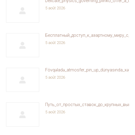
Delicate_physics_governing_plinko_offer_a_un
5 août 2026
Бесплатный_доступ_к_азартному_миру_с_ol
5 août 2026
Fövqəladə_atmosfer_pin_up_dünyasında_xəyallar
5 août 2026
Путь_от_простых_ставок_до_крупных_выиг
5 août 2026