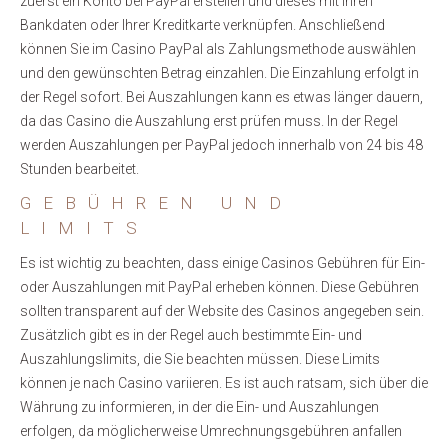
zuerst ein Konto bei PayPal erstellen und dieses mit Ihren
Bankdaten oder Ihrer Kreditkarte verknüpfen. Anschließend
können Sie im Casino PayPal als Zahlungsmethode auswählen
und den gewünschten Betrag einzahlen. Die Einzahlung erfolgt in
der Regel sofort. Bei Auszahlungen kann es etwas länger dauern,
da das Casino die Auszahlung erst prüfen muss. In der Regel
werden Auszahlungen per PayPal jedoch innerhalb von 24 bis 48
Stunden bearbeitet.
GEBÜHREN UND
LIMITS
Es ist wichtig zu beachten, dass einige Casinos Gebühren für Ein-
oder Auszahlungen mit PayPal erheben können. Diese Gebühren
sollten transparent auf der Website des Casinos angegeben sein.
Zusätzlich gibt es in der Regel auch bestimmte Ein- und
Auszahlungslimits, die Sie beachten müssen. Diese Limits
können je nach Casino variieren. Es ist auch ratsam, sich über die
Währung zu informieren, in der die Ein- und Auszahlungen
erfolgen, da möglicherweise Umrechnungsgebühren anfallen