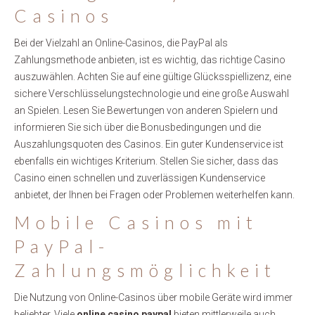
Casinos
Bei der Vielzahl an Online-Casinos, die PayPal als
Zahlungsmethode anbieten, ist es wichtig, das richtige Casino
auszuwählen. Achten Sie auf eine gültige Glücksspiellizenz, eine
sichere Verschlüsselungstechnologie und eine große Auswahl
an Spielen. Lesen Sie Bewertungen von anderen Spielern und
informieren Sie sich über die Bonusbedingungen und die
Auszahlungsquoten des Casinos. Ein guter Kundenservice ist
ebenfalls ein wichtiges Kriterium. Stellen Sie sicher, dass das
Casino einen schnellen und zuverlässigen Kundenservice
anbietet, der Ihnen bei Fragen oder Problemen weiterhelfen kann.
Mobile Casinos mit
PayPal-
Zahlungsmöglichkeit
Die Nutzung von Online-Casinos über mobile Geräte wird immer
beliebter. Viele
online casino paypal
bieten mittlerweile auch