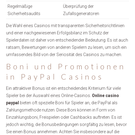
Regelmäßige
Überprüfung der
Sicherheitsaudits
Zufallsgeneratoren
Die Wahl eines Casinos mit transparenten Sicherheitsrichtlinien
und einer nachgewiesenen Erfolgsbilanz im Schutz der
Spielerdaten ist daher von entscheidender Bedeutung. Es ist auch
ratsam, Bewertungen von anderen Spielern zu lesen, um sich ein
umfassendes Bild von der Seriosität des Casinos zu machen.
Boni und Promotionen
in PayPal Casinos
Ein attraktiver Bonus ist ein entscheidendes Kriterium für viele
Spieler bei der Auswahl eines Online-Casinos.
Online casino
paypal
bieten oft spezielle Boni für Spieler an, die PayPal als
Zahlungsmethode nutzen. Diese Boni können in Form von
Einzahlungsboni, Freispielen oder Cashbacks auftreten. Es ist
jedoch wichtig, die Bonusbedingungen sorgfältig zu lesen, bevor
Sie einen Bonus annehmen. Achten Sie insbesondere auf die