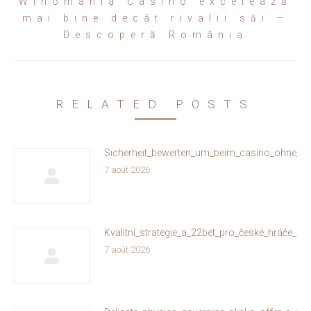
Winomania Casino excelează
Article
mai bine decât rivalii săi –
suivant
Descoperă România
:
RELATED POSTS
Sicherheit_bewerten_um_beim_casino_ohne_oa
7 août 2026
Kvalitní_strategie_a_22bet_pro_české_hráče_on
7 août 2026