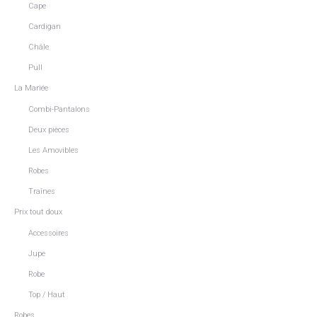
Cape
Cardigan
Châle
Pull
La Mariée
Combi-Pantalons
Deux pièces
Les Amovibles
Robes
Traînes
Prix tout doux
Accessoires
Jupe
Robe
Top / Haut
Robes