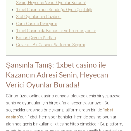
Senin, Heyecan Verici Oyunlar Burada!
1xbet Casino’nun Sunduğu Oyun Çeşitliliği
Slot Oyunlarının Cazibesi
Canlı Casino Deneyimi
1xbet Casino’da Bonuslar ve Promosyonlar
Bonus Çevrim Şartları
Güvenilir Bir Casino Platformu Seçimi
Şansınla Tanış: 1xbet casino ile
Kazancın Adresi Senin, Heyecan
Verici Oyunlar Burada!
Günümüzde online casino dünyası oldukça geniş bir yelpazeye
sahip ve oyuncular için birçok farklı seçenek sunuyor. Bu
seçenekler arasında öne çıkan platformlardan biri de
1xbet
casino
’dur. 1xbet, hem spor bahisleri hem de casino oyunları
alanında geniş bir kullanıcı kitlesine hitap etmektedir. Bu platform,