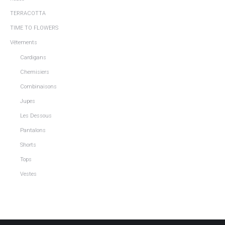
TERRACOTTA
TIME TO FLOWERS
Vêtements
Cardigans
Chemisiers
Combinaisons
Jupes
Les Dessous
Pantalons
Shorts
Tops
Vestes