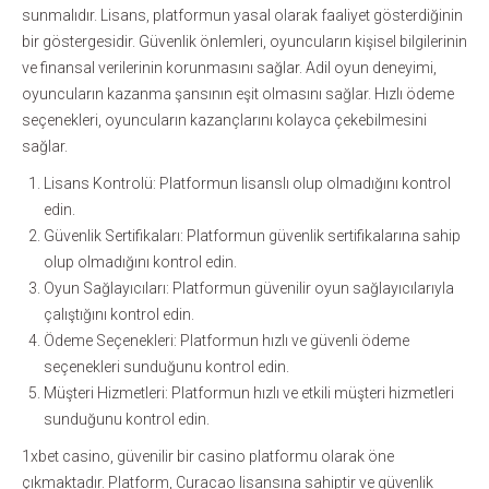
sunmalıdır. Lisans, platformun yasal olarak faaliyet gösterdiğinin
bir göstergesidir. Güvenlik önlemleri, oyuncuların kişisel bilgilerinin
ve finansal verilerinin korunmasını sağlar. Adil oyun deneyimi,
oyuncuların kazanma şansının eşit olmasını sağlar. Hızlı ödeme
seçenekleri, oyuncuların kazançlarını kolayca çekebilmesini
sağlar.
Lisans Kontrolü: Platformun lisanslı olup olmadığını kontrol
edin.
Güvenlik Sertifikaları: Platformun güvenlik sertifikalarına sahip
olup olmadığını kontrol edin.
Oyun Sağlayıcıları: Platformun güvenilir oyun sağlayıcılarıyla
çalıştığını kontrol edin.
Ödeme Seçenekleri: Platformun hızlı ve güvenli ödeme
seçenekleri sunduğunu kontrol edin.
Müşteri Hizmetleri: Platformun hızlı ve etkili müşteri hizmetleri
sunduğunu kontrol edin.
1xbet casino, güvenilir bir casino platformu olarak öne
çıkmaktadır. Platform, Curacao lisansına sahiptir ve güvenlik