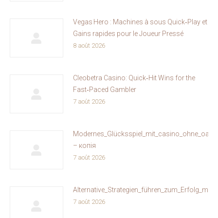
Vegas Hero : Machines à sous Quick‑Play et
Gains rapides pour le Joueur Pressé
8 août 2026
Cleobetra Casino: Quick‑Hit Wins for the
Fast‑Paced Gambler
7 août 2026
Modernes_Glücksspiel_mit_casino_ohne_oasis
– копія
7 août 2026
Alternative_Strategien_führen_zum_Erfolg_mit
7 août 2026