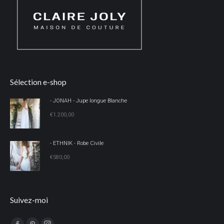
Sélection e-shop
- JONAH - Jupe longue Blanche
€
1.200,00
- ETHNIK - Robe Civile
€
580,00
Suivez-moi
Trouvez nous sur :