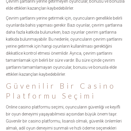
Çevrim şartlarını yerine getirmeyen oyuncular, bonusu ve bonusla
elde ettikleri kazançları kaybedebilirler.
Çevrim şartlarını yerine getirmek için, oyuncuların genellikle belirli
oyunlarda bahis yapması gerekir. Bazı oyunlar, çevrim şartlarına
daha fazla katkıda bulunurken, bazı oyunlar çevrim şartlarına
katkıda bulunmayabilir. Bu nedenle, oyuncuların çevrim şartlarını
yerine getirmek için hangi oyunların kullanılması gerektiğini
dikkatlice kontrol etmesi önemlidir. Ayrıca, çevrim şartlarını
tamamlamak için belirli bir süre vardır. Bu süre içinde çevrim
şartlarını tamamlamayan oyuncular, bonusu ve bonusla elde
ettikleri kazançları kaybedebilirler.
Güvenilir Bir Casino
Platformu Seçimi
Online casino platformu seçimi, oyuncuların güvenliği ve keyifli
bir oyun deneyimi yaşayabilmesi açısından büyük önem taşır.
Güvenilir bir casino platformu, lisanslı olmalı, güvenlik önlemleri
almalı, adil oyun deneyimi sunmalı ve hızlı ödeme seçenekleri