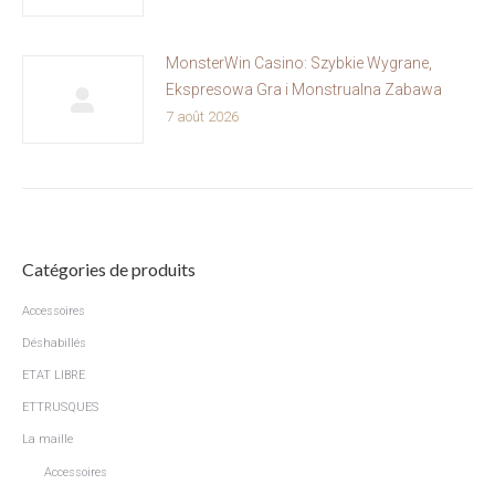
MonsterWin Casino: Szybkie Wygrane,
Ekspresowa Gra i Monstrualna Zabawa
7 août 2026
Catégories de produits
Accessoires
Déshabillés
ETAT LIBRE
ETTRUSQUES
La maille
Accessoires