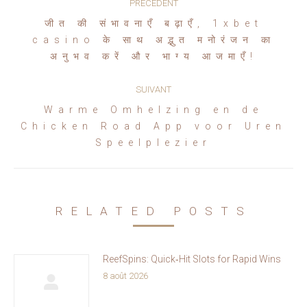
PRÉCÉDENT
article
जीत की संभावनाएँ बढ़ाएँ, 1xbet
Article
casino के साथ अद्भुत मनोरंजन का
précédent
अनुभव करें और भाग्य आजमाएँ!
:
SUIVANT
Warme Omhelzing en de
Article
Chicken Road App voor Uren
suivant
Speelplezier
:
RELATED POSTS
ReefSpins: Quick‑Hit Slots for Rapid Wins
8 août 2026