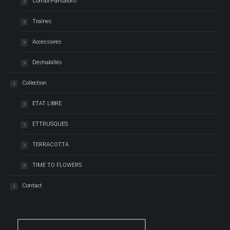
Combi-Pantalons
Traînes
Accessoires
Déshabillés
Collection
ETAT LIBRE
ETTRUSQUES
TERRACOTTA
TIME TO FLOWERS
Contact