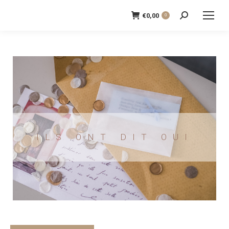
€
0,00
0
Recherche
:
ILS ONT DIT OUI