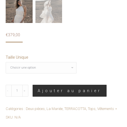
€
379,00
Taille Unique
Quantité
Ajouter au panier
-
HIPY
-
Catégories :
Deux pièces
,
La Mariée
,
TERRACOTTA
,
Tops
,
Vêtements
Top
SKU:
N/A
en