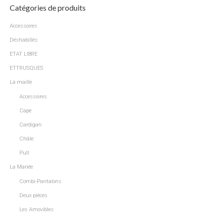
variations.
Catégories de produits
sur
Les
la
options
Accessoires
page
peuvent
Déshabillés
du
être
produit
ETAT LIBRE
choisies
ETTRUSQUES
sur
La maille
la
page
Accessoires
du
Cape
produit
Cardigan
Châle
Pull
La Mariée
Combi-Pantalons
Deux pièces
Les Amovibles