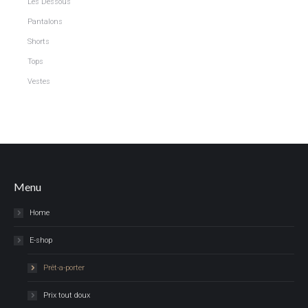
Les Dessous
Pantalons
Shorts
Tops
Vestes
Menu
Home
E-shop
Prêt-a-porter
Prix tout doux