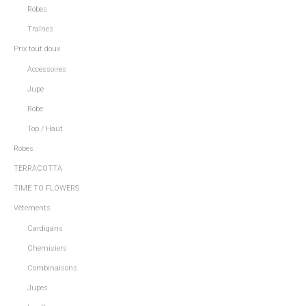
Robes
Traînes
Prix tout doux
Accessoires
Jupe
Robe
Top / Haut
Robes
TERRACOTTA
TIME TO FLOWERS
Vêtements
Cardigans
Chemisiers
Combinaisons
Jupes