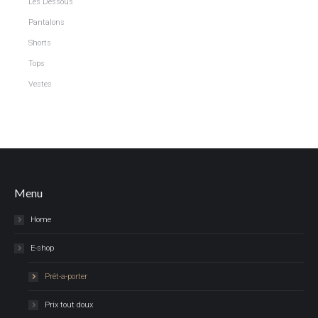
Les Dessous
Pantalons
Shorts
Tops
Vestes
Menu
Home
E-shop
Prêt-a-porter
Prix tout doux