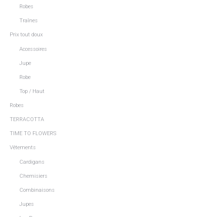
Robes
Traînes
Prix tout doux
Accessoires
Jupe
Robe
Top / Haut
Robes
TERRACOTTA
TIME TO FLOWERS
Vêtements
Cardigans
Chemisiers
Combinaisons
Jupes