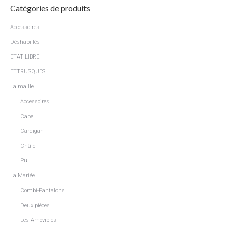
variations.
Catégories de produits
sur
Les
la
options
Accessoires
page
peuvent
Déshabillés
du
être
produit
ETAT LIBRE
choisies
ETTRUSQUES
sur
La maille
la
page
Accessoires
du
Cape
produit
Cardigan
Châle
Pull
La Mariée
Combi-Pantalons
Deux pièces
Les Amovibles