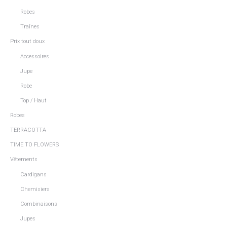
Robes
Traînes
Prix tout doux
Accessoires
Jupe
Robe
Top / Haut
Robes
TERRACOTTA
TIME TO FLOWERS
Vêtements
Cardigans
Chemisiers
Combinaisons
Jupes