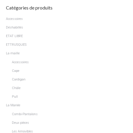
choisies
variations.
Catégories de produits
sur
Les
la
options
Accessoires
page
peuvent
Déshabillés
du
être
produit
ETAT LIBRE
choisies
ETTRUSQUES
sur
La maille
la
page
Accessoires
du
Cape
produit
Cardigan
Châle
Pull
La Mariée
Combi-Pantalons
Deux pièces
Les Amovibles