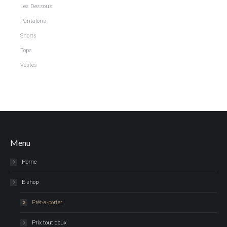
Les Dessous
Pantalons
Shorts
Tops
Vestes
Menu
Home
E-shop
Prêt-a-porter
Prix tout doux