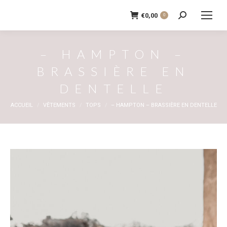
€
0,00
0
Recherche
:
– HAMPTON –
BRASSIÈRE EN
DENTELLE
Vous êtes ici :
ACCUEIL
VÊTEMENTS
TOPS
– HAMPTON – BRASSIÈRE EN DENTELLE