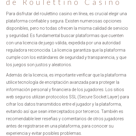
de Roulettino Casino
Para disfrutar del roulettino casino en línea, es crucial elegir una
plataforma confiable y segura. Existen numerosas opciones
disponibles, pero no todas ofrecen la misma calidad de servicio
y seguridad. Es fundamental buscar plataformas que cuenten
con una licencia de juego válida, expedida por una autoridad
reguladora reconocida. La licencia garantiza que la plataforma
cumple con los estándares de seguridad y transparencia, y que
los juegos son justos y aleatorios.
Además de la licencia, es importante verificar que la plataforma
utilice tecnología de encriptación avanzada para proteger la
información personal y financiera de los jugadores. Los sitios
web seguros utilizan protocolos SSL (Secure Socket Layer) para
cifrar los datos transmitidos entre el jugador y la plataforma,
evitando así que sean interceptados por terceros. También es
recomendable leer reseñas y comentarios de otros jugadores
antes de registrarse en una plataforma, para conocer su
experiencia y evitar posibles problemas.