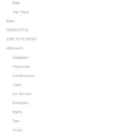
Robe
Top / Haut
Robes
TERRACOTTA
TIME TO FLOWERS
Vêtements
Cardigans
Chemisiers
Combinaisons
Jupes
Les Dessous
Pantalons
Shorts
Tops
Vestes