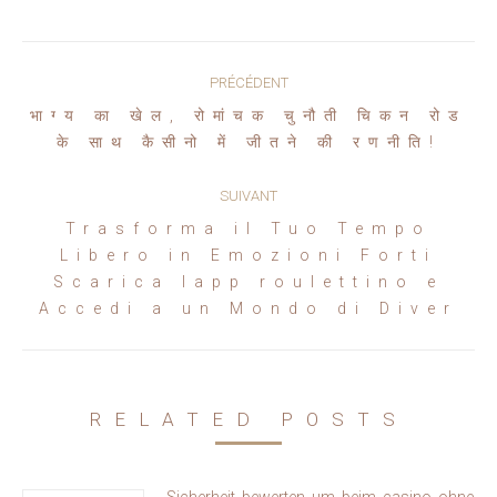
Navigation
PRÉCÉDENT
article
भाग्य का खेल, रोमांचक चुनौती चिकन रोड
Article
के साथ कैसीनो में जीतने की रणनीति!
précédent
:
SUIVANT
Trasforma il Tuo Tempo
Libero in Emozioni Forti
Article
Scarica lapp roulettino e
suivant
Accedi a un Mondo di Diver
:
RELATED POSTS