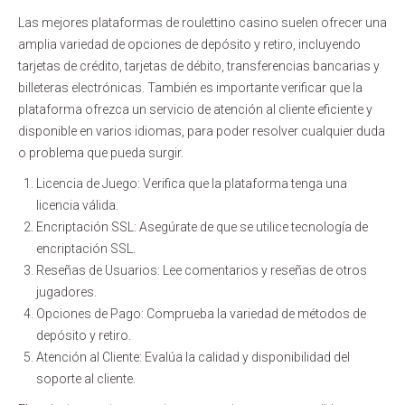
Las mejores plataformas de roulettino casino suelen ofrecer una
amplia variedad de opciones de depósito y retiro, incluyendo
tarjetas de crédito, tarjetas de débito, transferencias bancarias y
billeteras electrónicas. También es importante verificar que la
plataforma ofrezca un servicio de atención al cliente eficiente y
disponible en varios idiomas, para poder resolver cualquier duda
o problema que pueda surgir.
Licencia de Juego: Verifica que la plataforma tenga una
licencia válida.
Encriptación SSL: Asegúrate de que se utilice tecnología de
encriptación SSL.
Reseñas de Usuarios: Lee comentarios y reseñas de otros
jugadores.
Opciones de Pago: Comprueba la variedad de métodos de
depósito y retiro.
Atención al Cliente: Evalúa la calidad y disponibilidad del
soporte al cliente.