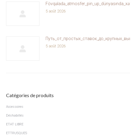
Fövqəladə_atmosfer_pin_up_dünyasında_xəyallar
5 août 2026
Путь_от_простых_ставок_до_крупных_выиг
5 août 2026
Catégories de produits
Accessoires
Déshabillés
ETAT LIBRE
ETTRUSQUES