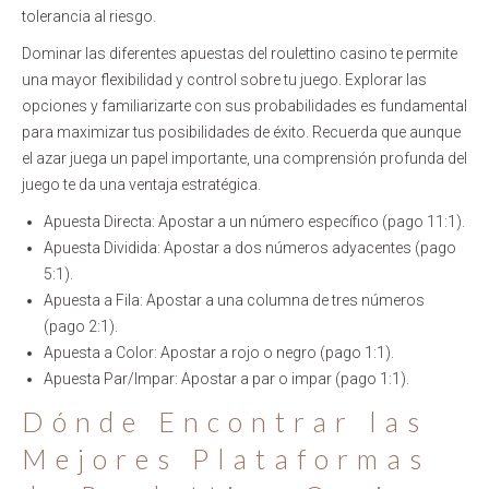
tolerancia al riesgo.
Dominar las diferentes apuestas del roulettino casino te permite
una mayor flexibilidad y control sobre tu juego. Explorar las
opciones y familiarizarte con sus probabilidades es fundamental
para maximizar tus posibilidades de éxito. Recuerda que aunque
el azar juega un papel importante, una comprensión profunda del
juego te da una ventaja estratégica.
Apuesta Directa: Apostar a un número específico (pago 11:1).
Apuesta Dividida: Apostar a dos números adyacentes (pago
5:1).
Apuesta a Fila: Apostar a una columna de tres números
(pago 2:1).
Apuesta a Color: Apostar a rojo o negro (pago 1:1).
Apuesta Par/Impar: Apostar a par o impar (pago 1:1).
Dónde Encontrar las
Mejores Plataformas