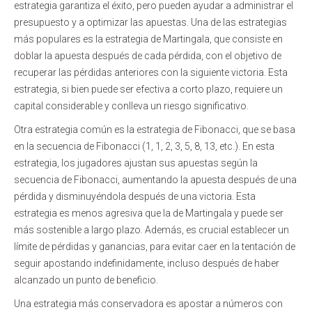
estrategia garantiza el éxito, pero pueden ayudar a administrar el
presupuesto y a optimizar las apuestas. Una de las estrategias
más populares es la estrategia de Martingala, que consiste en
doblar la apuesta después de cada pérdida, con el objetivo de
recuperar las pérdidas anteriores con la siguiente victoria. Esta
estrategia, si bien puede ser efectiva a corto plazo, requiere un
capital considerable y conlleva un riesgo significativo.
Otra estrategia común es la estrategia de Fibonacci, que se basa
en la secuencia de Fibonacci (1, 1, 2, 3, 5, 8, 13, etc.). En esta
estrategia, los jugadores ajustan sus apuestas según la
secuencia de Fibonacci, aumentando la apuesta después de una
pérdida y disminuyéndola después de una victoria. Esta
estrategia es menos agresiva que la de Martingala y puede ser
más sostenible a largo plazo. Además, es crucial establecer un
límite de pérdidas y ganancias, para evitar caer en la tentación de
seguir apostando indefinidamente, incluso después de haber
alcanzado un punto de beneficio.
Una estrategia más conservadora es apostar a números con