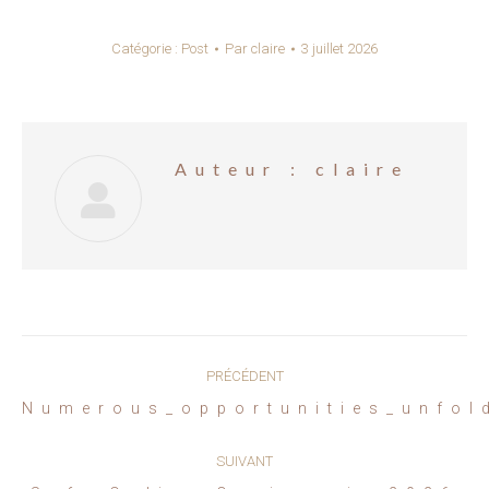
Catégorie :
Post
Par
claire
3 juillet 2026
Auteur :
claire
Navigation
PRÉCÉDENT
article
Article
Numerous_opportunities_unfol
précédent
:
SUIVANT