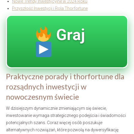
Nowe Trendy Inwestycyjne w 2024 Roku
Przyszłość Inwestycji i Rola Thorfortune
Graj
Praktyczne porady i thorfortune dla
rozsądnych inwestycji w
nowoczesnym świecie
W dzisiejszym dynamicznie zmieniającym się świecie,
inwestowanie wymaga strategicznego podejścia i świadomości
potencjalnych szans. Coraz więcej osób poszukuje
alternatywnych rozwiązań, które pozwolą na dywersyfikację