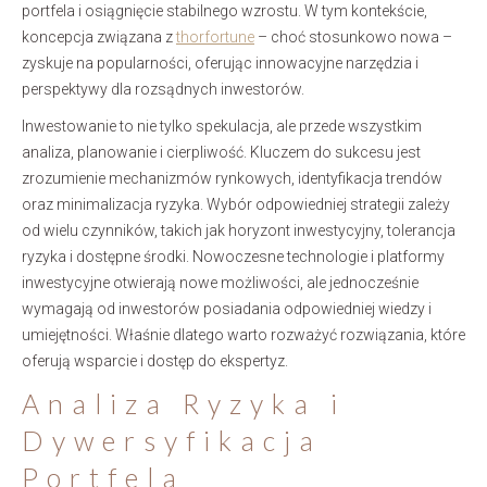
portfela i osiągnięcie stabilnego wzrostu. W tym kontekście,
koncepcja związana z
thorfortune
– choć stosunkowo nowa –
zyskuje na popularności, oferując innowacyjne narzędzia i
perspektywy dla rozsądnych inwestorów.
Inwestowanie to nie tylko spekulacja, ale przede wszystkim
analiza, planowanie i cierpliwość. Kluczem do sukcesu jest
zrozumienie mechanizmów rynkowych, identyfikacja trendów
oraz minimalizacja ryzyka. Wybór odpowiedniej strategii zależy
od wielu czynników, takich jak horyzont inwestycyjny, tolerancja
ryzyka i dostępne środki. Nowoczesne technologie i platformy
inwestycyjne otwierają nowe możliwości, ale jednocześnie
wymagają od inwestorów posiadania odpowiedniej wiedzy i
umiejętności. Właśnie dlatego warto rozważyć rozwiązania, które
oferują wsparcie i dostęp do ekspertyz.
Analiza Ryzyka i
Dywersyfikacja
Portfela