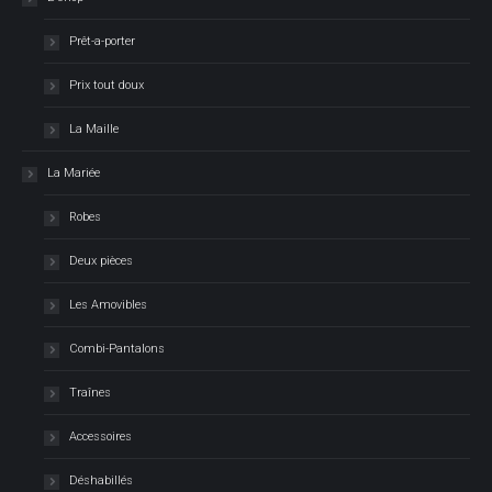
Prêt-a-porter
Prix tout doux
La Maille
La Mariée
Robes
Deux pièces
Les Amovibles
Combi-Pantalons
Traînes
Accessoires
Déshabillés