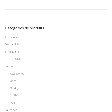
Catégories de produits
Accessoires
Déshabillés
ETAT LIBRE
ETTRUSQUES
La maille
Accessoires
Cape
Cardigan
Châle
Pull
La Mariée