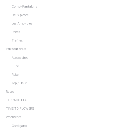
Combi-Pantalons
Deux pièces
Les Amovibles
Robes
Traînes
Prix tout doux
Accessoires
Jupe
Robe
Top / Haut
Robes
TERRACOTTA
TIME TO FLOWERS
Vêtements
Cardigans