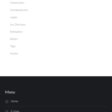
Chemisiers
Combinaisons
Jupes
Les Dessous
Pantalons
Shorts
Tops
Vestes
Menu
Home
E-shop