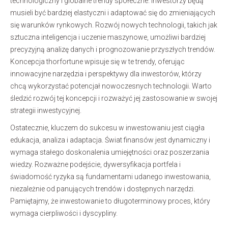
technologiczny i globalne trendy społeczne. Inwestorzy będą
musieli być bardziej elastyczni i adaptować się do zmieniających
się warunków rynkowych. Rozwój nowych technologii, takich jak
sztuczna inteligencja i uczenie maszynowe, umożliwi bardziej
precyzyjną analizę danych i prognozowanie przyszłych trendów.
Koncepcja thorfortune wpisuje się w te trendy, oferując
innowacyjne narzędzia i perspektywy dla inwestorów, którzy
chcą wykorzystać potencjał nowoczesnych technologii. Warto
śledzić rozwój tej koncepcji i rozważyć jej zastosowanie w swojej
strategii inwestycyjnej.
Ostatecznie, kluczem do sukcesu w inwestowaniu jest ciągła
edukacja, analiza i adaptacja. Świat finansów jest dynamiczny i
wymaga stałego doskonalenia umiejętności oraz poszerzania
wiedzy. Rozważne podejście, dywersyfikacja portfela i
świadomość ryzyka są fundamentami udanego inwestowania,
niezależnie od panujących trendów i dostępnych narzędzi.
Pamiętajmy, że inwestowanie to długoterminowy proces, który
wymaga cierpliwości i dyscypliny.