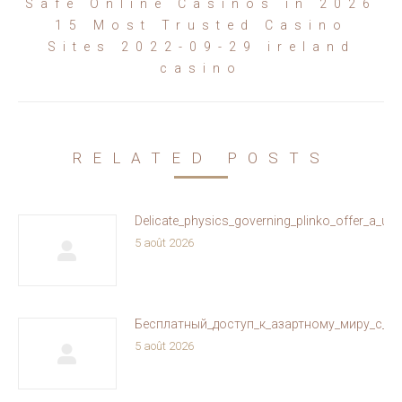
Safe Online Casinos in 2026
15 Most Trusted Casino
Article
Sites 2022-09-29 ireland
suivant
casino
:
RELATED POSTS
Delicate_physics_governing_plinko_offer_a_un
5 août 2026
Бесплатный_доступ_к_азартному_миру_с_ol
5 août 2026