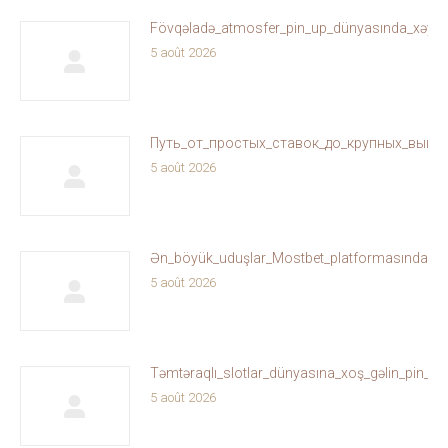
Fövqəladə_atmosfer_pin_up_dünyasında_xəyallar
5 août 2026
Путь_от_простых_ставок_до_крупных_выиг
5 août 2026
Ən_böyük_uduşlar_Mostbet_platformasında_sizi
5 août 2026
Təmtəraqlı_slotlar_dünyasına_xoş_gəlin_pin_u
5 août 2026