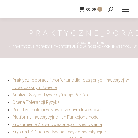
€
0,00
0
Recherche
:
PRAKTYCZNE_PORA
Vous êtes ici :
ACCUEIL
POST
PRAKTYCZNE_PORADY_I_THORFORTUNE_DLA_ROZSĄDNYCH_INWESTYCJI_W
Praktyczne porady i thorfortune dla rozsądnych inwestycji w
nowoczesnym świecie
Analiza Ryzyka i Dywersyfikacja Portfela
Ocena Tolerancji Ryzyka
Rola Technologii w Nowoczesnym Inwestowaniu
Platformy Inwestycyjne i ich Funkcjonalności
Zrozumienie Zrównoważonego Inwestowania
Kryteria ESG i ich wpływ na decyzje inwestycyjne