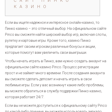
САЙТ ПИНКО
КАЗИНО
Если вы ищете надежное и интересное онлайн-казино, то
Пинко казино – это отличный выбор. На официальном сайте
Pinco вы сможете найти широкий выбор игр, включая слоты,
рулетку и картовые игры. Кроме того, казино Пинко
предлагает своим игрокам различные бонусы и акции,
которые помогут вам увеличить свои выигрыши.
Чтобы начать играть в Пинко, вам нужно создать аккаунт на
официальном сайте казино Pinco. Процесс регистрации
прост и не займет много времени. После создания аккаунта
вы сможете сделать депозит и начать играть в свои
любимые игры. Если у вас возникнут какие-либо проблемы,
вы можете обратиться в службу поддержки Пинко казино,
которая работает 24/7.
Если вы не можете доступиться к официальному сайту Pinco
по какой-либо причине, вы можете использовать зеркало