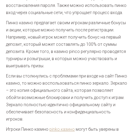
восстановления пароля. Также можно использовать пинко
вход через социальные сети, что упрощает процесс входа.
Пинко казино предлагает своим игрокам различные бонусы
и акции, которые можно получить после регистрации.
Например, новый игрок может получить бонус на первый
депозит, который может составлять до 100% от суммы
депозита. Кроме того, в казино pinco регулярно проводятся
турниры и розыгрыши, в которых можно участвовать и
выигрывать призы.
Если вы столкнулись с проблемами при входе на сайт Пинко
казино, то можно воспользоваться пинко зеркало. Зеркало
– это копия официального сайта, которая позволяет
обойти возможные блокировки и получить доступ к играм.
Зеркало полностью идентично официальному сайту и
обеспечивает безопасность и конфиденциальность
игроков.
Игроки Пинко казино
pinko казино
могут быть уверены в