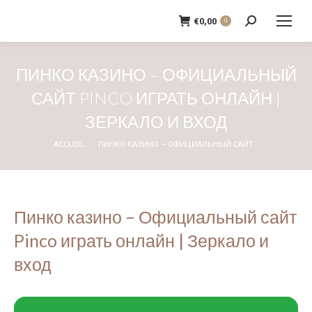
€
0,00
0
Recherche
:
ПИНКО КАЗИНО – ОФИЦИАЛЬНЫЙ
САЙТ PINCO ИГРАТЬ ОНЛАЙН |
ЗЕРКАЛО И ВХОД
Vous êtes ici :
ACCUEIL
ПИНКО КАЗИНО – ОФИЦИАЛЬНЫЙ САЙТ…
Пинко казино – Официальный сайт
Pinco играть онлайн | Зеркало и
вход