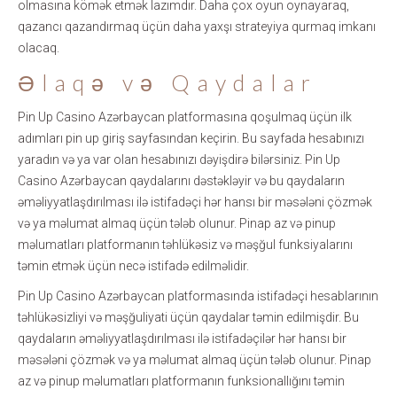
olmasına kömək etmək lazımdır. Daha çox oyun oynayaraq,
qazancı qazandırmaq üçün daha yaxşı strateyiya qurmaq imkanı
olacaq.
Əlaqə və Qaydalar
Pin Up Casino Azərbaycan platformasına qoşulmaq üçün ilk
adımları pin up giriş sayfasından keçirin. Bu sayfada hesabınızı
yaradın və ya var olan hesabınızı dəyişdirə bilərsiniz. Pin Up
Casino Azərbaycan qaydalarını dəstəkləyir və bu qaydaların
əməliyyatlaşdırılması ilə istifadəçi hər hansı bir məsələni çözmək
və ya məlumat almaq üçün tələb olunur. Pinap az və pinup
məlumatları platformanın təhlükəsiz və məşğul funksiyalarını
təmin etmək üçün necə istifadə edilməlidir.
Pin Up Casino Azərbaycan platformasında istifadəçi hesablarının
təhlükəsizliyi və məşğuliyati üçün qaydalar təmin edilmişdir. Bu
qaydaların əməliyyatlaşdırılması ilə istifadəçilər hər hansı bir
məsələni çözmək və ya məlumat almaq üçün tələb olunur. Pinap
az və pinup məlumatları platformanın funksionallığını təmin