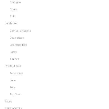
Cardigan
Châle
Pull
La Mariée
Combi-Pantalons
Deux pièces
Les Amovibles
Robes
Traînes
Prix tout doux
Accessoires
Jupe
Robe
Top / Haut
Robes
TERRACOTTA