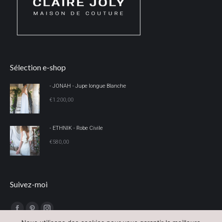
Sélection e-shop
- JONAH - Jupe longue Blanche
€
1.200,00
- ETHNIK - Robe Civile
€
580,00
Suivez-moi
Trouvez nous sur :
Facebook
Pinterest
Instagram