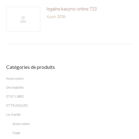
legalne kasyno online 723
4 juin 2026
Catégories de produits
Accessoires
Déshabillés
ETAT LIBRE
ETTRUSQUES
La maille
Accessoires
Cape