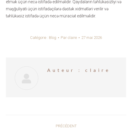
etmək üçün necə istifadə edilməlidir. Qaydaların təhlükəsizliyi və
məşğuliyati üçün istifadəçilərə dəstək xidmətləri verilir və
təhlükəsiz istifadə üçün necə müraciət edilməlidir.
Catégorie :
Blog
Par
claire
27 mai 2026
Auteur :
claire
Navigation
PRÉCÉDENT
article