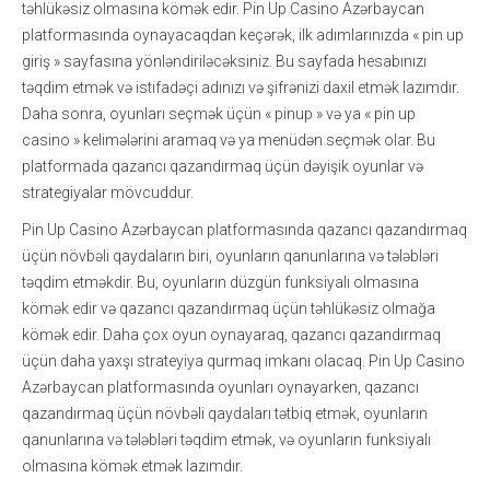
təhlükəsiz olmasına kömək edir. Pin Up Casino Azərbaycan
platformasında oynayacaqdan keçərək, ilk adımlarınızda « pin up
giriş » sayfasına yönləndiriləcəksiniz. Bu sayfada hesabınızı
təqdim etmək və istifadəçi adınızı və şifrənizi daxil etmək lazımdır.
Daha sonra, oyunları seçmək üçün « pinup » və ya « pin up
casino » kelimələrini aramaq və ya menüdən seçmək olar. Bu
platformada qazancı qazandırmaq üçün dəyişik oyunlar və
strategiyalar mövcuddur.
Pin Up Casino Azərbaycan platformasında qazancı qazandırmaq
üçün növbəli qaydaların biri, oyunların qanunlarına və tələbləri
təqdim etməkdir. Bu, oyunların düzgün funksiyalı olmasına
kömək edir və qazancı qazandırmaq üçün təhlükəsiz olmağa
kömək edir. Daha çox oyun oynayaraq, qazancı qazandırmaq
üçün daha yaxşı strateyiya qurmaq imkanı olacaq. Pin Up Casino
Azərbaycan platformasında oyunları oynayarken, qazancı
qazandırmaq üçün növbəli qaydaları tətbiq etmək, oyunların
qanunlarına və tələbləri təqdim etmək, və oyunların funksiyalı
olmasına kömək etmək lazımdır.