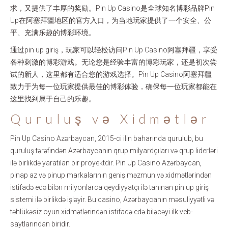
求，又提供了丰厚的奖励。Pin Up Casino是全球知名博彩品牌Pin
Up在阿塞拜疆地区的官方入口，为当地玩家提供了一个安全、公
平、充满乐趣的博彩环境。
通过pin up giriş，玩家可以轻松访问Pin Up Casino阿塞拜疆，享受
各种刺激的博彩游戏。无论您是经验丰富的博彩玩家，还是初次尝
试的新人，这里都有适合您的游戏选择。Pin Up Casino阿塞拜疆
致力于为每一位玩家提供最佳的博彩体验，确保每一位玩家都能在
这里找到属于自己的乐趣。
Quruluş və Xidmətlər
Pin Up Casino Azərbaycan, 2015-ci ilin baharında qurulub, bu
quruluş tərəfindən Azərbaycanın qrup milyardçıları və qrup liderləri
ilə birlikdə yaratılan bir proyektdir. Pin Up Casino Azərbaycan,
pinap az və pinup markalarının geniş məzmun və xidmətlərindən
istifadə edə bilən milyonlarca qeydiyyatçı ilə tanınan pin up giriş
sistemi ilə birlikdə işləyir. Bu casino, Azərbaycanın məsuliyyətli və
təhlükəsiz oyun xidmətlərindən istifadə edə biləcəyi ilk veb-
saytlarından biridir.