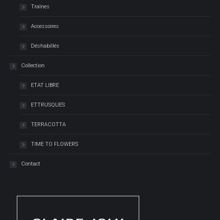
Traînes
Accessoires
Déshabillés
Collection
ETAT LIBRE
ETTRUSQUES
TERRACOTTA
TIME TO FLOWERS
Contact