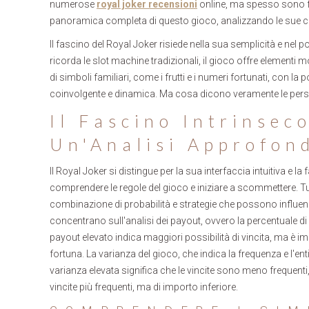
numerose
royal joker recensioni
online, ma spesso sono f
panoramica completa di questo gioco, analizzando le sue caratt
Il fascino del Royal Joker risiede nella sua semplicità e nel 
ricorda le slot machine tradizionali, il gioco offre element
di simboli familiari, come i frutti e i numeri fortunati, con la p
coinvolgente e dinamica. Ma cosa dicono veramente le per
Il Fascino Intrinsec
Un'Analisi Approfon
Il Royal Joker si distingue per la sua interfaccia intuitiva e
comprendere le regole del gioco e iniziare a scommettere. 
combinazione di probabilità e strategie che possono influenzar
concentrano sull'analisi dei payout, ovvero la percentuale di
payout elevato indica maggiori possibilità di vincita, ma è i
fortuna. La varianza del gioco, che indica la frequenza e l'ent
varianza elevata significa che le vincite sono meno frequen
vincite più frequenti, ma di importo inferiore.