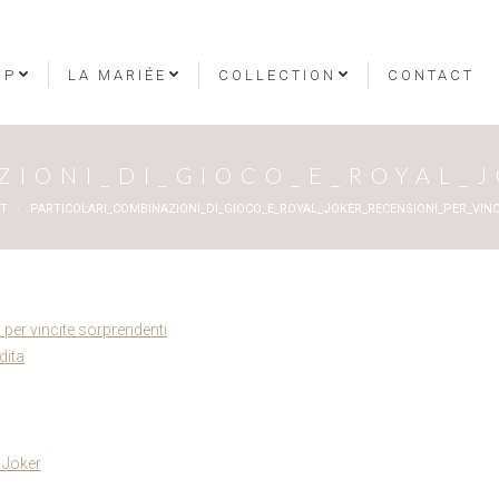
OP
LA MARIÉE
COLLECTION
CONTACT
ZIONI_DI_GIOCO_E_ROYAL_
T
PARTICOLARI_COMBINAZIONI_DI_GIOCO_E_ROYAL_JOKER_RECENSIONI_PER_VIN
 per vincite sorprendenti
dita
 Joker