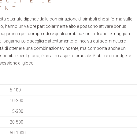
BOLI E LE
ENTI
ncita ottenuta dipende dalla combinazione di simboli che si forma sulle
sso, hanno un valore particolarmente alto e possono attivare bonus
ei pagamenti per comprendere quali combinazioni offrono le maggiori
 di pagamento e scegliere attentamente le linee su cui scommettere.
ità di ottenere una combinazione vincente, ma comporta anche un
onibile per il gioco, è un altro aspetto cruciale. Stabilire un budget e
 sessione di gioco.
5-100
10-200
15-300
20-500
50-1000