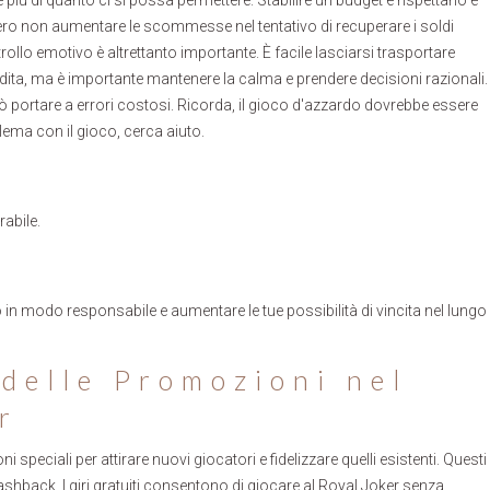
 più di quanto ci si possa permettere. Stabilire un budget e rispettarlo è
vvero non aumentare le scommesse nel tentativo di recuperare i soldi
rollo emotivo è altrettanto importante. È facile lasciarsi trasportare
rdita, ma è importante mantenere la calma e prendere decisioni razionali.
 portare a errori costosi. Ricorda, il gioco d'azzardo dovrebbe essere
blema con il gioco, cerca aiuto.
abile.
co in modo responsabile e aumentare le tue possibilità di vincita nel lungo
 delle Promozioni nel
r
peciali per attirare nuovi giocatori e fidelizzare quelli esistenti. Questi
shback. I giri gratuiti consentono di giocare al Royal Joker senza