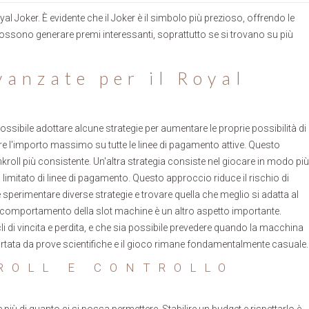
yal Joker. È evidente che il Joker è il simbolo più prezioso, offrendo le
a possono generare premi interessanti, soprattutto se si trovano su più
vanzate per il Royal
ossibile adottare alcune strategie per aumentare le proprie possibilità di
re l'importo massimo su tutte le linee di pagamento attive. Questo
kroll più consistente. Un'altra strategia consiste nel giocare in modo più
mitato di linee di pagamento. Questo approccio riduce il rischio di
e sperimentare diverse strategie e trovare quella che meglio si adatta al
el comportamento della slot machine è un altro aspetto importante.
i di vincita e perdita, e che sia possibile prevedere quando la macchina
ortata da prove scientifiche e il gioco rimane fondamentalmente casuale.
ROLL E CONTROLLO