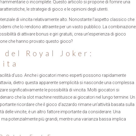
rammentarie o incomplete. Questo articolo si propone di fornire una
eristiche, le strategie di gioco e le opinioni degli utenti.
potenziale di vincita relativamente alto. Nonostante l'aspetto classico che
i moderni che lo rendono attraente per un vasto pubblico. La combinazione
ossibilità di attivare bonus e giri gratuiti, crea un'esperienza di gioco
sone che hanno provato questo gioco?
o del Royal Joker:
dita
 la facilità d'uso. Anche i giocatori meno esperti possono rapidamente
Tuttavia, dietro questa apparente semplicità si nasconde una complessa
e significativamente le possibilità di vincita. Molti giocatori si
 denaro che la slot machine restituisce ai giocatori nel lungo termine. Un
mportante ricordare che il gioco d'azzardo rimane un'attività basata sulla
ità delle vincite, è un altro fattore importante da considerare. Una
ti, ma potenzialmente più grandi, mentre una varianza bassa implica