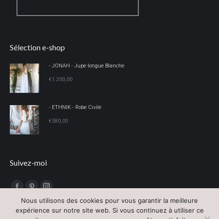
Sélection e-shop
- JONAH - Jupe longue Blanche
€
1.200,00
- ETHNIK - Robe Civile
€
580,00
Suivez-moi
Trouvez nous sur :
Facebook
Pinterest
Instagram
Nous utilisons des cookies pour vous garantir la meilleure
page
page
page
expérience sur notre site web. Si vous continuez à utiliser ce
opens
opens
opens