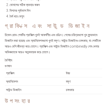
বোনাসের সঠিক ব্যবহার করুন
বিপদের পূর্বাভাস দিন
ধৈর্য ধরে খেলুন
গ্রাফিক্স এবং সাউন্ড ডিজাইন
চিকেন রোড গেমটির গ্রাফিক্স খুবই আকর্ষণীয় এবং রঙিন। গেমের চরিত্রগুলো খুব সুন্দরভাবে
ডিজাইন করা হয়েছে এবং অ্যানিমেশনগুলো খুবই মসৃণ। সাউন্ড ডিজাইনও চমৎকার, যা গেমটিকে
আরও বেশি জীবন্ত করে তোলে। গ্রাফিক্স এবং সাউন্ড ডিজাইন combinedly গেম খেলার
অভিজ্ঞতাকে আরও আনন্দদায়ক করে তোলে।
বৈশিষ্ট্য
গুণমান
গ্রাফিক্স
উচ্চ
অ্যানিমেশন
মসৃণ
সাউন্ড ডিজাইন
চমৎকার
উপসংহার