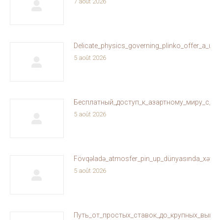
7 août 2026
Delicate_physics_governing_plinko_offer_a_un
5 août 2026
Бесплатный_доступ_к_азартному_миру_с_ol
5 août 2026
Fövqəladə_atmosfer_pin_up_dünyasında_xəyallar
5 août 2026
Путь_от_простых_ставок_до_крупных_выиг