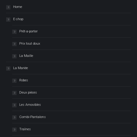
Home
E-shop
Prêt-a-porter
Prix tout doux
La Maille
La Mariée
Robes
Deux pièces
Les Amovibles
Combi-Pantalons
Traînes