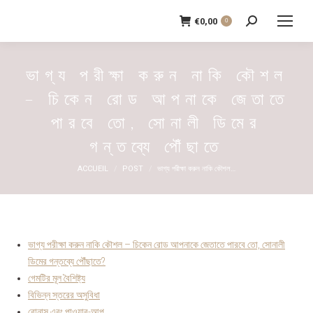
€
0,00
0
Recherche
:
ভাগ্য পরীক্ষা করুন নাকি কৌশল
– চিকেন রোড আপনাকে জেতাতে
পারবে তো, সোনালী ডিমের
গন্তব্যে পৌঁছাতে
Vous êtes ici :
ACCUEIL
POST
ভাগ্য পরীক্ষা করুন নাকি কৌশল…
ভাগ্য পরীক্ষা করুন নাকি কৌশল – চিকেন রোড আপনাকে জেতাতে পারবে তো, সোনালী
ডিমের গন্তব্যে পৌঁছাতে?
গেমটির মূল বৈশিষ্ট্য
বিভিন্ন স্তরের অসুবিধা
বোনাস এবং পাওয়ার-আপ