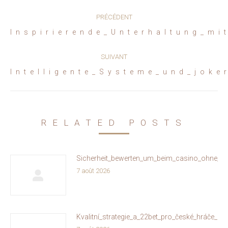
Navigation
PRÉCÉDENT
article
Article
Inspirierende_Unterhaltung_mi
précédent
:
SUIVANT
Article
Intelligente_Systeme_und_joke
suivant
:
RELATED POSTS
Sicherheit_bewerten_um_beim_casino_ohne_oa
7 août 2026
Kvalitní_strategie_a_22bet_pro_české_hráče_on