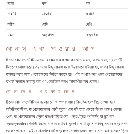
সহজ
কম
কম
মাঝারি
মাঝারি
মাঝারি
কঠিন
বেশি
বেশি
চরম
অত্যধিক
অত্যধিক
বোনাস এবং পাওয়ার-আপ
চিকেন রোড গেমে বিভিন্ন ধরণের বোনাস এবং পাওয়ার-আপ রয়েছে, যা খেলোয়াড়দের গেমটি
জিততে সাহায্য করে। এর মধ্যে কিছু বোনাস স্বয়ংক্রিয়ভাবে সক্রিয় হয়, আবার কিছু বোনাস
ব্যবহার করার জন্য খেলোয়াড়দের নির্বাচন করতে হয়। এই পাওয়ার-আপ গুলো খেলোয়াড়দের
তাৎক্ষণিকভাবে সাহায্য করে এবং গেমটিকে আরও আকর্ষণীয় করে তোলে।
বোনাসের প্রকারভেদ
চিকেন রোড গেমে বিভিন্ন প্রকার বোনাস পাওয়া যায়। কিছু উদাহরণ নিচে দেওয়া হলো:
অতিরিক্ত জীবন, যা খেলোয়াড়দের একটি সুযোগ দেয় যদি তারা কোনো বিপদে পড়ে। স্কোর
গুণক, যা খেলোয়াড়দের স্কোর বহুগুণ বাড়িয়ে দেয়। স্বয়ংক্রিয় পথনির্দেশ, যা মুরগিকে
স্বয়ংক্রিয়ভাবে সোনালী ডিমের দিকে নিয়ে যায়। সুরক্ষা ঢাল, যা মুরগিকে কিছু সময়ের জন্য বিপদ
থেকে রক্ষা করে। এই বোনাসগুলির সঠিক ব্যবহার খেলোয়াড়দের জেতার সম্ভাবনা অনেক বাড়িয়ে