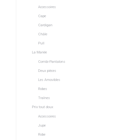
Accessoires
Cape
Cardigan
Châle
Pull
La Mariée
Combi-Pantalons
Deux pièces
Les Amovibles
Robes
Traînes
Prix tout doux
м
Accessoires
Jupe
Robe