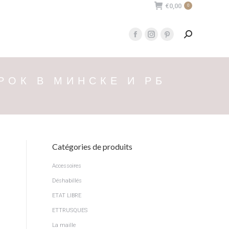
€
0,00
0
Recherche
Facebook
Instagram
Pinterest
:
page
page
page
opens
opens
opens
РОК В МИНСКЕ И РБ
in
in
in
new
new
new
window
window
window
Catégories de produits
Accessoires
Déshabillés
ETAT LIBRE
ETTRUSQUES
La maille