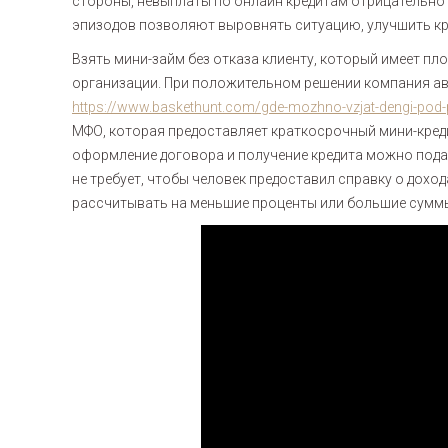
стороны, невыплаты по онлайн кредитам отрицательно
эпизодов позволяют выровнять ситуацию, улучшить к
Взять мини-займ без отказа клиенту, который имеет 
организации. При положительном решении компания ав
https://www.baskethunt.com/gde-mozhno-vzjat-dengi-pod-
МФО, которая предоставляет краткосрочный мини-креди
оформление договора и получение кредита можно подат
не требует, чтобы человек предоставил справку о дохо
рассчитывать на меньшие проценты или большие суммы