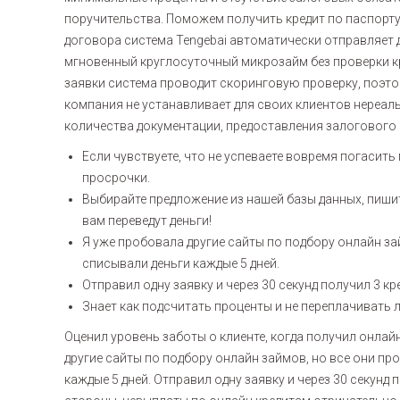
поручительства. Поможем получить кредит по паспорту
договора система Tengebai автоматически отправляет 
мгновенный круглосуточный микрозайм без проверки кр
заявки система проводит скоринговую проверку, поэт
компания не устанавливает для своих клиентов нереал
количества документации, предоставления залогового 
Если чувствуете, что не успеваете вовремя погасить
просрочки.
Выбирайте предложение из нашей базы данных, пишит
вам переведут деньги!
Я уже пробовала другие сайты по подбору онлайн за
списывали деньги каждые 5 дней.
Отправил одну заявку и через 30 секунд получил 3 
Знает как подсчитать проценты и не переплачивать 
Оценил уровень заботы о клиенте, когда получил онла
другие сайты по подбору онлайн займов, но все они пр
каждые 5 дней. Отправил одну заявку и через 30 секунд