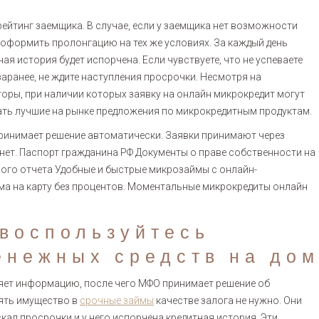
йтинг заемщика. В случае, если у заемщика нет возможности
оформить пролонгацию на тех же условиях. За каждый день
ая история будет испорчена. Если чувствуете, что не успеваете
аранее, не ждите наступления просрочки. Несмотря на
оры, при наличии которых заявку на онлайн микрокредит могут
ать лучшие на рынке предложения по микрокредитным продуктам.
 принимает решение автоматически. Заявки принимают через
рнет. Паспорт гражданина РФ Документы о праве собственности на
ного отчета Удобные и быстрые микрозаймы с онлайн-
а на карту без процентов. Моментальные микрокредиты онлайн
 воспользуйтесь
енежных средств на до
яет информацию, после чего МФО принимает решение об
лять имущество в
срочные займы
качестве залога не нужно. Они
кал просрочки и у него испорчена кредитная история. Эти