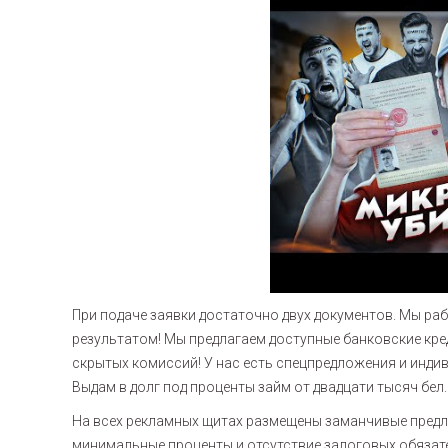
При подаче заявки достаточно двух документов. Мы р
результатом! Мы предлагаем доступные банковские кред
скрытых комиссий! У нас есть спецпредложения и инди
Выдам в долг под проценты займ от двадцати тысяч бел.
На всех рекламных щитах размещены заманчивые предл
минимальные проценты и отсутствие залоговых обязател