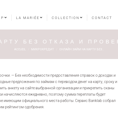
OP
LA MARIÉE
COLLECTION
CONTACT
АРТУ БЕЗ ОТКАЗА И ПРОВЕ
Vous êtes ici :
ACCUEIL
МИКРОКРЕДИТ
ОНЛАЙН ЗАЙМ НА КАРТУ БЕЗ…
рочки. — Без необходимости предоставления справок о доходах и
годные предложения по займам с переводом денег на карту, сроку и
нить анкету на сайте выбранной организации и прикрепить сканы
ки начисляются ежедневно, поэтому сумма переплаты будет
не имеющим официального места работы. Сервис Banklab собрал
им рейтингом одобрения.