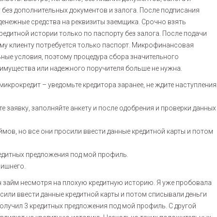
 без дополнительных документов и залога. После подписания
денежные средства на реквизиты заемщика. Срочно взять
едитной истории только по паспорту без залога. После подачи
ому клиенту потребуется только паспорт. Микрофинансовая
ьные условия, поэтому процедура сбора значительного
имущества или надежного поручителя больше не нужна.
 микрокредит – уведомьте кредитора заранее, не ждите наступления
е заявку, заполняйте анкету и после одобрения и проверки данных
ймов, но все они просили ввести данные кредитной карты и потом
кредитных предложения под мой профиль.
лишнего.
йн займ несмотря на плохую кредитную историю. Я уже пробовала
осили ввести данные кредитной карты и потом списывали деньги
 получил 3 кредитных предложения под мой профиль. С другой