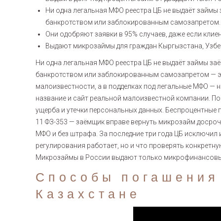
Ни одна легальная МФО реестра ЦБ не выдаёт займ
банкротством или заблокированным самозапретом.
Они одобряют заявки в 95% случаев, даже если клиен
Выдают микрозаймы для граждан Кыргызстана, Узбе
Ни одна легальная МФО реестра ЦБ не выдаёт займы з
банкротством или заблокированным самозапретом — эт
малоизвестности, а в подделках под легальные МФО — 
название и сайт реальной малоизвестной компании. 
ущерба и утечки персональных данных. Беспроцентные 
11 ФЗ-353 — заёмщик вправе вернуть микрозайм досро
МФО и без штрафа. За последние три года ЦБ исключил 
регулирования работает, но и что проверять конкретн
Микрозаймы в России выдают только микрофинансовые
Способы погашения
Казахстане