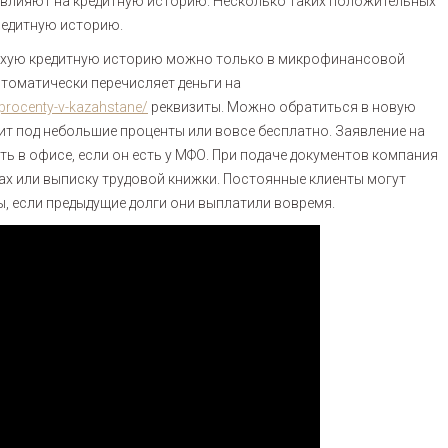
 влияют на кредитную историю. Несколько таких положительных
редитную историю.
плохую кредитную историю можно только в микрофинансовой
томатически перечисляет деньги на
procenty-v-kazahstane/
реквизиты. Можно обратиться в новую
т под небольшие проценты или вовсе бесплатно. Заявление на
ь в офисе, если он есть у МФО. При подаче документов компания
дах или выписку трудовой книжки. Постоянные клиенты могут
, если предыдущие долги они выплатили вовремя.