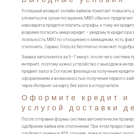
Успешный возврат онлайн займов помогает повысить ре
уложиться в сроки погашения, МФО обычно предлагает 
невозврата придется платить штрафы, к тому же кредитн
вовремя погасить микрокредит – уведомьте кредитора з
лояльность МФО по отношению к заемщикам, есть факт
отклонить. Сервис Crezu.kz бесплатно поможет подобр
Заявка заполняется за 5–7 минут, после чего система
интернет, поэтому нужно устройство с выходом в инте
предмет залога Согласие физлица на получение кредит
оформлением и возможностью получения первого займ
через Интернет на карту без залога и поручителя.
Оформите кредит и
услугой доставки д
После отправки формы система автоматически провер
одобрении займа или отклонении. При этом предостав
одобряют заявки в 95% случаев, даже если клиент допус