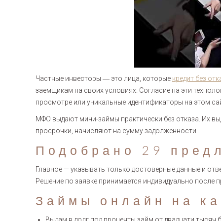
Частные инвесторы ― это лица, которые
кредит без от
заемщикам на своих условиях. Согласие на эти техноло
просмотре или уникальные идентификаторы на этом сай
МФО выдают мини-займы практически без отказа. Их в
просрочки, начисляют на сумму задолженности
Подобрано 29 пред
Главное — указывать только достоверные данные и от
Решение по заявке принимается индивидуально после п
Займы онлайн на ка
Выдам в долг под проценты займ от двадцати тысяч б