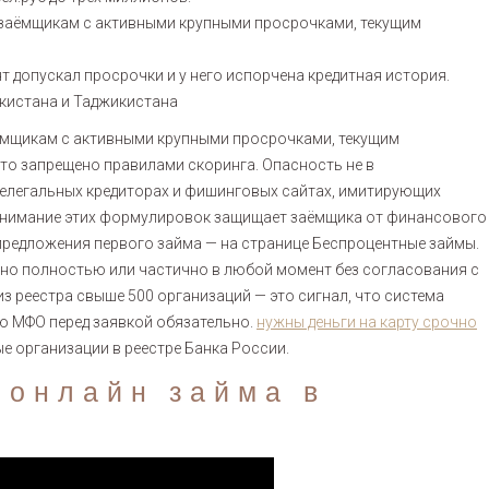
ы заёмщикам с активными крупными просрочками, текущим
т допускал просрочки и у него испорчена кредитная история.
кистана и Таджикистана
аёмщикам с активными крупными просрочками, текущим
о запрещено правилами скоринга. Опасность не в
нелегальных кредиторах и фишинговых сайтах, имитирующих
Понимание этих формулировок защищает заёмщика от финансового
предложения первого займа — на странице Беспроцентные займы.
чно полностью или частично в любой момент без согласования с
из реестра свыше 500 организаций — это сигнал, что система
ую МФО перед заявкой обязательно.
нужны деньги на карту срочно
 организации в реестре Банка России.
 онлайн займа в