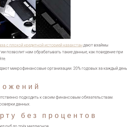
каза с плохой кредитной историей казахстан
дают взаймы
гии позволит нам обрабатывать такие данные, как поведение при
те.
ыдают микрофинансовые организации. 20% годовых за каждый ден
ложений
ветственно подходить к своим финансовым обязательствам.
роверки данных.
рту без процентов
ел.руб до трёх миллионов.