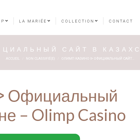
OP
LA MARIÉE
COLLECTION
CONTACT
ЦИАЛЬНЫЙ САЙТ В КАЗАХС
Vous êtes ici :
ACCUEIL
NON CLASSIFIÉ(E)
ОЛИМП КАЗИНО ᐉ ОФИЦИАЛЬНЫЙ САЙТ…
 ᐉ Официальный
не – Olimp Casino