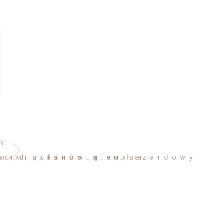
NT
ad_dla_fanów_gier_hazardowy
олимп_казино_и_захва