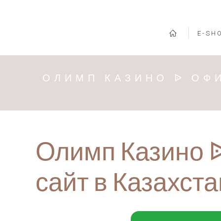
E-SH
ОЛИМП КАЗИНО ᐉ ОФИ
Олимп Казино
сайт в Казахста