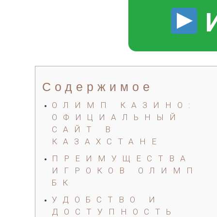
И
Содержимое
ОЛИМП КАЗИНО:
ОФИЦИАЛЬНЫЙ
САЙТ В
КАЗАХСТАНЕ
ПРЕИМУЩЕСТВА
ИГРОКОВ ОЛИМП
БК
УДОБСТВО И
ДОСТУПНОСТЬ