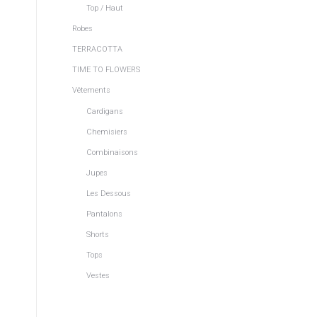
Top / Haut
Robes
TERRACOTTA
TIME TO FLOWERS
Vêtements
Cardigans
Chemisiers
Combinaisons
Jupes
Les Dessous
Pantalons
Shorts
Tops
Vestes