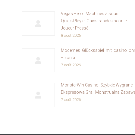
Vegas Hero : Machines à sous
Quick‑Play et Gains rapides pour le
Joueur Pressé
8 août 2026
Modernes_Glücksspiel_mit_casino_ohn
– копія
7 août 2026
MonsterWin Casino: Szybkie Wygrane,
Ekspresowa Gra i Monstrualna Zabaw
7 août 2026