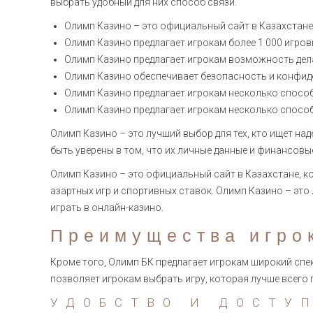
выбрать удобный для них способ связи.
Олимп Казино – это официальный сайт в Казахстане
Олимп Казино предлагает игрокам более 1 000 игро
Олимп Казино предлагает игрокам возможность дела
Олимп Казино обеспечивает безопасность и конфид
Олимп Казино предлагает игрокам несколько спосо
Олимп Казино предлагает игрокам несколько способ
Олимп Казино – это лучший выбор для тех, кто ищет на
быть уверены в том, что их личные данные и финансовы
Олимп Казино – это официальный сайт в Казахстане, к
азартных игр и спортивных ставок. Олимп Казино – это
играть в онлайн-казино.
Преимущества игро
Кроме того, Олимп БК предлагает игрокам широкий спект
позволяет игрокам выбрать игру, которая лучше всего 
УДОБСТВО И ДОСТУ