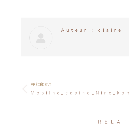
Auteur :
claire
Navigation
PRÉCÉDENT
article
Article
Mobilne_casino_Nine_ko
précédent
:
RELA