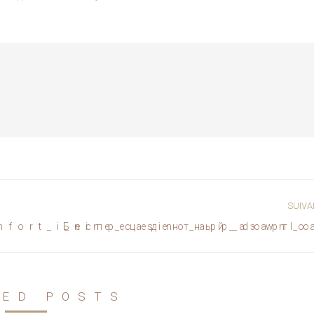
SUIVA
Article
mfort_i_nine_casino_app_downlo
Беспрецедентный_азарт_
suivant
:
TED POSTS