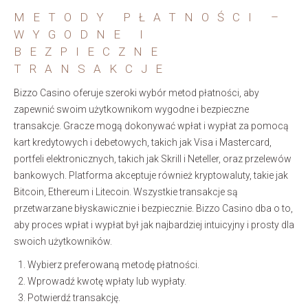
METODY PŁATNOŚCI –
WYGODNE I
BEZPIECZNE
TRANSAKCJE
Bizzo Casino oferuje szeroki wybór metod płatności, aby
zapewnić swoim użytkownikom wygodne i bezpieczne
transakcje. Gracze mogą dokonywać wpłat i wypłat za pomocą
kart kredytowych i debetowych, takich jak Visa i Mastercard,
portfeli elektronicznych, takich jak Skrill i Neteller, oraz przelewów
bankowych. Platforma akceptuje również kryptowaluty, takie jak
Bitcoin, Ethereum i Litecoin. Wszystkie transakcje są
przetwarzane błyskawicznie i bezpiecznie. Bizzo Casino dba o to,
aby proces wpłat i wypłat był jak najbardziej intuicyjny i prosty dla
swoich użytkowników.
Wybierz preferowaną metodę płatności.
Wprowadź kwotę wpłaty lub wypłaty.
Potwierdź transakcję.