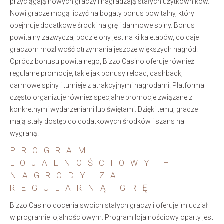
przyciągają nowych graczy i nagradzają stałych użytkowników.
Nowi gracze mogą liczyć na bogaty bonus powitalny, który
obejmuje dodatkowe środki na grę i darmowe spiny. Bonus
powitalny zazwyczaj podzielony jest na kilka etapów, co daje
graczom możliwość otrzymania jeszcze większych nagród.
Oprócz bonusu powitalnego, Bizzo Casino oferuje również
regularne promocje, takie jak bonusy reload, cashback,
darmowe spiny i turnieje z atrakcyjnymi nagrodami. Platforma
często organizuje również specjalne promocje związane z
konkretnymi wydarzeniami lub świętami. Dzięki temu, gracze
mają stały dostęp do dodatkowych środków i szans na
wygraną.
PROGRAM
LOJALNOŚCIOWY –
NAGRODY ZA
REGULARNĄ GRĘ
Bizzo Casino docenia swoich stałych graczy i oferuje im udział
w programie lojalnościowym. Program lojalnościowy oparty jest