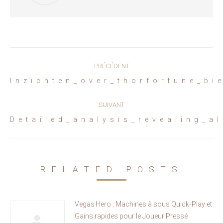
Navigation
PRÉCÉDENT
article
Article
Inzichten_over_thorfortune_bi
précédent
:
SUIVANT
Article
Detailed_analysis_revealing_a
suivant
:
RELATED POSTS
Vegas Hero : Machines à sous Quick‑Play et
Gains rapides pour le Joueur Pressé