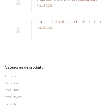
7 août 2026
Pratique_et_divertissement_profitez_pleinemen
7 août 2026
Catégories de produits
Accessoires
Déshabillés
ETAT LIBRE
ETTRUSQUES
La maille