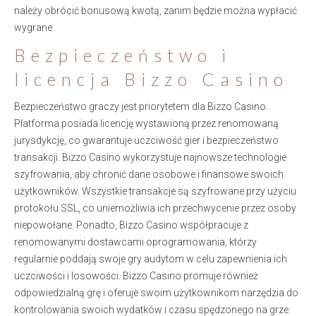
należy obrócić bonusową kwotą, zanim będzie można wypłacić
wygrane.
Bezpieczeństwo i
licencja Bizzo Casino
Bezpieczeństwo graczy jest priorytetem dla Bizzo Casino.
Platforma posiada licencję wystawioną przez renomowaną
jurysdykcję, co gwarantuje uczciwość gier i bezpieczeństwo
transakcji. Bizzo Casino wykorzystuje najnowsze technologie
szyfrowania, aby chronić dane osobowe i finansowe swoich
użytkowników. Wszystkie transakcje są szyfrowane przy użyciu
protokołu SSL, co uniemożliwia ich przechwycenie przez osoby
niepowołane. Ponadto, Bizzo Casino współpracuje z
renomowanymi dostawcami oprogramowania, którzy
regularnie poddają swoje gry audytom w celu zapewnienia ich
uczciwości i losowości. Bizzo Casino promuje również
odpowiedzialną grę i oferuje swoim użytkownikom narzędzia do
kontrolowania swoich wydatków i czasu spędzonego na grze.