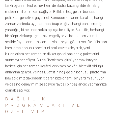
farklı oyunları test etmek hem de ekstra kazanç elde etmek için
mükemmel bir imkan sağlıyor. Bettilt’in hoş geldin bonusu
politikası genellikle gayet net. Bonusun kullanım kuralları, hangi
zaman zarfında uygulanması icap ettiği ve hangi bahislerde işe
yaradığı gibi her ince nokta açıkça belirtiliyor. Bu netlik, herhangi
bir sürprizle karşılaşmamızı engelliyor ve bonusu en verimli
şekilde faydalanmamız amacıyla bize yol gösteriyor. Bettilt’in son
karşılama bonusu önerilerini aralıksız tazeleyerek, yeni
kullanıcılara her zaman en dikkat çekici başlangıç paketlerini
sunmayı hedefliyor. Bu da, `bettilt yeni giriş` yapmak isteyen
herkes için her zaman keşfedilecek yeni ve kârlı bir teklif olduğu
anlamına geliyor. Velhasıl, Bettilt’in hoş geldin bonusu, platforma
başladığımız dakikadan itibaren bize önemli bir yardım sunuyor
ve casino deneyimimize epeyce faydalı bir başlangıç yapmamıza
olanak sağlıyor.
BAĞLILIK
PROGRAMLARI VE
ÖZEL VIP