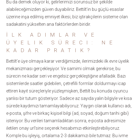
Bu da demek oluyor ki, gelirlerimizi sorunsuz bir şekilde
alabileceğimizden güven duyabiliriz. Bettilt’in bu güçlü esaslar
üzerine inşa edilmiş emniyet ilkesi, biz iştirakçilerin sisteme olan
sadakatini yükselten ana faktörlerden biridir.
İLK ADIMLAR VE
ÜYELIK SÜRECI: NE
KADAR PRATIK?
Bettilt’e üye olmaya karar verdiğimizde, ilerimizdeki ilk evre üyelik
mekanizması gerçekleşiyor. Ve samimi olmak gerekirse, bu
sürecin ne kadar seri ve engelsiz gerçekleştiğine afalladık. Bazı
sistemlerde saatler gidebilen, çetrefilli formlar doldurmayı icap
ettiren kayıt süreçleriyle yüzleşmişken, Bettilt bu konuda oyuncu
yanlısı bir tutum gösteriyor. Sadece az sayıda yalın bilgiyle ve kısa
sürede kaydımızı tamamlayabiliyoruz. Yaygın olarak kullanıcı adı,
e-posta, şifre ve birkaç kişisel bilgi (ad, soyad, doğum tarihi gibi)
isteniyor. Bu verileri tamamladıktan sonra, e-posta adresimize
iletilen onay url’sine seçerek hesabımızı etkinleştirebiliyoruz.
Komple bu işleyiş, ortalama 2-3 dakikamızı bile tutmaz. Bu ivme