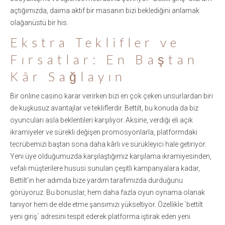
açtığımızda, daima aktif bir masanın bizi beklediğini anlamak
olağanüstü bir his.
Ekstra Teklifler ve
Fırsatlar: En Baştan
Kâr Sağlayın
Bir online casino karar verirken bizi en çok çeken unsurlardan biri
de kuşkusuz avantajlar ve tekliflerdir. Bettilt, bu konuda da biz
oyuncuları asla beklentileri karşılıyor. Aksine, verdiği eli açık
ikramiyeler ve sürekli değişen promosyonlarla, platformdaki
tecrübemizi baştan sona daha kârlı ve sürükleyici hale getiriyor.
Yeni üye olduğumuzda karşılaştığımız karşılama ikramiyesinden,
vefalı müşterilere hususi sunulan çeşitli kampanyalara kadar,
Bettilt’in her adımda bize yardım tarafımızda durduğunu
görüyoruz. Bu bonuslar, hem daha fazla oyun oynama olanak
tanıyor hem de elde etme şansımızı yükseltiyor. Özellikle `bettilt
yeni giriş` adresini tespit ederek platforma iştirak eden yeni