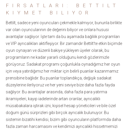
FIRSATLARI: BETTILT
KIYMET BILIYOR
Bettilt, sadece yeni oyuncuları çekmekle kalmıyor, bununla birlikte
var olan oyuncularının de değerini biliyor ve onlara hususi
avantajlar sağlıyor. İşte tam da bu aşamada bağlılık programları
ve VIP ayrıcalıkları aktifleşiyor. Bir zamandır Bettilt’te etkin biçimde
oyun oynayan ve düzenli bakiye yükleyen üyeler olarak, bu
programların ne kadar yararlı olduğunu kendi gözlerimizle
görüyoruz. Sadakat programı çoğunlukla oynadığımız her oyun
için veya yatırdığımız her miktar için belirli puanlar kazanmamız
prensibine bağlıdır. Bu puanlar toplandıkça, değişik sadakat
düzeylerine ilerliyoruz ve her yeni seviye bize daha fazla fayda
sağlıyor. Bu avantajlar arasında, daha fazla para yatırma
ikramiyeleri, kayıp iadelerinde artan oranlar, ayrıcalıklı
müsabakalara iştirak izni, kişisel hesap yöneticileri ve bile özel
doğum günü sürprizleri gibi birçok ayrıcalık bulunuyor. Bu
sistemin bizatihi kendisi, bizim gibi oyuncuların platformda daha
fazla zaman harcamasını ve kendimizi ayrıcalıklı hissetmemizi