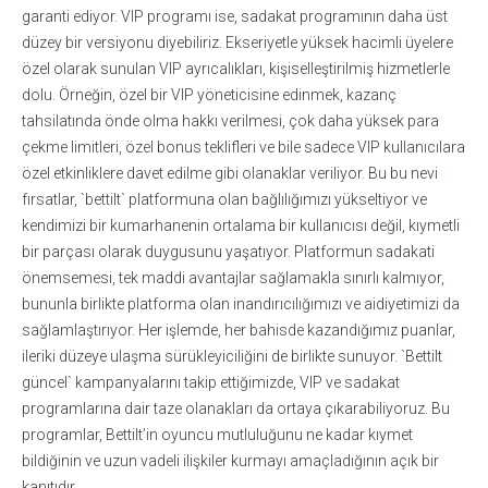
garanti ediyor. VIP programı ise, sadakat programının daha üst
düzey bir versiyonu diyebiliriz. Ekseriyetle yüksek hacimli üyelere
özel olarak sunulan VIP ayrıcalıkları, kişiselleştirilmiş hizmetlerle
dolu. Örneğin, özel bir VIP yöneticisine edinmek, kazanç
tahsilatında önde olma hakkı verilmesi, çok daha yüksek para
çekme limitleri, özel bonus teklifleri ve bile sadece VIP kullanıcılara
özel etkinliklere davet edilme gibi olanaklar veriliyor. Bu bu nevi
fırsatlar, `bettilt` platformuna olan bağlılığımızı yükseltiyor ve
kendimizi bir kumarhanenin ortalama bir kullanıcısı değil, kıymetli
bir parçası olarak duygusunu yaşatıyor. Platformun sadakati
önemsemesi, tek maddi avantajlar sağlamakla sınırlı kalmıyor,
bununla birlikte platforma olan inandırıcılığımızı ve aidiyetimizi da
sağlamlaştırıyor. Her işlemde, her bahisde kazandığımız puanlar,
ileriki düzeye ulaşma sürükleyiciliğini de birlikte sunuyor. `Bettilt
güncel` kampanyalarını takip ettiğimizde, VIP ve sadakat
programlarına dair taze olanakları da ortaya çıkarabiliyoruz. Bu
programlar, Bettilt’in oyuncu mutluluğunu ne kadar kıymet
bildiğinin ve uzun vadeli ilişkiler kurmayı amaçladığının açık bir
kanıtıdır.