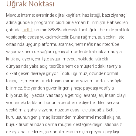
Uğrak Noktası
Mevcut internet evreninde dijital keyif artı haz isteği, bazı ziyaretçi
adına gündelik programın ciddi bir elemanı bilinmiştir. Bahsedilen
çabada,
bettilt
isminin 88888 adresiyle tanıttığı tür hem de pratiklik
vasıtasıyla esasa yükselmektedir. Buna rağmen, şu seçkin liste
ortasında uygun platformu atamak, hem nefis nadir tecrübe
yaşamak hem de sağlam geniş atmosferde kalmak amacıyla
kritik açık yer içerir. İşte uygun mevcut noktada, sürekli
dünyasında yakaladığı tecrübe hem de müşteri odaklı tavrıyla
dikkat çeken devreye giriyor. Topluluğumuz, özünde normal
takipçiler, mecrasını tek başına sıradan yazılım portalı vasfıyla
bilinmez, öte yandan güvenilir geniş neşe paydaşı vasfıyla
biliyoruz. İlgili yazıda, vasıtasıyla getirdiği avantajları, insan olayı
yönündeki farklarını bununla beraber ne diye belirtilen servisi
seçtiğimizi şahsi vizyonumuzdan esaslı ele alacağız. Bettilt
kuruluşunun geniş maç listesinden mükemmel mobil akışına,
büyük fırsatlarından daima müşteri desteğine değin istisnasız
detayı analiz ederek, şu sanal mekanın niçin epeyce epey kişi