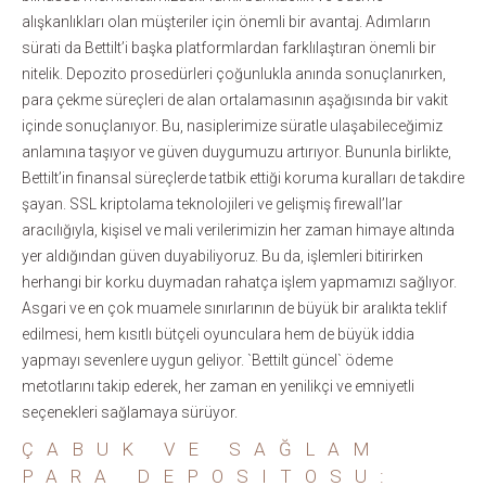
alışkanlıkları olan müşteriler için önemli bir avantaj. Adımların
sürati da Bettilt’i başka platformlardan farklılaştıran önemli bir
nitelik. Depozito prosedürleri çoğunlukla anında sonuçlanırken,
para çekme süreçleri de alan ortalamasının aşağısında bir vakit
içinde sonuçlanıyor. Bu, nasiplerimize süratle ulaşabileceğimiz
anlamına taşıyor ve güven duygumuzu artırıyor. Bununla birlikte,
Bettilt’in finansal süreçlerde tatbik ettiği koruma kuralları de takdire
şayan. SSL kriptolama teknolojileri ve gelişmiş firewall’lar
aracılığıyla, kişisel ve mali verilerimizin her zaman himaye altında
yer aldığından güven duyabiliyoruz. Bu da, işlemleri bitirirken
herhangi bir korku duymadan rahatça işlem yapmamızı sağlıyor.
Asgari ve en çok muamele sınırlarının de büyük bir aralıkta teklif
edilmesi, hem kısıtlı bütçeli oyunculara hem de büyük iddia
yapmayı sevenlere uygun geliyor. `Bettilt güncel` ödeme
metotlarını takip ederek, her zaman en yenilikçi ve emniyetli
seçenekleri sağlamaya sürüyor.
ÇABUK VE SAĞLAM
PARA DEPOSITOSU: