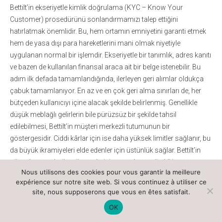
Bettilt’in ekseriyetle kimlik doğrulama (KYC – Know Your
Customer) prosedürünü sonlandırmamızı talep ettiğini
hatırlatmak önemlidir. Bu, hem ortamın emniyetini garanti etmek
hem de yasa dışı para hareketlerini mani olmak niyetiyle
uygulanan normal bir işlemdir. Ekseriyetle bir tanımlık, adres kanıtı
ve bazen de kullanılan finansal araca ait bir belge istenebilir. Bu
adım ilk defada tamamlandığında, ilerleyen geri alımlar oldukça
çabuk tamamlanıyor. En az ve en çok geri alma sınırları de, her
bütçeden kullanıcıyı içine alacak şekilde belirlenmiş. Genellikle
düşük meblağlı gelirlerin bile pürüzsüz bir şekilde tahsil
edilebilmesi, Bettilt’in müşteri merkezli tutumunun bir
göstergesidir. Ciddi kârlar için ise daha yüksek limitler sağlanır, bu
da büyük ikramiyeleri elde edenler için üstünlük sağlar. Bettilt’in
güncel para tahsilat yöntemlerini ve sınırlarını sürekli internet
Nous utilisons des cookies pour vous garantir la meilleure
sitesinde duyurur, bu sayede her zaman en mevcut malumatlara
expérience sur notre site web. Si vous continuez à utiliser ce
erişebiliriz. Olası bir meseleyle rastlamamız halinde ise, müşteri
site, nous supposerons que vous en êtes satisfait.
hizmetleri hızla müdahale ederek bize destek veriyor. Kısacası,
OK
Bettilt, kazanç tahsilat aşamayı elinden geldiğince şeffaf, güvenli
ve kullanıcı odaklı hale getiriyor, böylece kazanmanın tadını