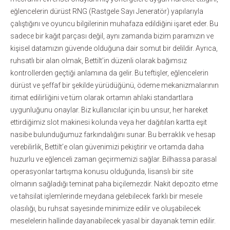
eğlencelerin dürüst RNG (Rastgele Sayı Jeneratör) yapılarıyla
çalıştığını ve oyuncu bilgilerinin muhafaza edildiğini işaret eder. Bu
sadece bir kağıt parçası değil, aynı zamanda bizim paramızın ve
kişisel datamızın güvende olduğuna dair somut bir delildir. Ayrıca,
ruhsatlı bir alan olmak, Bettilt’in düzenli olarak bağımsız
kontrollerden geçtiği anlamına da gelir. Bu teftişler, eğlencelerin
dürüst ve şeffaf bir şekilde yürüdüğünü, ödeme mekanizmalarının
itimat edilirliğini ve tüm olarak ortamın ahlaki standartlara
uygunluğunu onaylar. Biz kullanıcılar için bu unsur, her hareket
ettirdiğimiz slot makinesi kolunda veya her dağıtılan kartta eşit
nasibe bulunduğumuz farkındalığını sunar. Bu berraklık ve hesap
verebilirlik, Bettilt’e olan güvenimizi pekiştirir ve ortamda daha
huzurlu ve eğlenceli zaman geçirmemizi sağlar. Bilhassa parasal
operasyonlar tartışma konusu olduğunda, lisanslı bir site
olmanın sağladığı teminat paha biçilemezdir. Nakit depozito etme
ve tahsilat işlemlerinde meydana gelebilecek farklı bir mesele
olasılığı, bu ruhsat sayesinde minimize edilir ve oluşabilecek
meselelerin hallinde dayanabilecek yasal bir dayanak temin edilir.