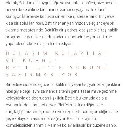
olarak, Bettilt’in cep uygunluğu ve ayrıcalıklı app’leri, bize her an,
her yerde kesintisiz bir casino tecrübesi yaşama lüksünü
sunuyor. İster evde koltukta dinlenirken, isterse harici bir yerde
kısa bir soluklanırken, Bettilt her an yanımızda ve eğlenceye bir
tıklama mesafesinde. Bettilt’in giriş adresi değişse bile, taşınabilir
programlar genelde kendiliğinden aktüel adrese yönlendirme
yaparak duraksız ulaşım temin ediyor.
DOLAŞIM KOLAYLIĞI
VE KURGU:
BETTILT’TE YÖNÜNÜ
ŞAŞIRMAK YOK
Bir online sistemde güzel bir katılımcı yaşantısı, yalnızca içeriklerin
niteliğiyle değil, aynı zamanda sitenin genel tasarımı ve gezinme
kolaylığıyla da doğrudan ilişkilidir. Bettilt, bu konuda da biz
oyunculardan tam not alıyor. Platforma ilk girdiğimizde
karşılaştığımız temiz, modern ve sezgisel tasarım, aradığımız her
şeye kolayca ulaşmamızı sağlıyor. Bettilt’in arayüzü,
komplekslikten arınmış, yalın ve kolay anlaşılır bir düzene sahip.