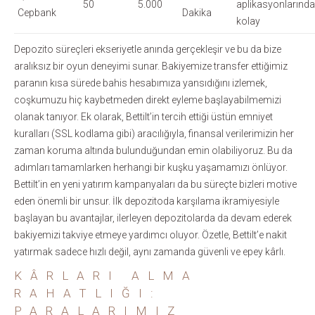
50
5.000
aplikasyonlarınd
Cepbank
Dakika
kolay
Depozito süreçleri ekseriyetle anında gerçekleşir ve bu da bize
aralıksız bir oyun deneyimi sunar. Bakiyemize transfer ettiğimiz
paranın kısa sürede bahis hesabımıza yansıdığını izlemek,
coşkumuzu hiç kaybetmeden direkt eyleme başlayabilmemizi
olanak tanıyor. Ek olarak, Bettilt’in tercih ettiği üstün emniyet
kuralları (SSL kodlama gibi) aracılığıyla, finansal verilerimizin her
zaman koruma altında bulunduğundan emin olabiliyoruz. Bu da
adımları tamamlarken herhangi bir kuşku yaşamamızı önlüyor.
Bettilt’in en yeni yatırım kampanyaları da bu süreçte bizleri motive
eden önemli bir unsur. İlk depozitoda karşılama ikramiyesiyle
başlayan bu avantajlar, ilerleyen depozitolarda da devam ederek
bakiyemizi takviye etmeye yardımcı oluyor. Özetle, Bettilt’e nakit
yatırmak sadece hızlı değil, aynı zamanda güvenli ve epey kârlı.
KÂRLARI ALMA
RAHATLIĞI:
PARALARIMIZ