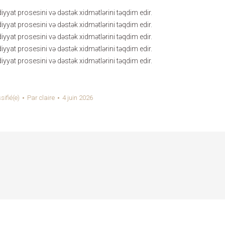
yat prosesini və dəstək xidmətlərini təqdim edir.
yat prosesini və dəstək xidmətlərini təqdim edir.
yat prosesini və dəstək xidmətlərini təqdim edir.
yat prosesini və dəstək xidmətlərini təqdim edir.
yat prosesini və dəstək xidmətlərini təqdim edir.
sifié(e)
Par
claire
4 juin 2026