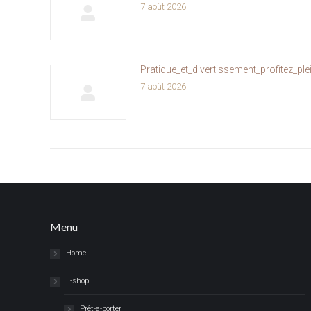
7 août 2026
Pratique_et_divertissement_profitez_p
7 août 2026
Menu
Home
E-shop
Prêt-a-porter