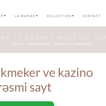
OP
LA MARIÉE
COLLECTION
CONTACT
ER VE KAZINO MOSTBET GIRI
Vous êtes ici :
ACCUEIL
NON CLASSIFIÉ(E)
MOSTBET AZ – BUKMEKER VE…
kmeker ve kazino
rəsmi sayt