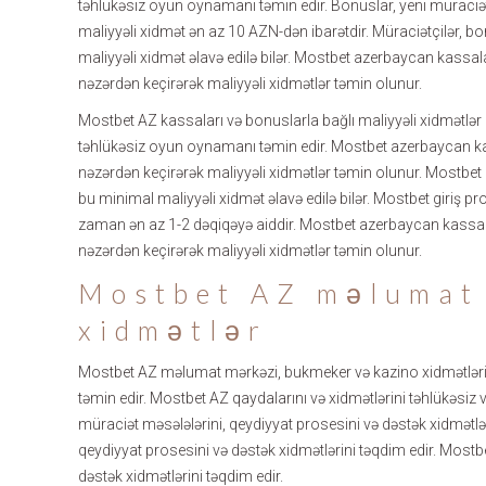
təhlükəsiz oyun oynamanı təmin edir. Bonuslar, yeni müraciətçi
maliyyəli xidmət ən az 10 AZN-dən ibarətdir. Müraciətçilər, bo
maliyyəli xidmət əlavə edilə bilər. Mostbet azerbaycan kassalar
nəzərdən keçirərək maliyyəli xidmətlər təmin olunur.
Mostbet AZ kassaları və bonuslarla bağlı maliyyəli xidmətlər də
təhlükəsiz oyun oynamanı təmin edir. Mostbet azerbaycan kassa
nəzərdən keçirərək maliyyəli xidmətlər təmin olunur. Mostbet a
bu minimal maliyyəli xidmət əlavə edilə bilər. Mostbet giriş p
zaman ən az 1-2 dəqiqəyə aiddir. Mostbet azerbaycan kassaları
nəzərdən keçirərək maliyyəli xidmətlər təmin olunur.
Mostbet AZ məlumat
xidmətlər
Mostbet AZ məlumat mərkəzi, bukmeker və kazino xidmətlərind
təmin edir. Mostbet AZ qaydalarını və xidmətlərini təhlükəsiz
müraciət məsələlərini, qeydiyyat prosesini və dəstək xidmətl
qeydiyyat prosesini və dəstək xidmətlərini təqdim edir. Most
dəstək xidmətlərini təqdim edir.