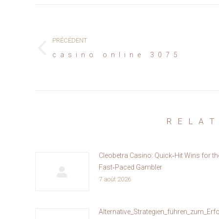
Navigation
article
PRÉCÉDENT
Article
casino online 3075
précédent
:
RELA
Cleobetra Casino: Quick‑Hit Wins for th
Fast‑Paced Gambler
7 août 2026
Alternative_Strategien_führen_zum_Er