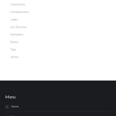
Chemisiers
Combinaisons
Jupes
Les Dessous
Pantalons
Shorts
Tops
Vestes
Menu
Home