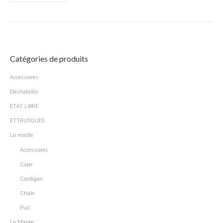
Catégories de produits
Accessoires
Déshabillés
ETAT LIBRE
ETTRUSQUES
La maille
Accessoires
Cape
Cardigan
Châle
Pull
La Mariée