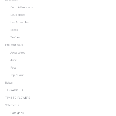
Combi-Pantalons
Deux pièces
Les Amovibles
Robes
Traînes
Prix tout doux
Accessoires
Jupe
Robe
Top / Haut
Robes
TERRACOTTA
TIME TO FLOWERS
Vêtements
Cardigans