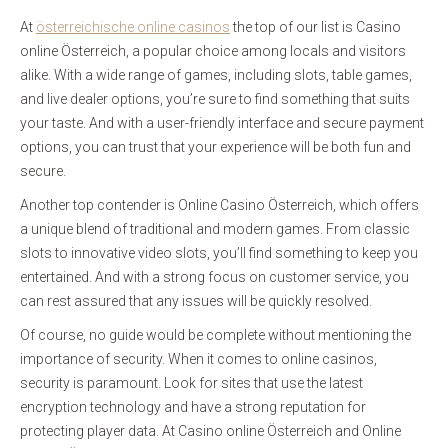
At
österreichische online casinos
the top of our list is Casino
online Österreich, a popular choice among locals and visitors
alike. With a wide range of games, including slots, table games,
and live dealer options, you’re sure to find something that suits
your taste. And with a user-friendly interface and secure payment
options, you can trust that your experience will be both fun and
secure.
Another top contender is Online Casino Österreich, which offers
a unique blend of traditional and modern games. From classic
slots to innovative video slots, you’ll find something to keep you
entertained. And with a strong focus on customer service, you
can rest assured that any issues will be quickly resolved.
Of course, no guide would be complete without mentioning the
importance of security. When it comes to online casinos,
security is paramount. Look for sites that use the latest
encryption technology and have a strong reputation for
protecting player data. At Casino online Österreich and Online