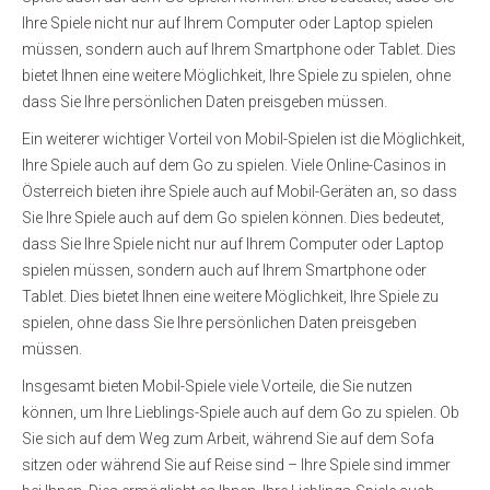
Ihre Spiele nicht nur auf Ihrem Computer oder Laptop spielen
müssen, sondern auch auf Ihrem Smartphone oder Tablet. Dies
bietet Ihnen eine weitere Möglichkeit, Ihre Spiele zu spielen, ohne
dass Sie Ihre persönlichen Daten preisgeben müssen.
Ein weiterer wichtiger Vorteil von Mobil-Spielen ist die Möglichkeit,
Ihre Spiele auch auf dem Go zu spielen. Viele Online-Casinos in
Österreich bieten ihre Spiele auch auf Mobil-Geräten an, so dass
Sie Ihre Spiele auch auf dem Go spielen können. Dies bedeutet,
dass Sie Ihre Spiele nicht nur auf Ihrem Computer oder Laptop
spielen müssen, sondern auch auf Ihrem Smartphone oder
Tablet. Dies bietet Ihnen eine weitere Möglichkeit, Ihre Spiele zu
spielen, ohne dass Sie Ihre persönlichen Daten preisgeben
müssen.
Insgesamt bieten Mobil-Spiele viele Vorteile, die Sie nutzen
können, um Ihre Lieblings-Spiele auch auf dem Go zu spielen. Ob
Sie sich auf dem Weg zum Arbeit, während Sie auf dem Sofa
sitzen oder während Sie auf Reise sind – Ihre Spiele sind immer