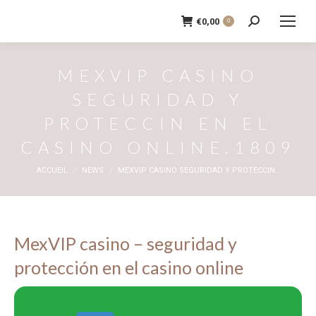
€
0,00
0
Recherche
:
MEXVIP CASINO
SEGURIDAD Y
PROTECCIN EN EL
CASINO ONLINE.1809
Vous êtes ici :
ACCUEIL
NEWS
MEXVIP CASINO SEGURIDAD Y PROTECCIN…
MexVIP casino – seguridad y
protección en el casino online