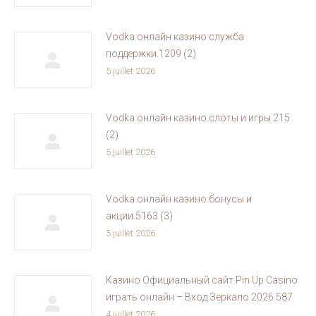
Vodka онлайн казино служба
поддержки.1209 (2)
5 juillet 2026
Vodka онлайн казино слоты и игры.215
(2)
5 juillet 2026
Vodka онлайн казино бонусы и
акции.5163 (3)
5 juillet 2026
Казино Официальный сайт Pin Up Casino
играть онлайн – Вход Зеркало 2026.587
4 juillet 2026