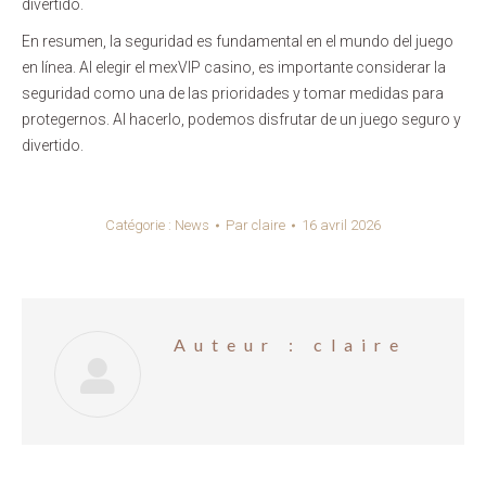
divertido.
En resumen, la seguridad es fundamental en el mundo del juego
en línea. Al elegir el mexVIP casino, es importante considerar la
seguridad como una de las prioridades y tomar medidas para
protegernos. Al hacerlo, podemos disfrutar de un juego seguro y
divertido.
Catégorie :
News
Par
claire
16 avril 2026
Auteur :
claire