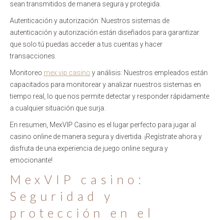
sean transmitidos de manera segura y protegida.
Autenticación y autorización: Nuestros sistemas de
autenticación y autorización están diseñados para garantizar
que solo tú puedas acceder a tus cuentas y hacer
transacciones.
Monitoreo
mex vip casino
y análisis: Nuestros empleados están
capacitados para monitorear y analizar nuestros sistemas en
tiempo real, lo que nos permite detectar y responder rápidamente
a cualquier situación que surja.
En resumen, MexVIP Casino es el lugar perfecto para jugar al
casino online de manera segura y divertida. ¡Regístrate ahora y
disfruta de una experiencia de juego online segura y
emocionante!
MexVIP casino:
Seguridad y
protección en el