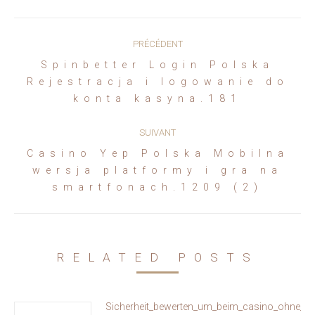
Navigation
PRÉCÉDENT
article
Spinbetter Login Polska
Article
Rejestracja i logowanie do
précédent
konta kasyna.181
:
SUIVANT
Casino Yep Polska Mobilna
Article
wersja platformy i gra na
suivant
smartfonach.1209 (2)
:
RELATED POSTS
Sicherheit_bewerten_um_beim_casino_ohne_oa