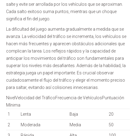
salte y evite ser arrollada por los vehículos que se aproximan.
Cada salto exitoso suma puntos, mientras que un choque
significa el fin del juego.
La dificultad del juego aumenta gradualmente a medida que se
avanza. La velocidad del tráfico se incrementa, los vehículos se
hacen más frecuentes y aparecen obstáculos adicionales que
complican la tarea. Los reflejos rápidos y la capacidad de
anticipar los movimientos del tráfico son fundamentales para
superar los niveles más desafiantes. Además de la habilidad, la
estrategia juega un papel importante. Es crucial observar
cuidadosamente el flujo del tráfico y elegir el momento preciso
para saltar, evitando así colisiones innecesarias.
NivelVelocidad del TráficoFrecuencia de VehículosPuntuación
Mínima
1
Lenta
Baja
20
2
Moderada
Media
50
3
Rápida
Alta
100