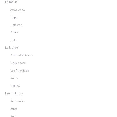
La maille
Accessoires
Cape
Cardigan
Châle
Pull
La Mariée
Combi-Pantalons
Deux pièces
Les Amovibles
Robes
Traînes
Prix tout doux
Accessoires
Jupe
Robe