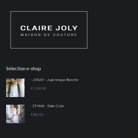
Sélection e-shop
- JONAH - Jupe longue Blanche
€
1.200,00
- ETHNIK - Robe Civile
€
580,00