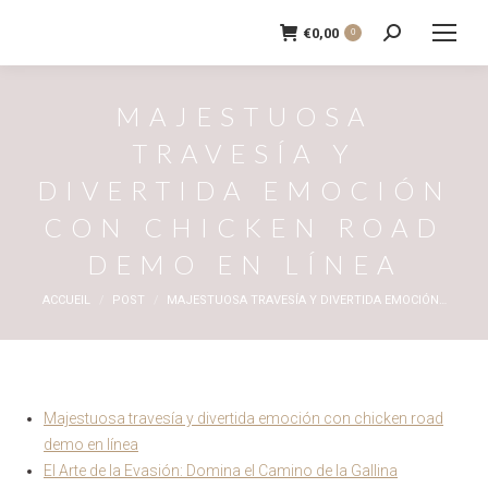
€
0,00
0
Recherche
:
MAJESTUOSA
TRAVESÍA Y
DIVERTIDA EMOCIÓN
CON CHICKEN ROAD
DEMO EN LÍNEA
Vous êtes ici :
ACCUEIL
POST
MAJESTUOSA TRAVESÍA Y DIVERTIDA EMOCIÓN…
Majestuosa travesía y divertida emoción con chicken road
demo en línea
El Arte de la Evasión: Domina el Camino de la Gallina