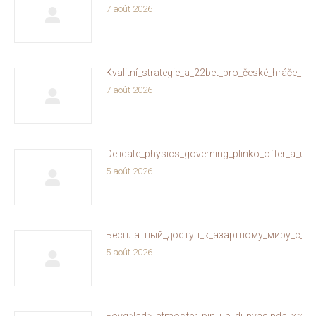
7 août 2026
Kvalitní_strategie_a_22bet_pro_české_hráče_on
7 août 2026
Delicate_physics_governing_plinko_offer_a_un
5 août 2026
Бесплатный_доступ_к_азартному_миру_с_ol
5 août 2026