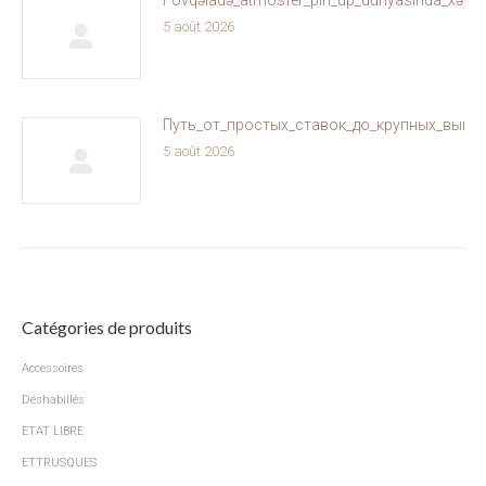
Fövqəladə_atmosfer_pin_up_dünyasında_xəyallar
5 août 2026
Путь_от_простых_ставок_до_крупных_выиг
5 août 2026
Catégories de produits
Accessoires
Déshabillés
ETAT LIBRE
ETTRUSQUES