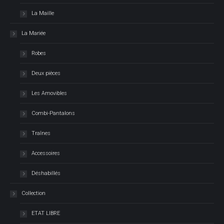
La Maille
La Mariée
Robes
Deux pièces
Les Amovibles
Combi-Pantalons
Traînes
Accessoires
Déshabillés
Collection
ETAT LIBRE