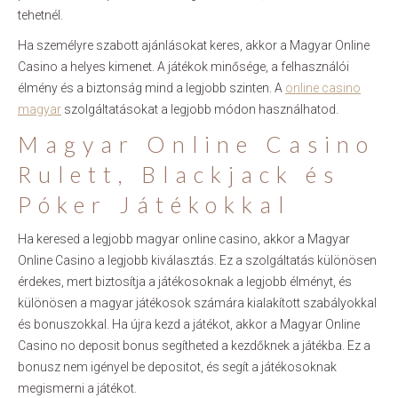
tehetnél.
Ha személyre szabott ajánlásokat keres, akkor a Magyar Online
Casino a helyes kimenet. A játékok minősége, a felhasználói
élmény és a biztonság mind a legjobb szinten. A
online casino
magyar
szolgáltatásokat a legjobb módon használhatod.
Magyar Online Casino
Rulett, Blackjack és
Póker Játékokkal
Ha keresed a legjobb magyar online casino, akkor a Magyar
Online Casino a legjobb kiválasztás. Ez a szolgáltatás különösen
érdekes, mert biztosítja a játékosoknak a legjobb élményt, és
különösen a magyar játékosok számára kialakított szabályokkal
és bonuszokkal. Ha újra kezd a játékot, akkor a Magyar Online
Casino no deposit bonus segítheted a kezdőknek a játékba. Ez a
bonusz nem igényel be depositot, és segít a játékosoknak
megismerni a játékot.