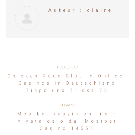
Auteur :
claire
Navigation
PRÉCÉDENT
article
Chicken Road Slot in Online-
Article
Casinos in Deutschland
précédent
Tipps und Tricks.73
:
SUIVANT
Mostbet kaszin online –
Article
hivatalos oldal Mostbet
suivant
Casino.14551
: