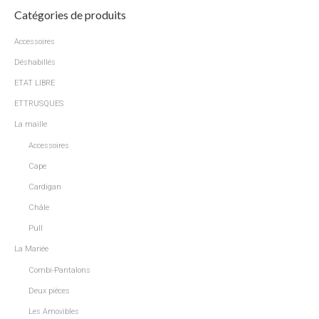
Catégories de produits
Accessoires
Déshabillés
ETAT LIBRE
ETTRUSQUES
La maille
Accessoires
Cape
Cardigan
Châle
Pull
La Mariée
Combi-Pantalons
Deux pièces
Les Amovibles