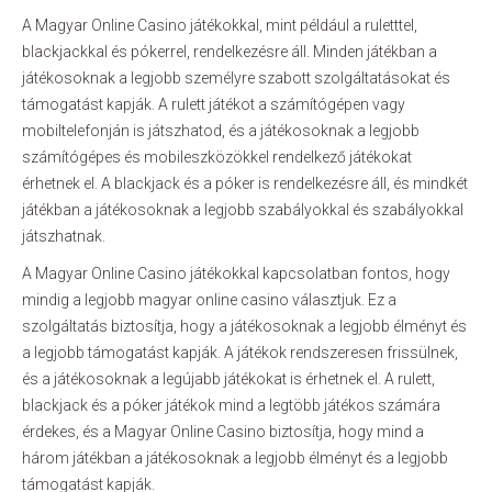
A Magyar Online Casino játékokkal, mint például a ruletttel,
blackjackkal és pókerrel, rendelkezésre áll. Minden játékban a
játékosoknak a legjobb személyre szabott szolgáltatásokat és
támogatást kapják. A rulett játékot a számítógépen vagy
mobiltelefonján is játszhatod, és a játékosoknak a legjobb
számítógépes és mobileszközökkel rendelkező játékokat
érhetnek el. A blackjack és a póker is rendelkezésre áll, és mindkét
játékban a játékosoknak a legjobb szabályokkal és szabályokkal
játszhatnak.
A Magyar Online Casino játékokkal kapcsolatban fontos, hogy
mindig a legjobb magyar online casino választjuk. Ez a
szolgáltatás biztosítja, hogy a játékosoknak a legjobb élményt és
a legjobb támogatást kapják. A játékok rendszeresen frissülnek,
és a játékosoknak a legújabb játékokat is érhetnek el. A rulett,
blackjack és a póker játékok mind a legtöbb játékos számára
érdekes, és a Magyar Online Casino biztosítja, hogy mind a
három játékban a játékosoknak a legjobb élményt és a legjobb
támogatást kapják.