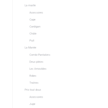
La maille
Accessoires
Cape
Cardigan
Châle
Pull
La Mariée
Combi-Pantalons
Deux pièces
Les Amovibles
Robes
Traînes
Prix tout doux
Accessoires
Jupe