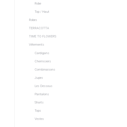
Robe
Top / Haut
Robes
TERRACOTTA
TIME TO FLOWERS
Vêtements
Cardigans
Chemisiers
Combinaisons
Jupes
Les Dessous
Pantalons
Shorts
Tops
Vestes