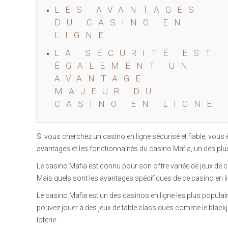
LES AVANTAGES
DU CASINO EN
LIGNE
LA SÉCURITÉ EST
ÉGALEMENT UN
AVANTAGE
MAJEUR DU
CASINO EN LIGNE
Si vous cherchez un casino en ligne sécurisé et fiable, vous 
avantages et les fonctionnalités du casino Mafia, un des plu
Le casino Mafia est connu pour son offre variée de jeux de c
Mais quels sont les avantages spécifiques de ce casino en l
Le casino Mafia est un des casinos en ligne les plus populai
pouvez jouer à des jeux de table classiques comme le blackjac
loterie.