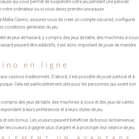
 pause qui vous permet de suspendre votre jeu pendant une période
de votre ordinateur ou si vous devez prendre une pause.
à Mafia Casino, assurez-vous de créer un compte sécurisé, configurer
es conditions générales du jeu.
iété de jeux de hasard, y compris des jeux de table, des machines à sous
de hasard peuvent être addictifs, il est donc important de jouer de manière
ino en ligne
x casinos traditionnels. D’abord, il est possible de jouer partout et à
ique. Cela est particulièrement utile pour les personnes qui vivent loin
 y compris des jeux de table, des machines à sous et des jeux de cartes.
respondent à leurs préférences et à leurs styles de jeu.
 et ses bonus. Les joueurs peuvent bénéficier de bonus de bienvenue,
r les joueurs à gagner plus d’argent et à prolonger leur séance de jeu.
GALEMENT UN AVANTAGE