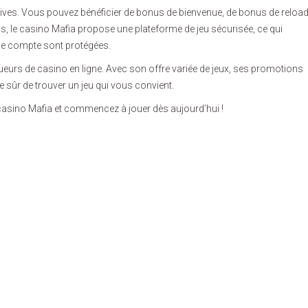
ives. Vous pouvez bénéficier de bonus de bienvenue, de bonus de reloa
us, le casino Mafia propose une plateforme de jeu sécurisée, ce qui
de compte sont protégées.
oueurs de casino en ligne. Avec son offre variée de jeux, ses promotions
e sûr de trouver un jeu qui vous convient.
casino Mafia et commencez à jouer dès aujourd’hui !