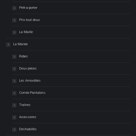
Prêt-a-porter
Prix tout doux
La Maille
La Mariée
Robes
Deux pièces
Les Amovibles
Combi-Pantalons
Traînes
Accessoires
Déshabillés