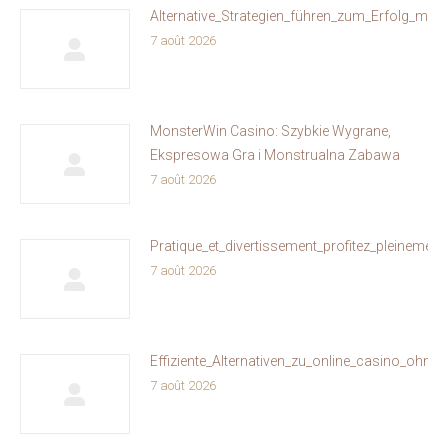
Alternative_Strategien_führen_zum_Erfolg_mit
7 août 2026
MonsterWin Casino: Szybkie Wygrane,
Ekspresowa Gra i Monstrualna Zabawa
7 août 2026
Pratique_et_divertissement_profitez_pleinemen
7 août 2026
Effiziente_Alternativen_zu_online_casino_ohne
7 août 2026