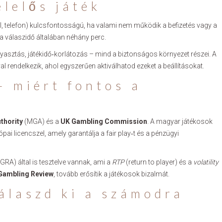
elelős játék
il, telefon) kulcsfontosságú, ha valami nem működik a befizetés vagy a
 a válaszidő általában néhány perc.
yasztás, játékidő‑korlátozás – mind a biztonságos környezet részei. A
al rendelkezik, ahol egyszerűen aktiválhatod ezeket a beállításokat.
– miért fontos a
thority
(MGA) és a
UK Gambling Commission
. A magyar játékosok
pai licencszel, amely garantálja a fair play‑t és a pénzügyi
OGRA) által is tesztelve vannak, ami a
RTP
(return to player) és a
volatility
Gambling Review
, tovább erősítik a játékosok bizalmát.
álaszd ki a számodra