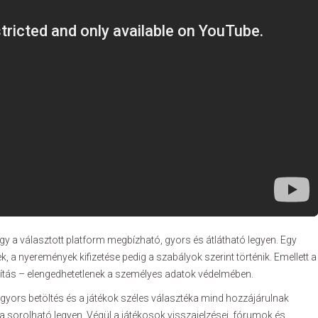
a választott platform megbízható, gyors és átlátható legyen. Egy
, a nyeremények kifizetése pedig a szabályok szerint történik. Emellett a
sítás – elengedhetetlenek a személyes adatok védelmében.
t, gyors betöltés és a játékok széles választéka mind hozzájárulnak
 sorolható legyen. Végül a játékosok visszajelzései, fórumok és