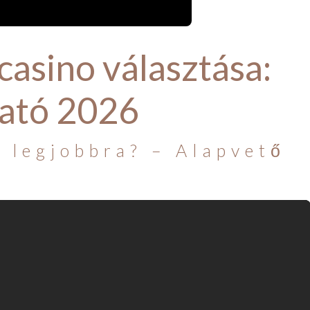
casino választása:
tató 2026
a legjobbra? – Alapvető