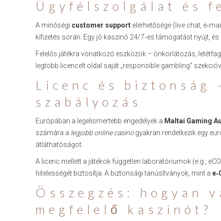
Ügyfélszolgálat és f
A minőségi
customer support
elérhetősége (live chat, e‑ma
kifizetés során. Egy jó kaszinó 24/7‑es támogatást nyújt, és
Felelős játékra vonatkozó eszközök – önkorlátozás, letétfag
legtöbb licencelt oldal saját „responsible gambling” szekcióv
Licenc és biztonság 
szabályozás
Európában a legelismertebb engedélyek a
Maltai Gaming Au
számára a
legjobb online casino
gyakran rendelkezik egy euró
átláthatóságot.
A licenc mellett a játékok független laboratóriumok (e.g., eC
hitelességét biztosítja. A biztonsági tanúsítványok, mint a
e‑
Összegzés: hogyan v
megfelelő kaszinót?