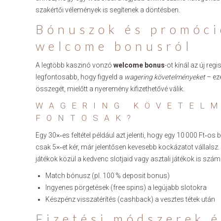
szakértői vélemények is segítenek a döntésben.
Bónuszok és promóció
welcome bonusról
A legtöbb kaszinó vonzó
welcome bonus
-ot kínál az új re
legfontosabb, hogy figyeld a
wagering követelményeket
– ez
összegét, mielőtt a nyeremény kifizethetővé válik.
WAGERING KÖVETELM
FONTOSAK?
Egy 30×‑es feltétel például azt jelenti, hogy egy 10 000 Ft‑o
csak 5×‑et kér, már jelentősen kevesebb kockázatot vállalsz. 
játékok közül a kedvenc slotjaid vagy asztali játékok is szám
Match bónusz (pl. 100 % deposit bonus)
Ingyenes pörgetések (free spins) a legújabb slotokra
Készpénz visszatérítés (cashback) a vesztes tétek után
Fizetési módszerek é