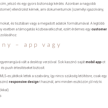
il cím, jelszó és egy gyors biztonsági kérdés. Azonban a nagyobb
omer) ellenőrzést kérnek, ami dokumentumok (személyi igazolvány,
mokat, és tisztában vagy a megadott adatok formátumával. A legtöbb
éhány esetben a támogatás közbeavatkozhat, ezért érdemes egy
customer
szolásához.
ény – app vagy
egyenrangúvá vált a desktop verzióval. Sok kaszinó saját
mobil app
-ot
és push értesítéseket biztosít.
L5‑es játékok lettek a szabvány, így nincs szükség letöltésre, csak egy
aszinó
responsive design
-t használ, ami minden eszközön jól néz ki.
ókkal)
s