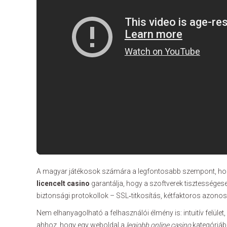
A magyar játékosok számára a legfontosabb szempont, hogy 
licencelt casino
garantálja, hogy a szoftverek tisztességesek
biztonsági protokollok – SSL‑titkosítás, kétfaktoros azono
Nem elhanyagolható a felhasználói élmény is: intuitív felüle
ahhoz, hogy egy weboldal a
legjobb online casino
kategóriába