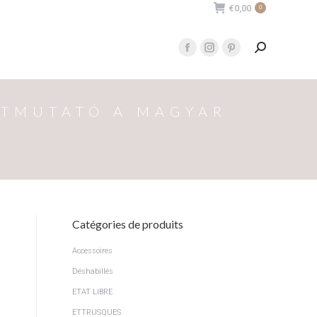
€
0,00
0
Recherche
Facebook
Instagram
Pinterest
:
page
page
page
opens
opens
opens
ÚTMUTATÓ A MAGYAR
in
in
in
new
new
new
window
window
window
Catégories de produits
Accessoires
Déshabillés
ETAT LIBRE
ETTRUSQUES