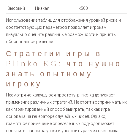
Высокий
Низкая
x500
Использование таблиц для отображения уровней риска и
соответствующих параметров позволяет игрокам
визуально оценить различные возможности и принять
обоснованное решение.
Стратегии игры в
Plinko KG: что нужно
знать опытному
игроку
Несмотря на кажущуюся простоту, plinko kg допускает
применение различных стратегий. Не стоит воспринимать их
как гарантированный способ выиграть, так как игра
основана на генераторе случайных чисел. Однако,
грамотное применение определенных подходов может
повысить шансы на успех и увеличить размер выигрыша.