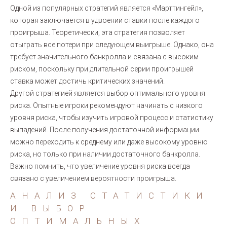
Одной из популярных стратегий является «Марттингейл»,
которая заключается в удвоении ставки после каждого
проигрыша. Теоретически, эта стратегия позволяет
отыграть все потери при следующем выигрыше. Однако, она
требует значительного банкролла и связана с высоким
риском, поскольку при длительной серии проигрышей
ставка может достичь критических значений.
Другой стратегией является выбор оптимального уровня
риска. Опытные игроки рекомендуют начинать с низкого
уровня риска, чтобы изучить игровой процесс и статистику
выпадений. После получения достаточной информации
можно переходить к среднему или даже высокому уровню
риска, но только при наличии достаточного банкролла.
Важно помнить, что увеличение уровня риска всегда
связано с увеличением вероятности проигрыша.
АНАЛИЗ СТАТИСТИКИ
И ВЫБОР
ОПТИМАЛЬНЫХ