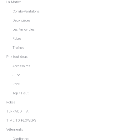
La Mariée
Combi-Pantalons
Deux pièces
Les Amovibles
Robes
Traînes
Prix tout doux
Accessoires
Jupe
Robe
Top / Haut
Robes
TERRACOTTA
TIME TO FLOWERS
Vêtements
Cardigans