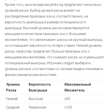
Кроме того, многие версии plinko kg предлагают несколько
уровней риска. Выбор уровня риска влияет на
распределение призовых зон и, соответственно, на
вероятность выигрыша и размер потенциального
выигрыша. Высокий уровень риска характеризуется
меньшим количеством призовых зон с большими
множителями, что увеличивает шансы на крупный выигрыш,
но и повышает вероятность потери ставки. Низкий уровень
риска, напротив, предлагает больше призовых зон с
меньшими множителями, что снижает риски, но и уменьшает
потенциальный выигрыш. Игрокам следует выбирать
уровень риска в соответствии со своими предпочтениями и
финансовыми возможностями.
Уровень
Вероятность
Максимальный
Риска
Выигрыша
Множитель
Низкий
Высокая
x50
Средний
Умеренная
x100