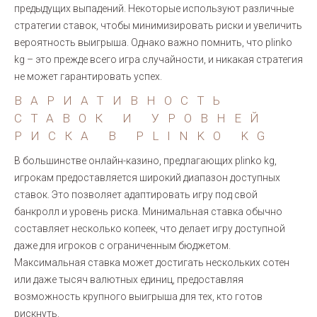
предыдущих выпадений. Некоторые используют различные
стратегии ставок, чтобы минимизировать риски и увеличить
вероятность выигрыша. Однако важно помнить, что plinko
kg – это прежде всего игра случайности, и никакая стратегия
не может гарантировать успех.
ВАРИАТИВНОСТЬ
СТАВОК И УРОВНЕЙ
РИСКА В PLINKO KG
В большинстве онлайн-казино, предлагающих plinko kg,
игрокам предоставляется широкий диапазон доступных
ставок. Это позволяет адаптировать игру под свой
банкролл и уровень риска. Минимальная ставка обычно
составляет несколько копеек, что делает игру доступной
даже для игроков с ограниченным бюджетом.
Максимальная ставка может достигать нескольких сотен
или даже тысяч валютных единиц, предоставляя
возможность крупного выигрыша для тех, кто готов
рискнуть.