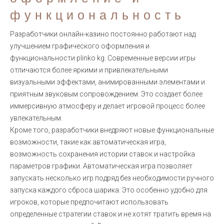
функциональность
Разработчики онлайн-казино постоянно работают над
улучшением графического оформления и
функциональности plinko kg. Современные версии игры
отличаются более яркими и привлекательными
визуальными эффектами, анимированными элементами и
приятным звуковым сопровождением. Это создает более
иммерсивную атмосферу и делает игровой процесс более
увлекательным.
Кроме того, разработчики внедряют новые функциональные
возможности, такие как автоматическая игра,
возможность сохранения истории ставок и настройка
параметров графики. Автоматическая игра позволяет
запускать несколько игр подряд без необходимости ручного
запуска каждого сброса шарика. Это особенно удобно для
игроков, которые предпочитают использовать
определенные стратегии ставок и не хотят тратить время на