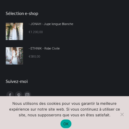
Sélection e-shop
- JONAH - Jupe longue Blanche
€
1.200,00
- ETHNIK - Robe Civile
€
580,00
Suivez-moi
Trouvez nous sur :
Facebook
Pinterest
Instagram
Nous utilisons des cookies pour vous garantir la meilleure
page
page
page
expérience sur notre site web. Si vous continuez à utiliser ce
opens
opens
opens
site, nous supposerons que vous en êtes satisfait.
in
in
in
Mentions légales
OK
new
new
new