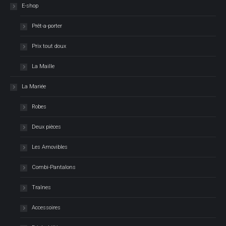
E-shop
Prêt-a-porter
Prix tout doux
La Maille
La Mariée
Robes
Deux pièces
Les Amovibles
Combi-Pantalons
Traînes
Accessoires