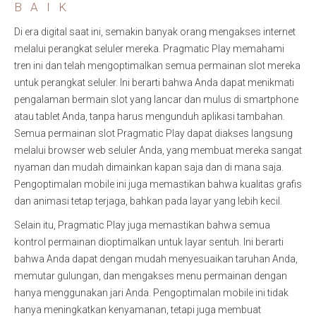
BAIK
Di era digital saat ini, semakin banyak orang mengakses internet
melalui perangkat seluler mereka. Pragmatic Play memahami
tren ini dan telah mengoptimalkan semua permainan slot mereka
untuk perangkat seluler. Ini berarti bahwa Anda dapat menikmati
pengalaman bermain slot yang lancar dan mulus di smartphone
atau tablet Anda, tanpa harus mengunduh aplikasi tambahan.
Semua permainan slot Pragmatic Play dapat diakses langsung
melalui browser web seluler Anda, yang membuat mereka sangat
nyaman dan mudah dimainkan kapan saja dan di mana saja.
Pengoptimalan mobile ini juga memastikan bahwa kualitas grafis
dan animasi tetap terjaga, bahkan pada layar yang lebih kecil.
Selain itu, Pragmatic Play juga memastikan bahwa semua
kontrol permainan dioptimalkan untuk layar sentuh. Ini berarti
bahwa Anda dapat dengan mudah menyesuaikan taruhan Anda,
memutar gulungan, dan mengakses menu permainan dengan
hanya menggunakan jari Anda. Pengoptimalan mobile ini tidak
hanya meningkatkan kenyamanan, tetapi juga membuat