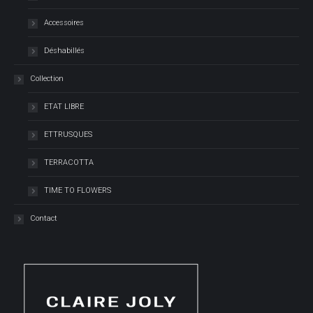
Accessoires
Déshabillés
Collection
ETAT LIBRE
ETTRUSQUES
TERRACOTTA
TIME TO FLOWERS
Contact