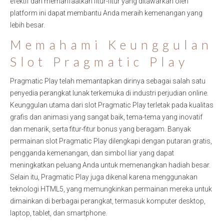
efektif dan memanfaatkan fitur-fitur yang ditawarkan oleh
platform ini dapat membantu Anda meraih kemenangan yang
lebih besar.
Memahami Keunggulan
Slot Pragmatic Play
Pragmatic Play telah memantapkan dirinya sebagai salah satu
penyedia perangkat lunak terkemuka di industri perjudian online.
Keunggulan utama dari slot Pragmatic Play terletak pada kualitas
grafis dan animasi yang sangat baik, tema-tema yang inovatif
dan menarik, serta fitur-fitur bonus yang beragam. Banyak
permainan slot Pragmatic Play dilengkapi dengan putaran gratis,
pengganda kemenangan, dan simbol liar yang dapat
meningkatkan peluang Anda untuk memenangkan hadiah besar.
Selain itu, Pragmatic Play juga dikenal karena menggunakan
teknologi HTML5, yang memungkinkan permainan mereka untuk
dimainkan di berbagai perangkat, termasuk komputer desktop,
laptop, tablet, dan smartphone.