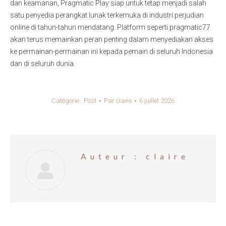
dan keamanan, Pragmatic Play siap untuk tetap menjadi salah
satu penyedia perangkat lunak terkemuka di industri perjudian
online di tahun-tahun mendatang. Platform seperti pragmatic77
akan terus memainkan peran penting dalam menyediakan akses
ke permainan-permainan ini kepada pemain di seluruh Indonesia
dan di seluruh dunia.
Catégorie :
Post
Par
claire
6 juillet 2026
Auteur :
claire