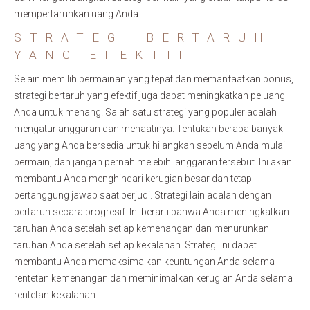
mempertaruhkan uang Anda.
STRATEGI BERTARUH
YANG EFEKTIF
Selain memilih permainan yang tepat dan memanfaatkan bonus,
strategi bertaruh yang efektif juga dapat meningkatkan peluang
Anda untuk menang. Salah satu strategi yang populer adalah
mengatur anggaran dan menaatinya. Tentukan berapa banyak
uang yang Anda bersedia untuk hilangkan sebelum Anda mulai
bermain, dan jangan pernah melebihi anggaran tersebut. Ini akan
membantu Anda menghindari kerugian besar dan tetap
bertanggung jawab saat berjudi. Strategi lain adalah dengan
bertaruh secara progresif. Ini berarti bahwa Anda meningkatkan
taruhan Anda setelah setiap kemenangan dan menurunkan
taruhan Anda setelah setiap kekalahan. Strategi ini dapat
membantu Anda memaksimalkan keuntungan Anda selama
rentetan kemenangan dan meminimalkan kerugian Anda selama
rentetan kekalahan.