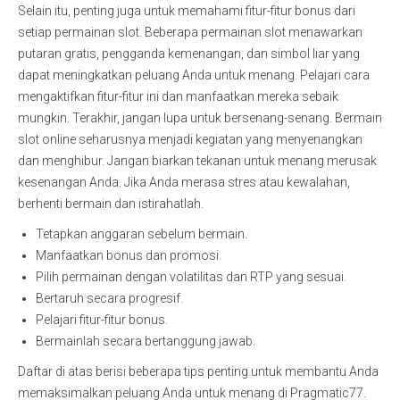
Selain itu, penting juga untuk memahami fitur-fitur bonus dari
setiap permainan slot. Beberapa permainan slot menawarkan
putaran gratis, pengganda kemenangan, dan simbol liar yang
dapat meningkatkan peluang Anda untuk menang. Pelajari cara
mengaktifkan fitur-fitur ini dan manfaatkan mereka sebaik
mungkin. Terakhir, jangan lupa untuk bersenang-senang. Bermain
slot online seharusnya menjadi kegiatan yang menyenangkan
dan menghibur. Jangan biarkan tekanan untuk menang merusak
kesenangan Anda. Jika Anda merasa stres atau kewalahan,
berhenti bermain dan istirahatlah.
Tetapkan anggaran sebelum bermain.
Manfaatkan bonus dan promosi.
Pilih permainan dengan volatilitas dan RTP yang sesuai.
Bertaruh secara progresif.
Pelajari fitur-fitur bonus.
Bermainlah secara bertanggung jawab.
Daftar di atas berisi beberapa tips penting untuk membantu Anda
memaksimalkan peluang Anda untuk menang di Pragmatic77.