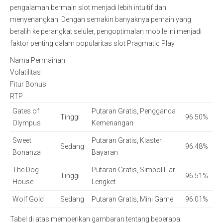
pengalaman bermain slot menjadi lebih intuitif dan
menyenangkan. Dengan semakin banyaknya pemain yang
beralih ke perangkat seluler, pengoptimalan mobile ini menjadi
faktor penting dalam popularitas slot Pragmatic Play.
Nama Permainan
Volatilitas
Fitur Bonus
RTP
Gates of
Putaran Gratis, Pengganda
Tinggi
96.50%
Olympus
Kemenangan
Sweet
Putaran Gratis, Klaster
Sedang
96.48%
Bonanza
Bayaran
The Dog
Putaran Gratis, Simbol Liar
Tinggi
96.51%
House
Lengket
Wolf Gold
Sedang
Putaran Gratis, Mini Game
96.01%
Tabel di atas memberikan gambaran tentang beberapa