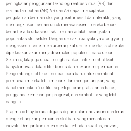
peningkatan penggunaan teknologi realitas virtual (VR) dan
realitas tambahan (AR). VR dan AR dapat menciptakan
pengalaman bermain slot yang lebih imersif dan interaktif, yang
memungkinkan pemain untuk merasa seperti mereka benar-
benar berada di kasino fisik. Tren lain adalah peningkatan
popularitas slot seluler. Dengan semakin banyaknya orang yang
mengakses internet melalui perangkat seluler mereka, slot seluler
diperkirakan akan menjadi semakin populer di masa depan.
Selain itu, kita juga dapat mengharapkan untuk melihat lebih
banyak inovasi dalam fitur bonus dan mekanisme permainan.
Pengembang slot terus mencari cara baru untuk membuat
permainan mereka lebih menarik dan menguntungkan, yang
dapat mencakup fitur-fitur seperti putaran gratis tanpa batas,
pengganda kemenangan progresif, dan simbol liar yang lebih
canggih.
Pragmatic Play berada di garis depan dalam inovasi ini dan terus
mengembangkan permainan slot baru yang menarik dan
inovatif. Dengan komitmen mereka terhadap kualitas, inovasi,