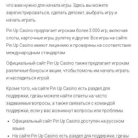
что вам нужно для начала игры. Здесь вы можете
зарегистрироваться, сделать депозит, выбрать игру и
начать играть.
Pin Up Casino предлагает игрокам более 3 000 игр, включая
слоты, карточные игры, рулетку и другие. Все игры на сайте
Pin Up Casino имеют лицензию и проверены на соответствие
международным стандартам.
Официальный сайт Pin Up Casino также предлагает игрокам
различные бонусы и акции, чтобы помочь им начать играть
и насладиться игрой.
Кроме того, на сайте Pin Up Casino есть раздел для
поддержки, где вы можете найти ответы на часто
задаваемые вопросы, а также связаться с командой
поддержки, если у вас возникнут вопросы или проблемы.
Официальный сайт Pin Up Casino доступен на русском
языке.
На сайте Pin Up Casino есть раздел для поддержки, где вы