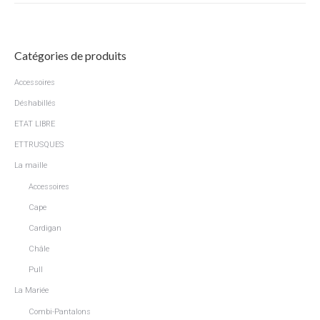
Catégories de produits
Accessoires
Déshabillés
ETAT LIBRE
ETTRUSQUES
La maille
Accessoires
Cape
Cardigan
Châle
Pull
La Mariée
Combi-Pantalons