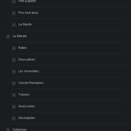
Prêt-a-porter
Prix tout doux
La Maille
La Mariée
Robes
Deux pièces
Les Amovibles
Combi-Pantalons
Traînes
Accessoires
Déshabillés
Collection