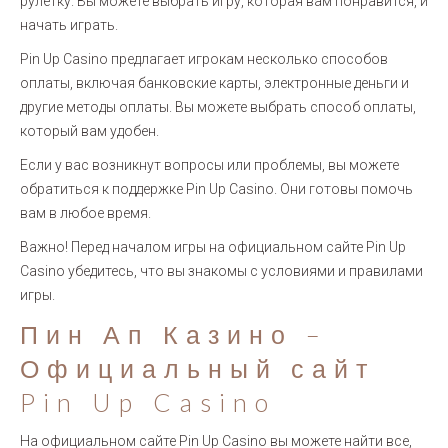
рулетку. Вы можете выбрать игру, которая вам понравится, и
начать играть.
Pin Up Casino предлагает игрокам несколько способов
оплаты, включая банковские карты, электронные деньги и
другие методы оплаты. Вы можете выбрать способ оплаты,
который вам удобен.
Если у вас возникнут вопросы или проблемы, вы можете
обратиться к поддержке Pin Up Casino. Они готовы помочь
вам в любое время.
Важно! Перед началом игры на официальном сайте Pin Up
Casino убедитесь, что вы знакомы с условиями и правилами
игры.
Пин Ап Казино –
Официальный сайт
Pin Up Casino
На официальном сайте Pin Up Casino вы можете найти все,