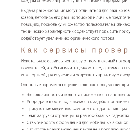
каждом свежем запросе с учётом свежих информации.
Выдача ранжирования могут отличаться для разных юз
юзера, летопись его ранних поисков и личные предпоч
позициях, поскольку множество пользователей кликаю
технических характеристик содействует повысить прису
содействует увеличению органического потока.
Как сервисы провер
Искательные сервисы используют комплексный подход 
показателей, чтобы выявить ценность содержимого для
комфортной для изучения и содержать правдивую свед
Основные параметры оценки включают следующие крит
Эксклюзивность и полнота письменного наполнени
Упорядоченность содержимого с задействованием 
Присутствие медийных компонентов, дополняющих т
Темп загрузки страницы на разнообразных гаджетах
Отзывчивость оформления для мобильных экранов
Отсутствие раздражающей рекламы и появляющихс