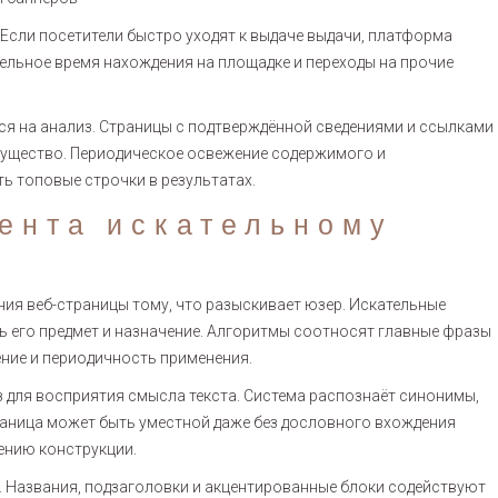
 Если посетители быстро уходят к выдаче выдачи, платформа
тельное время нахождения на площадке и переходы на прочие
ся на анализ. Страницы с подтверждённой сведениями и ссылками
ущество. Периодическое освежение содержимого и
ь топовые строчки в результатах.
ента искательному
ия веб-страницы тому, что разыскивает юзер. Искательные
ь его предмет и назначение. Алгоритмы соотносят главные фразы
ение и периодичность применения.
 для восприятия смысла текста. Система распознаёт синонимы,
раница может быть уместной даже без дословного вхождения
ению конструкции.
. Названия, подзаголовки и акцентированные блоки содействуют