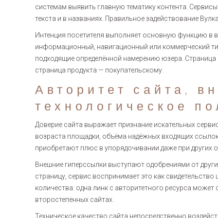
системам выявить главную тематику контента. Сервис
текста и в названиях. Правильное задействование Вул
Интенция посетителя выполняет основную функцию в в
информационный, навигационный или коммерческий тип
подходящие определённой намерению юзера. Страница с
страница продукта — покупательскому.
Авторитет сайта, в
технологическое п
Доверие сайта выражает признание искательных сервис
возраста площадки, объёма надёжных входящих ссылок 
приобретают плюс в упорядочивании даже при других 
Внешние гиперссылки выступают одобрениями от других
страницу, сервис воспринимает это как свидетельство
количества: одна линк с авторитетного ресурса может 
второстепенных сайтах.
Техническое качество сайта непосредственно воздейст