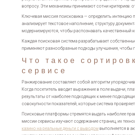
вопросу. Эти механизмы принимают сотни критериев: от
Ключевая миссия поисковика — определить интенцию 
анализирует текстовое наполнение, структуру докумен
модернизируются, чтобы распознавать качественный к
Каждая поисковая система разрабатывает собственные
применяют разнообразные подходы улучшения, чтобы п
Что такое сортиров
сервисе
Ранжирование составляет собой алгоритм упорядочива
Когда посетитель вводит выражение в поле выдачи, пл
результаты от наиболее подходящих к менее подходящи
совокупности показателей, которые система проверяе
Поисковые платформы стремятся выдать наиболее прав
миссии сервисы изучают содержание страниц, их техно
казино на реальные деньги с выводом
выполняется в а