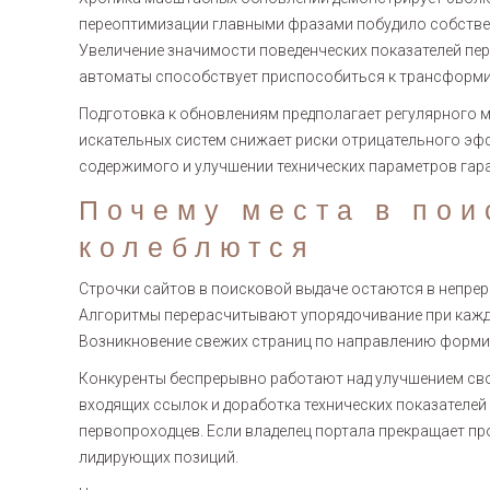
переоптимизации главными фразами побудило собстве
Увеличение значимости поведенческих показателей пе
автоматы способствует приспособиться к трансформ
Подготовка к обновлениям предполагает регулярного
искательных систем снижает риски отрицательного э
содержимого и улучшении технических параметров гара
Почему места в пои
колеблются
Строчки сайтов в поисковой выдаче остаются в непре
Алгоритмы перерасчитывают упорядочивание при каждо
Возникновение свежих страниц по направлению формир
Конкуренты беспрерывно работают над улучшением свои
входящих ссылок и доработка технических показателе
первопроходцев. Если владелец портала прекращает пр
лидирующих позиций.