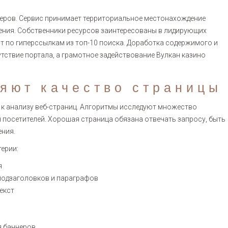
еров. Сервис принимает территориальное местонахождение
тения. Собственники ресурсов заинтересованы в лидирующих
т по гиперссылкам из топ-10 поиска. Доработка содержимого и
тствие портала, а грамотное задействование Вулкан казино
яют качество страницы
к анализу веб-страниц. Алгоритмы исследуют множество
 посетителей. Хорошая страница обязана отвечать запросу, быть
ения.
ерии:
я
подзаголовков и параграфов
екст
я баннеров