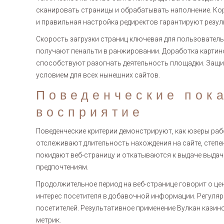
сканировать страницы и обрабатывать наполнение. Корр
и правильная настройка редиректов гарантируют резул
Скорость загрузки страниц ключевая для пользователь
получают пенальти в ранжировании. Доработка картин
способствуют разогнать деятельность площадки. Защ
условием для всех нынешних сайтов.
Поведенческие пока
восприятие
Поведенческие критерии демонстрируют, как юзеры ра
отслеживают длительность нахождения на сайте, степе
покидают веб-страницу и откатываются к выдаче выдач
предпочтениям.
Продолжительное период на веб-странице говорит о це
интерес посетителя в добавочной информации. Регуля
посетителей. Результативное применение Вулкан кази
метрик.