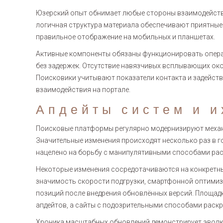
Юзерский опыт обнимает любые стороны взаимодействия
логичная структура материала обеспечивают приятные 
правильное отображение на мобильных и планшетах.
Активные компоненты обязаны функционировать операт
без задержек. Отсутствие навязчивых всплывающих ок
Поисковики учитывают показатели контакта и задейств
взаимодействия на портале.
Апдейты систем и и
Поисковые платформы регулярно модернизируют механ
Значительные изменения происходят несколько раз в го
нацелено на борьбу с манипулятивными способами раск
Некоторые изменения сосредотачиваются на конкретны
значимость скорости подгрузки, смартфонной оптимиз
позиций после внедрения обновлённых версий. Площад
апдейтов, а сайты с подозрительными способами раскр
Хроника масштабных обновлений демонстрирует эволю