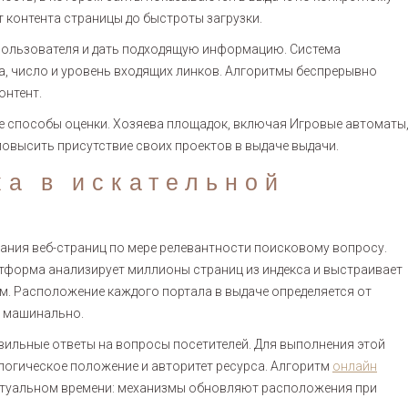
 контента страницы до быстроты загрузки.
пользователя и дать подходящую информацию. Система
та, число и уровень входящих линков. Алгоритмы беспрерывно
онтент.
 способы оценки. Хозяева площадок, включая Игровые автоматы
овысить присутствие своих проектов в выдаче выдачи.
ка в искательной
ния веб-страниц по мере релевантности поисковому вопросу.
атформа анализирует миллионы страниц из индекса и выстраивает
м. Расположение каждого портала в выдаче определяется от
т машинально.
ильные ответы на вопросы посетителей. Для выполнения этой
логическое положение и авторитет ресурса. Алгоритм
онлайн
ктуальном времени: механизмы обновляют расположения при