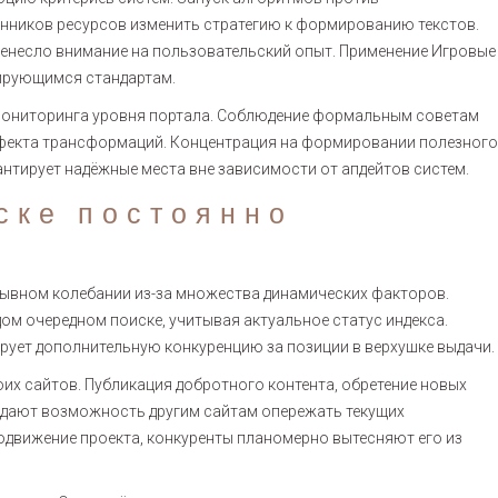
нников ресурсов изменить стратегию к формированию текстов.
ренесло внимание на пользовательский опыт. Применение Игровые
ирующимся стандартам.
 мониторинга уровня портала. Соблюдение формальным советам
ффекта трансформаций. Концентрация на формировании полезного
нтирует надёжные места вне зависимости от апдейтов систем.
ске постоянно
рывном колебании из-за множества динамических факторов.
м очередном поиске, учитывая актуальное статус индекса.
ует дополнительную конкуренцию за позиции в верхушке выдачи.
х сайтов. Публикация добротного контента, обретение новых
й дают возможность другим сайтам опережать текущих
одвижение проекта, конкуренты планомерно вытесняют его из