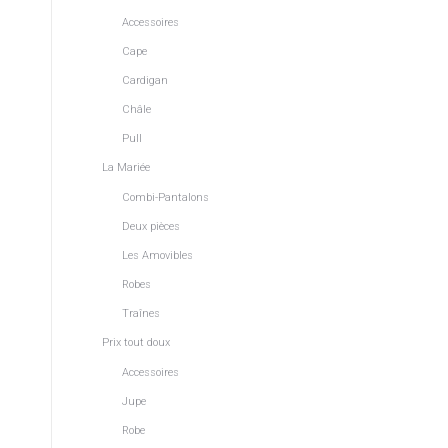
Accessoires
Cape
Cardigan
Châle
,
Pull
La Mariée
Combi-Pantalons
Deux pièces
Les Amovibles
Robes
Traînes
Prix tout doux
Accessoires
Jupe
Robe