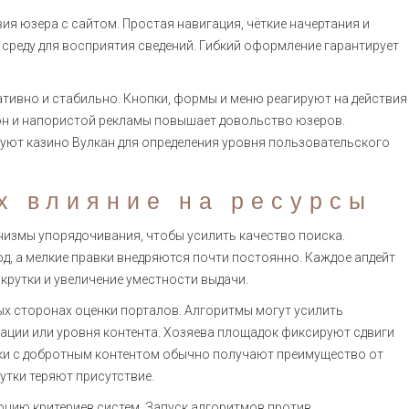
 юзера с сайтом. Простая навигация, чёткие начертания и
среду для восприятия сведений. Гибкий оформление гарантирует
ивно и стабильно. Кнопки, формы и меню реагируют на действия
он и напористой рекламы повышает довольство юзеров.
уют казино Вулкан для определения уровня пользовательского
х влияние на ресурсы
измы упорядочивания, чтобы усилить качество поиска.
д, а мелкие правки внедряются почти постоянно. Каждое апдейт
рутки и увеличение уместности выдачи.
х сторонах оценки порталов. Алгоритмы могут усилить
ации или уровня контента. Хозяева площадок фиксируют сдвиги
ки с добротным контентом обычно получают преимущество от
утки теряют присутствие.
цию критериев систем. Запуск алгоритмов против