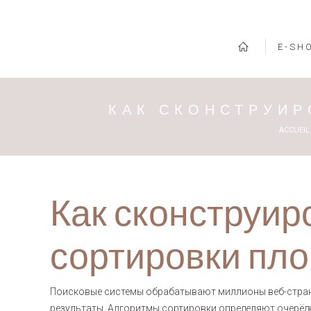
E-SH
КАК СКОНСТРУИ
Vous ête
ACCUEIL
Как сконструи
сортировки пл
Поисковые системы обрабатывают миллионы веб-стран
результаты. Алгоритмы сортировки определяют очерёд