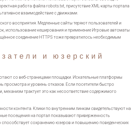
ектная работа файла robots.txt, присутствие XML-карты портала
ьтативное взаимодействие с движками.
ского восприятия. Медленные сайты теряют пользователей и
ок, использование кеширования и применение Игровые автоматы
ищённое соединение HTTPS тоже превратилось необходимым
затели и юзерский
ботают со веб-страницами площадки. Искательные платформы
нь просмотра и уровень отказов. Если посетители быстро
и, механизм трактует это как несоответствие содержимого
нности контента. Клики по внутренним линкам свидетельствуют на
рные посещения на портал показывают приверженность
но способствует сохранению юзеров и повышению поведенческих