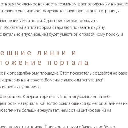
ы отводят усиленное важность терминам, расположенным в начале
кан казино увеличивает содержательную ориентацию страницы.
ыявлении уместности. Один поиск может обладать
. Искательная платформа старается показать выдачу,
 детальной публикацией будет уместной справочному поиску, а
нешние линки и
оложение портала
ов к определённому площадке. Этот показатель создаётся на базе
и доверия в интернете. Домены с высоким репутацией
одинаковых условиях.
 порталов. Когда авторитетный портал указывает на веб-
 ценности материала. Качество ссылающихся доменов значимее их
обеспечить больший результат, чем сотни цитирований на
вует на места в поиске. Поисковые пауки обязаны свободно