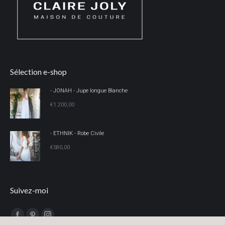
Sélection e-shop
- JONAH - Jupe longue Blanche
€
1.200,00
- ETHNIK - Robe Civile
€
580,00
Suivez-moi
Trouvez nous sur :
Facebook
Pinterest
Instagram