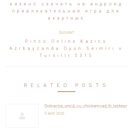
казино скачать на андроид
Article
привлекательная игра для
précédent
азартных
:
SUIVANT
Pinco Online Kazino
Article
Azrbaycanda Oyun Seimlri v
suivant
Turnirlr.5315
:
RELATED POSTS
Distracția_unică_cu_chickenroad_îți_testează_
5 août 2026