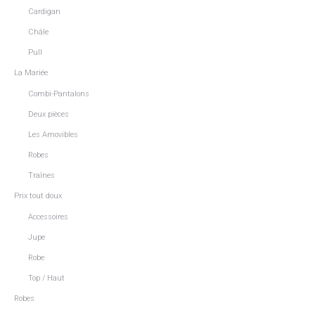
Cardigan
Châle
Pull
La Mariée
Combi-Pantalons
Deux pièces
Les Amovibles
Robes
Traînes
Prix tout doux
Accessoires
Jupe
Robe
Top / Haut
Robes