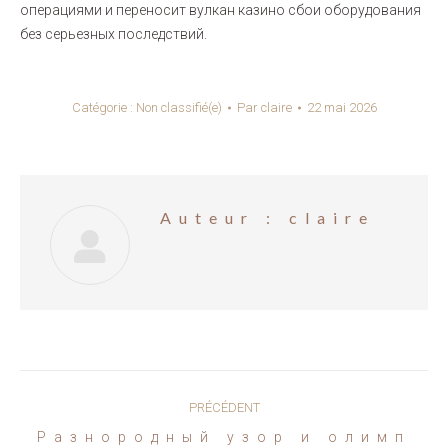
операциями и переносит вулкан казино сбои оборудования
без серьезных последствий.
Catégorie :
Non classifié(e)
Par
claire
22 mai 2026
Auteur :
claire
Navigation
PRÉCÉDENT
article
Разнородный узор и олимп