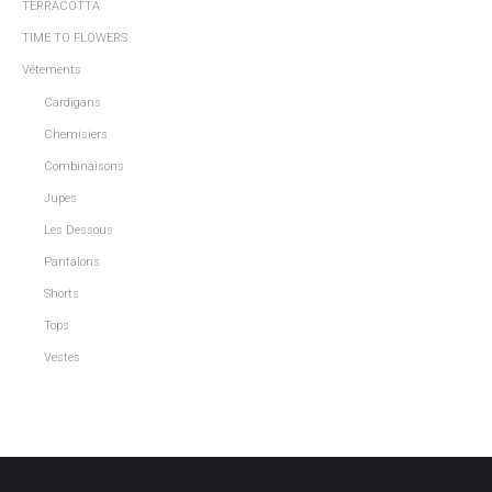
TERRACOTTA
TIME TO FLOWERS
Vêtements
Cardigans
Chemisiers
Combinaisons
Jupes
Les Dessous
Pantalons
Shorts
Tops
Vestes