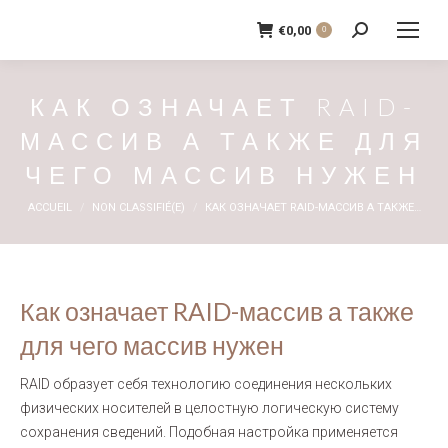
€
0,00
0
Recherche
:
КАК ОЗНАЧАЕТ RAID-
МАССИВ А ТАКЖЕ ДЛЯ
ЧЕГО МАССИВ НУЖЕН
Vous êtes ici :
ACCUEIL
NON CLASSIFIÉ(E)
КАК ОЗНАЧАЕТ RAID-МАССИВ А ТАКЖЕ…
Как означает RAID-массив а также
для чего массив нужен
RAID образует себя технологию соединения нескольких
физических носителей в целостную логическую систему
сохранения сведений. Подобная настройка применяется