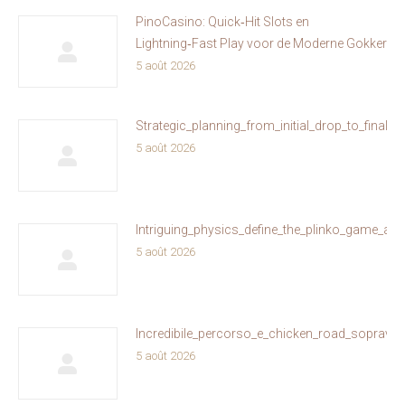
PinoCasino: Quick‑Hit Slots en
Lightning‑Fast Play voor de Moderne Gokker
5 août 2026
Strategic_planning_from_initial_drop_to_fina
5 août 2026
Intriguing_physics_define_the_plinko_game_and
5 août 2026
Incredibile_percorso_e_chicken_road_sopravviv
5 août 2026