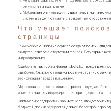
Репутация сайта влияет на тщательность обхода. 
регулярнее и тщательнее.
Мобильная оптимизация превратилась критическим 
системы выделяют сайты с адекватным отображение
Что мешает поиско
страницы
Технические ошибки на сервере создают помехи для дея
свидетельствуют о отсутствии файлов. Регулярные не
индексирования.
Ошибочная настройка файла robots.txt перекрывает пр
ошибочно блокируют индексирование страниц с важным
верификации перед размещением.
Медленная скорость отклика сервера вынуждает ботов
снижают частоту индексирования при задержках открыт
Циклические редиректы и замкнутые ссылки дезориенти
бюджет. Цепочки редиректов длиной более трёх перех