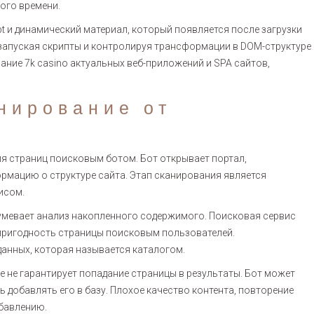
ого времени.
t и динамический материал, который появляется после загрузки
запуская скрипты и контролируя трансформации в DOM-структуре
ание 7k casino актуальных веб-приложений и SPA сайтов,
нирование от
я страниц поисковым ботом. Бот открывает портал,
рмацию о структуре сайта. Этап сканирования является
исом.
зумевает анализ накопленного содержимого. Поисковая сервис
т пригодность страницы поисковым пользователей.
анных, которая называется каталогом.
е не гарантирует попадание страницы в результаты. Бот может
 добавлять его в базу. Плохое качество контента, повторение
бавлению.