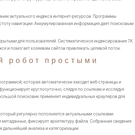
ании актуального индекса интернет-ресурсов. Программы
ростоту навигации. Аккумулированная информация дает поисковым
крытыми для пользователей. Систематическое индексирование 7К
се и помогает хозяевам сайтов привлекать целевой поток.
й робот простыми
ограммой, которая автоматически заходит веб-страницы и
функционирует круглосуточно, следуя по ссылкам и исследуя
 большой поисковик применяет индивидуальных краулеров для
 который регулярно пополняется актуальными ссылками.
и метаданные, фиксирует архитектуру файла. Собранная сведения
я дальнейшей анализа и категоризации.