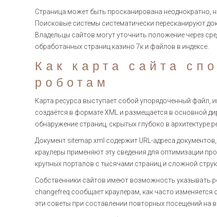
Страница может быть просканирована неоднократно, н
Поисковые системы систематически пересканируют док
Владельцы сайтов могут уточнить положение через ср
обработанных страниц казино 7к и файлов в индексе.
Как карта сайта сп
роботам
Карта ресурса выступает собой упорядоченный файл, и
создаётся в формате XML и размещается в основной ди
обнаружение страниц, скрытых глубоко в архитектуре р
Документ sitemap.xml содержит URL-адреса документов
краулеры применяют эту сведения для оптимизации пр
крупных порталов с тысячами страниц и сложной струк
Собственники сайтов имеют возможность указывать ре
changefreq сообщает краулерам, как часто изменяется
эти советы при составлении повторных посещений на в