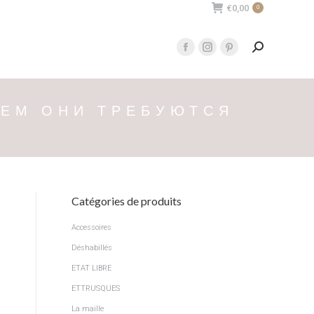
€
0,00
0
Recherche
Facebook
Instagram
Pinterest
:
page
page
page
opens
opens
opens
ЧЕМ ОНИ ТРЕБУЮТСЯ
in
in
in
new
new
new
window
window
window
Catégories de produits
Accessoires
Déshabillés
ETAT LIBRE
ETTRUSQUES
La maille