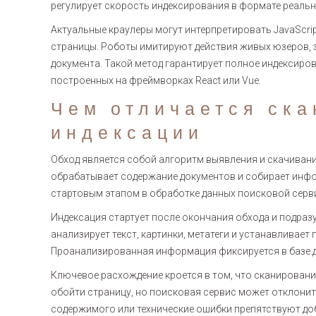
регулирует скорость индексирования в формате реальн
Актуальные краулеры могут интерпретировать JavaScrip
страницы. Роботы имитируют действия живых юзеров, 
документа. Такой метод гарантирует полное индексиров
построенных на фреймворках React или Vue.
Чем отличается ска
индексации
Обход является собой алгоритм выявления и скачивани
обрабатывает содержание документов и собирает инфо
стартовым этапом в обработке данных поисковой серв
Индексация стартует после окончания обхода и подра
анализирует текст, картинки, метатеги и устанавливае
Проанализированная информация фиксируется в базе д
Ключевое расхождение кроется в том, что сканировани
обойти страницу, но поисковая сервис может отклонить
содержимого или технические ошибки препятствуют до