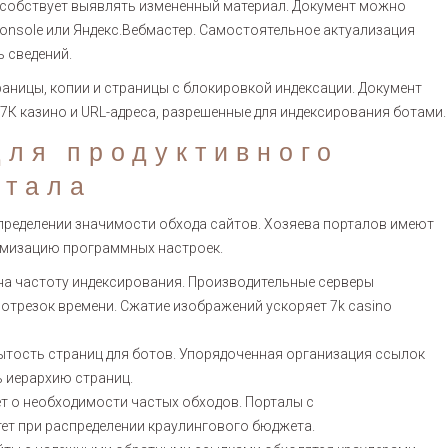
пособствует выявлять измененный материал. Документ можно
Console или Яндекс.Вебмастер. Самостоятельное актуализация
 сведений.
аницы, копии и страницы с блокировкой индексации. Документ
К казино и URL-адреса, разрешенные для индексирования ботами.
для продуктивного
ртала
ределении значимости обхода сайтов. Хозяева порталов имеют
имизацию программных настроек.
на частоту индексирования. Производительные серверы
трезок времени. Сжатие изображений ускоряет 7k casino
ытость страниц для ботов. Упорядоченная организация ссылок
 иерархию страниц.
т о необходимости частых обходов. Порталы с
т при распределении краулингового бюджета.