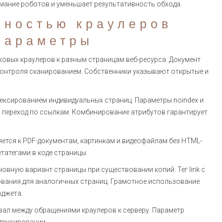
мание роботов и уменьшает результативность обхода.
вностью краулеров
параметры
сковых краулеров к разным страницам веб-ресурса. Документ
 контроля сканированием. Собственники указывают открытые и
дексированием индивидуальных страниц. Параметры noindex и
и переход по ссылкам. Комбинирование атрибутов гарантирует
яется к PDF-документам, картинкам и видеофайлам без HTML-
татегами в коде страницы.
вную вариант страницы при существовании копий. Тег link с
рования для аналогичных страниц. Грамотное использование
юджета.
ервал между обращениями краулеров к серверу. Параметр