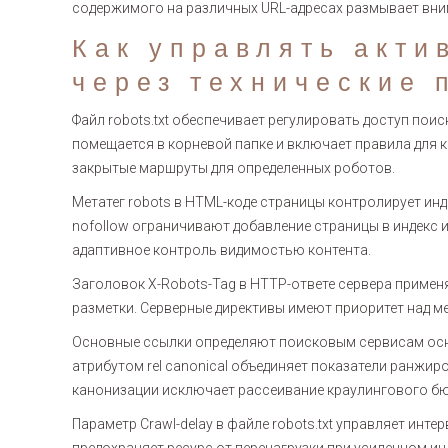
содержимого на различных URL-адресах размывает вни
Как управлять акти
через технические 
Файл robots.txt обеспечивает регулировать доступ пои
помещается в корневой папке и включает правила для
закрытые маршруты для определенных роботов.
Метатег robots в HTML-коде страницы контролирует ин
nofollow ограничивают добавление страницы в индекс 
адаптивное контроль видимостью контента.
Заголовок X-Robots-Tag в HTTP-ответе сервера примен
разметки. Серверные директивы имеют приоритет над ме
Основные ссылки определяют поисковым сервисам осно
атрибутом rel canonical объединяет показатели ранжи
канонизации исключает рассеивание краулингового б
Параметр Crawl-delay в файле robots.txt управляет инт