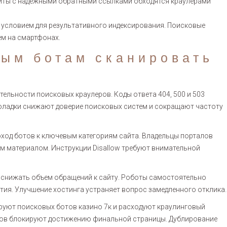
Сайты с надежными обратными ссылками обходятся краулерами
условием для результативного индексирования. Поисковые
м на смартфонах.
вым ботам сканировать
тельности поисковых краулеров. Коды ответа 404, 500 и 503
поладки снижают доверие поисковых систем и сокращают частоту
оход ботов к ключевым категориям сайта. Владельцы порталов
 материалом. Инструкции Disallow требуют внимательной
 снижать объем обращений к сайту. Роботы самостоятельно
ия. Улучшение хостинга устраняет вопрос замедленного отклика.
руют поисковых ботов казино 7к и расходуют краулинговый
одов блокируют достижению финальной страницы. Дублирование