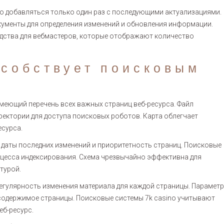
о добавляться только один раз с последующими актуализациями.
ументы для определения изменений и обновления информации.
едства для вебмастеров, которые отображают количество
особствует поисковым
меющий перечень всех важных страниц веб-ресурса. Файл
ректории для доступа поисковых роботов. Карта облегчает
есурса.
, даты последних изменений и приоритетность страниц. Поисковые
оцесса индексирования. Схема чрезвычайно эффективна для
турой.
гулярность изменения материала для каждой страницы. Параметр
 содержимое страницы. Поисковые системы 7k casino учитывают
еб-ресурс.