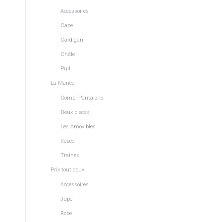
Accessoires
Cape
Cardigan
Châle
Pull
La Mariée
Combi-Pantalons
Deux pièces
Les Amovibles
Robes
Traînes
Prix tout doux
Accessoires
Jupe
Robe