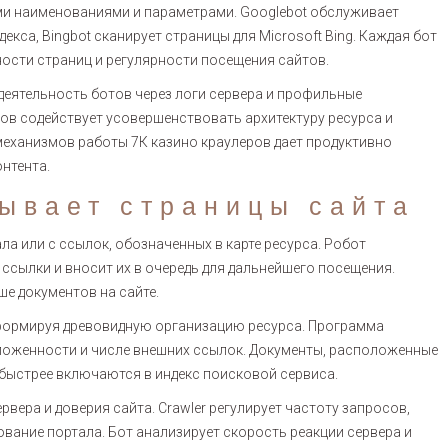
ми наименованиями и параметрами. Googlebot обслуживает
екса, Bingbot сканирует страницы для Microsoft Bing. Каждая бот
ости страниц и регулярности посещения сайтов.
деятельность ботов через логи сервера и профильные
ов содействует усовершенствовать архитектуру ресурса и
механизмов работы 7К казино краулеров дает продуктивно
нтента.
тывает страницы сайта
ла или с ссылок, обозначенных в карте ресурса. Робот
сылки и вносит их в очередь для дальнейшего посещения.
е документов на сайте.
 формируя древовидную организацию ресурса. Программа
вложенности и числе внешних ссылок. Документы, расположенные
 быстрее включаются в индекс поисковой сервиса.
вера и доверия сайта. Crawler регулирует частоту запросов,
вание портала. Бот анализирует скорость реакции сервера и