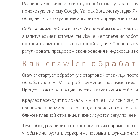
Различные сервисы задействуют роботов с уникальны
поисковую систему Google, Yandex Bot действует для Янд
обладает индивидуальные алгоритмы определения важн
Собственники сайтов казино 7к способны мониторить 
аналитические инструменты. Изучение поведения робот
повысить заметность в поисковой выдаче. Осознание 
регулировать процессом сканирования и индексации ко
Как crawler обраба
Crawler стартует обработку с стартовой страницы порта
обрабатывает HTML-код, обнаруживает все имеющиеся с
Процесс повторяется циклически, захватывая всё больш
Краулер переходит по локальным и внешним ссылкам,
принимает значимость страниц, опираясь на степени 
ближе к главной странице, индексируются регулярнее и
Темп обхода зависит от технологических параметров сер
чтобы не нагружать сервер и не прерывать функциониро