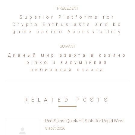
Navigation
PRÉCÉDENT
article
Superior Platforms for
Article
Crypto Enthusiasts and bc
précédent
game casino Accessibility
:
SUIVANT
Дивный мир азарта в казино
Article
pinko и задумчивая
suivant
сибирская сказка
:
RELATED POSTS
ReefSpins: Quick‑Hit Slots for Rapid Wins
8 août 2026