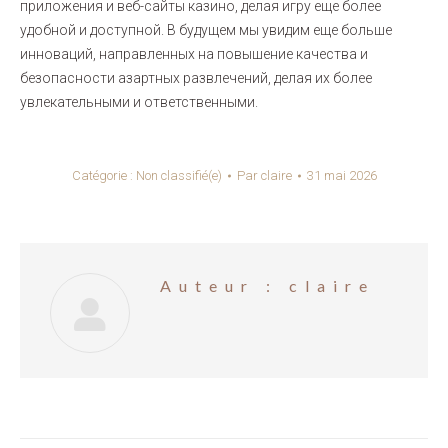
приложения и веб-сайты казино, делая игру еще более
удобной и доступной. В будущем мы увидим еще больше
инноваций, направленных на повышение качества и
безопасности азартных развлечений, делая их более
увлекательными и ответственными.
Catégorie :
Non classifié(e)
Par
claire
31 mai 2026
Auteur :
claire