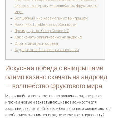
скачать на андроид — волшебство фруктового
мира
Волшебный мир карамельных выигрышей
Механика Tumble и её особенности
Преимущества Olimp Casino KZ
Как скачать олимп казино на андроид
Стратегии игры и советы
Будущее онлайн казино и инновации
Искусная победа с выигрышами
олимп казино скачать на андроид
— волшебство фруктового мира
Мир онлайн-казино постоянно развивается, предлагая
игрокам новые и захватывающие возможности для
азартных развлечений. В этом безграничном океане слотов
особое место занимает игра, переносящая в красочный