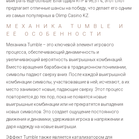
выиграть еще больше. Благодаря RTP в 96,51%, этот слот
предлагает отличные шансы на победу, что делает его одним
из самых популярных в Olimp Casino KZ.
МЕХАНИКА TUMBLE И
ЕЁ ОСОБЕННОСТИ
Механика Tumble – это ключевой элемент игрового
процесса, обеспечивающий динамичность и
увеличивающий вероятность выигрышных комбинаций.
Вместо вращения барабанов в традиционном понимании,
символы падают сверху вниз. После каждой выигрышной
комбинации символы, участвовавшие в ней, исчезают, а их
место занимают новые, падающие сверху. Этот процесс
повторяется до тех пор, пока не появятся новые
выигрышные комбинации или не прекратятся выпадения
новых символов. Это создает ощущение постоянного
движения и динамики, удерживая игрока в напряжении и
даря надежду на новые выигрыши.
Эффект Tumble также является катализатором для