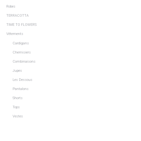
Robes
TERRACOTTA
TIME TO FLOWERS
Vêtements
Cardigans
Chemisiers
Combinaisons
Jupes
Les Dessous
Pantalons
Shorts
Tops
Vestes