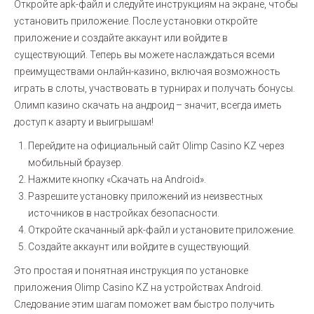
Откройте apk-файл и следуйте инструкциям на экране, чтобы
установить приложение. После установки откройте
приложение и создайте аккаунт или войдите в
существующий. Теперь вы можете наслаждаться всеми
преимуществами онлайн-казино, включая возможность
играть в слоты, участвовать в турнирах и получать бонусы.
Олимп казино скачать на андроид – значит, всегда иметь
доступ к азарту и выигрышам!
Перейдите на официальный сайт Olimp Casino KZ через
мобильный браузер.
Нажмите кнопку «Скачать на Android».
Разрешите установку приложений из неизвестных
источников в настройках безопасности.
Откройте скачанный apk-файл и установите приложение.
Создайте аккаунт или войдите в существующий.
Это простая и понятная инструкция по установке
приложения Olimp Casino KZ на устройствах Android.
Следование этим шагам поможет вам быстро получить