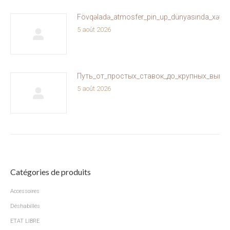
Fövqəladə_atmosfer_pin_up_dünyasında_xəyallar
5 août 2026
Путь_от_простых_ставок_до_крупных_выиг
5 août 2026
Catégories de produits
Accessoires
Déshabillés
ETAT LIBRE