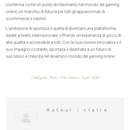
conferma come un punto di riferimento nel mondo del gaming
online, un marchio di fiducia per tutti gli appassionati di
scommesse e casinò.
L’ambizione di sportaza è quella di diventare una piattaforma
leader a livello internazionale, offrendo un’esperienza di gioco di
alta qualità e accessibile a tutti. Con la sua visione innovativa e il
suo impegno costante, sportaza è destinata a un futuro di
successo e crescita nel dinamico mondo del gaming online.
Catégorie :
Post
Par
claire
4 juin 2026
Auteur :
claire