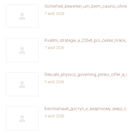
Sicherheit_bewerten_um_beim_casino_ohne_oa
7 août 2026
Kvalitní_strategie_a_22bet_pro_české_hráče_on
7 août 2026
Delicate_physics_governing_plinko_offer_a_un
5 août 2026
Бесплатный_доступ_к_азартному_миру_с_ol
5 août 2026