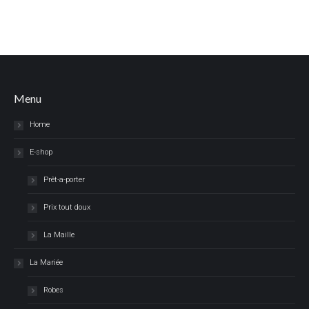
Menu
Home
E-shop
Prêt-a-porter
Prix tout doux
La Maille
La Mariée
Robes