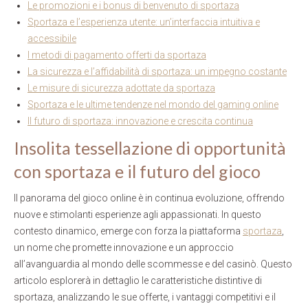
Le promozioni e i bonus di benvenuto di sportaza
Sportaza e l’esperienza utente: un’interfaccia intuitiva e
accessibile
I metodi di pagamento offerti da sportaza
La sicurezza e l’affidabilità di sportaza: un impegno costante
Le misure di sicurezza adottate da sportaza
Sportaza e le ultime tendenze nel mondo del gaming online
Il futuro di sportaza: innovazione e crescita continua
Insolita tessellazione di opportunità
con sportaza e il futuro del gioco
Il panorama del gioco online è in continua evoluzione, offrendo
nuove e stimolanti esperienze agli appassionati. In questo
contesto dinamico, emerge con forza la piattaforma
sportaza
,
un nome che promette innovazione e un approccio
all’avanguardia al mondo delle scommesse e del casinò. Questo
articolo esplorerà in dettaglio le caratteristiche distintive di
sportaza, analizzando le sue offerte, i vantaggi competitivi e il