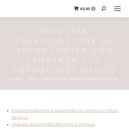
€
0,00
0
Recherche
:
INSOLITA
TESSELLAZIONE DI
OPPORTUNITÀ CON
SPORTAZA E IL
FUTURO DEL GIOCO
Vous êtes ici :
ACCUEIL
POST
INSOLITA TESSELLAZIONE DI OPPORTUNITÀ CON…
Insolita tessellazione di opportunità con sportaza e il futuro
del gioco
Un’analisi approfondita dell’offerta di sportaza