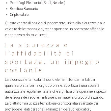
Portafogli Elettronici (Skrill, Neteller)
Bonifico Bancario
Criptovalute
Questa varietà di opzioni di pagamento, unita alla sicurezza e alla
velocità delle transazioni, rende sportaza un operatore affidabile
e apprezzato dai suoi utenti.
La sicurezza e
l’affidabilità di
sportaza: un impegno
costante
La sicurezza e l’affidabilità sono elementi fondamentali per
qualsiasi piattaforma di gioco online. Sportaza è una società
autorizzata e regolamentata, il che significa che opera nel rispetto
delle leggi e dei regolamenti vigenti in materia di gioco d’azzardo.
La piattaforma utilizza tecnologie di crittografia avanzate per
proteggere i dati personali e finanziari dei suoi giocatori,