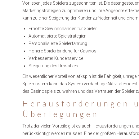
Vorlieben jedes Spielers zugeschnitten ist. Die datengesteuert
Marketingstrategien zu optimieren und ihre Angebote effektive
kann zu einer Steigerung der Kundenzufriedenheit und einem
Erhöhte Gewinnchancen für Spieler
Automatisierte Spielstrategien
Personalisierte Spielerfahrung
Höhere Spielerbindung für Casinos
Verbesserter Kundenservice
Steigerung des Umsatzes
Ein wesentlicher Vorteil von afkspin ist die Fähigkeit, unreg
Spielmustern kann das System verdächtige Aktivitäten identifiz
des Casinospiels zu wahren und das Vertrauen der Spieler zu
Herausforderungen u
Überlegungen
Trotz der vielen Vorteile gibt es auch Herausforderungen 
berücksichtigt werden müssen. Eine der größten Herausforde