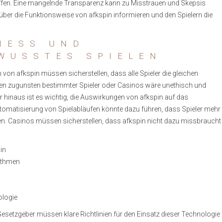
reffen. Eine mangelnde Transparenz kann zu Misstrauen und Skepsis
 über die Funktionsweise von afkspin informieren und den Spielern die
NESS UND
WUSSTES SPIELEN
n von afkspin müssen sicherstellen, dass alle Spieler die gleichen
men zugunsten bestimmter Spieler oder Casinos wäre unethisch und
 hinaus ist es wichtig, die Auswirkungen von afkspin auf das
tomatisierung von Spielabläufen könnte dazu führen, dass Spieler mehr
nnen. Casinos müssen sicherstellen, dass afkspin nicht dazu missbraucht
in
ithmen
ologie
. Gesetzgeber müssen klare Richtlinien für den Einsatz dieser Technologie