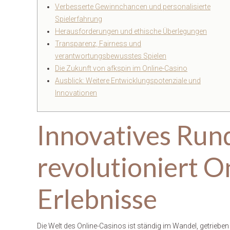
Verbesserte Gewinnchancen und personalisierte
Spielerfahrung
Herausforderungen und ethische Überlegungen
Transparenz, Fairness und
verantwortungsbewusstes Spielen
Die Zukunft von afkspin im Online-Casino
Ausblick: Weitere Entwicklungspotenziale und
Innovationen
Innovatives Run
revolutioniert O
Erlebnisse
Die Welt des Online-Casinos ist ständig im Wandel, getrieb