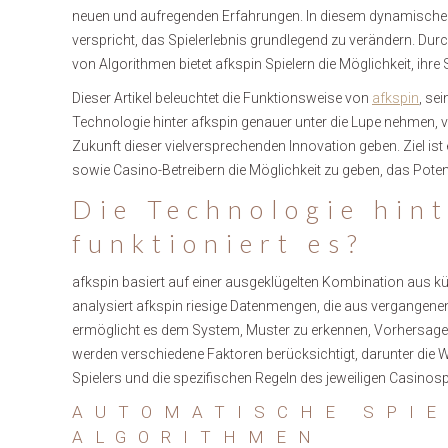
neuen und aufregenden Erfahrungen. In diesem dynamische
verspricht, das Spielerlebnis grundlegend zu verändern. Durc
von Algorithmen bietet afkspin Spielern die Möglichkeit, ih
Dieser Artikel beleuchtet die Funktionsweise von
afkspin
, se
Technologie hinter afkspin genauer unter die Lupe nehmen,
Zukunft dieser vielversprechenden Innovation geben. Ziel ist
sowie Casino-Betreibern die Möglichkeit zu geben, das Pote
Die Technologie hint
funktioniert es?
afkspin basiert auf einer ausgeklügelten Kombination aus kün
analysiert afkspin riesige Datenmengen, die aus vergangene
ermöglicht es dem System, Muster zu erkennen, Vorhersagen 
werden verschiedene Faktoren berücksichtigt, darunter die Wa
Spielers und die spezifischen Regeln des jeweiligen Casinosp
AUTOMATISCHE SPIE
ALGORITHMEN