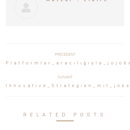
Navigation
PRÉCÉDENT
article
Article
Platformlar_aracılığıyla_jojob
précédent
:
SUIVANT
Article
Innovative_Strategien_mit_jok
suivant
:
RELATED POSTS