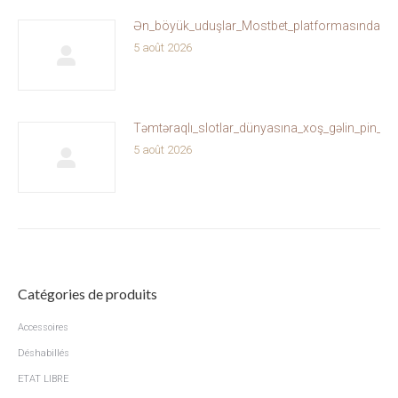
Ən_böyük_uduşlar_Mostbet_platformasında_sizi
5 août 2026
Təmtəraqlı_slotlar_dünyasına_xoş_gəlin_pin_u
5 août 2026
Catégories de produits
Accessoires
Déshabillés
ETAT LIBRE