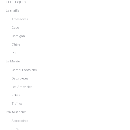
ETTRUSQUES
La maille
Accessoires
Cape
Cardigan
Châle
Pull
La Mariée
Combi-Pantalons
Deux pièces
Les Amovibles
Robes
Traînes
Prix tout doux
Accessoires
Jupe