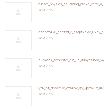
Delicate_physics_governing_plinko_offer_a_un
5 août 2026
Бесплатный_доступ_к_азартному_миру_с_ol
5 août 2026
Fövqəladə_atmosfer_pin_up_dünyasında_xəyallar
5 août 2026
Путь_от_простых_ставок_до_крупных_выиг
5 août 2026