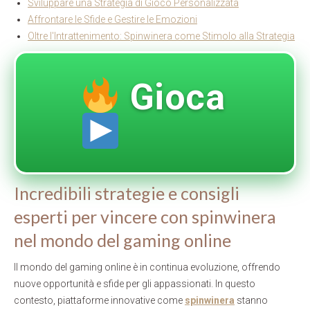
Sviluppare una Strategia di Gioco Personalizzata
Affrontare le Sfide e Gestire le Emozioni
Oltre l'Intrattenimento: Spinwinera come Stimolo alla Strategia
Gioca
Incredibili strategie e consigli
esperti per vincere con spinwinera
nel mondo del gaming online
Il mondo del gaming online è in continua evoluzione, offrendo
nuove opportunità e sfide per gli appassionati. In questo
contesto, piattaforme innovative come
spinwinera
stanno