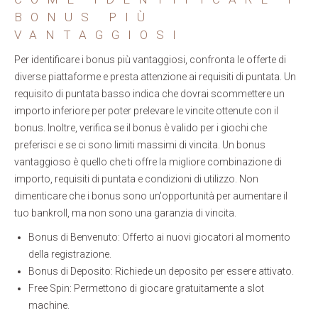
BONUS PIÙ
VANTAGGIOSI
Per identificare i bonus più vantaggiosi, confronta le offerte di
diverse piattaforme e presta attenzione ai requisiti di puntata. Un
requisito di puntata basso indica che dovrai scommettere un
importo inferiore per poter prelevare le vincite ottenute con il
bonus. Inoltre, verifica se il bonus è valido per i giochi che
preferisci e se ci sono limiti massimi di vincita. Un bonus
vantaggioso è quello che ti offre la migliore combinazione di
importo, requisiti di puntata e condizioni di utilizzo. Non
dimenticare che i bonus sono un'opportunità per aumentare il
tuo bankroll, ma non sono una garanzia di vincita.
Bonus di Benvenuto: Offerto ai nuovi giocatori al momento
della registrazione.
Bonus di Deposito: Richiede un deposito per essere attivato.
Free Spin: Permettono di giocare gratuitamente a slot
machine.