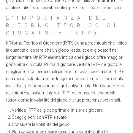
garanzia di successo. Considera anche l'utilizzo di strumenti di
analisi statistica disponibili online per semplificare il processo.
L'IMPORTANZA DEL
RITORNO TEORICO AL
GIOCATORE (RTP)
Il Ritorno Teorico al Giocatore (RTP) è una percentuale che indica
la quantità di denaro che un gioco restituisce ai giocatori nel
lungo termine. Un RTP elevato indica che il gioco offre maggiori
possibilità di vincita. Prima di giocare, verifica l'RTP del gioco e
scegli quelli con percentuali più alte. Tuttavia, ricorda che l'RTP è
una media calcolata su un lungo periodo di tempo e che i risultati
individuali possono variare significativamente. Non basare le tue
decisioni esclusivamente sull'RTP, ma considera anche altri
fattori come la volatilità del gioco e le tue preferenze personali.
Verifica l'RTP del gioco prima di iniziare a giocare.
Scegli giochi con RTP elevato.
Considera la volatilità del gioco.
Non basare le tue decisioni esclusivamente sull'RTP.