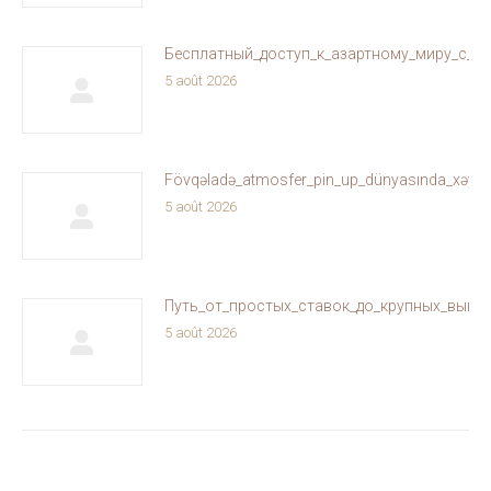
Бесплатный_доступ_к_азартному_миру_с_ol
5 août 2026
Fövqəladə_atmosfer_pin_up_dünyasında_xəyallar
5 août 2026
Путь_от_простых_ставок_до_крупных_выиг
5 août 2026