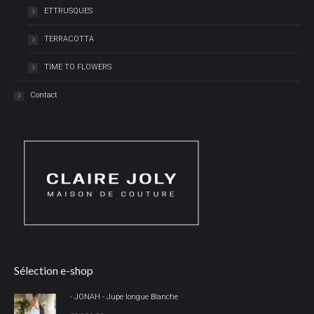
ETTRUSQUES
TERRACOTTA
TIME TO FLOWERS
Contact
Sélection e-shop
- JONAH - Jupe longue Blanche