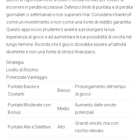
incorrere in perdite eccessive. Definisci limiti di puntata e di perdita
giornalieri o settimanali e non superarli mai. Considera il bankroll
come un investimento e non come una fonte di reddito garantita.
Questo approccio prudente ti aiuterà a prolungare la tua
esperienza di gioco e ad aumentare le tue possibilità di vincita nel
lungo termine. Ricorda che il gioco dovrebbe essere un'attività
divertente e non una fonte di stress finanziario.
Strategia
Livello di Rischio
Potenziale Vantaggio
Puntate Basse e
Prolungamento del tempo
Basso
Costanti
di gioco
Puntate Moderate con
Aumento delle vincite
Medio
Bonus
potenziali
Grandi vincite, ma con
Puntate Alte e Selettive
Alto
rischio elevato