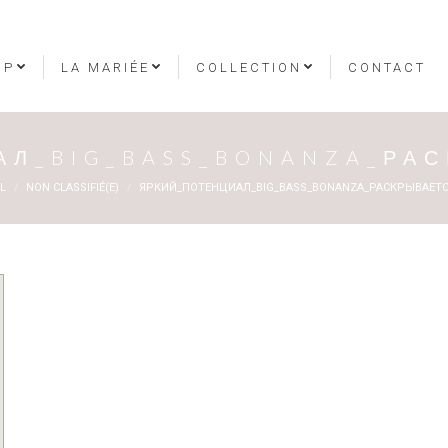
OP
LA MARIÉE
COLLECTION
CONTACT
АЛ_BIG_BASS_BONANZA_РАС
tes ici :
L
NON CLASSIFIÉ(E)
ЯРКИЙ_ПОТЕНЦИАЛ_BIG_BASS_BONANZA_РАСКРЫВАЕТС