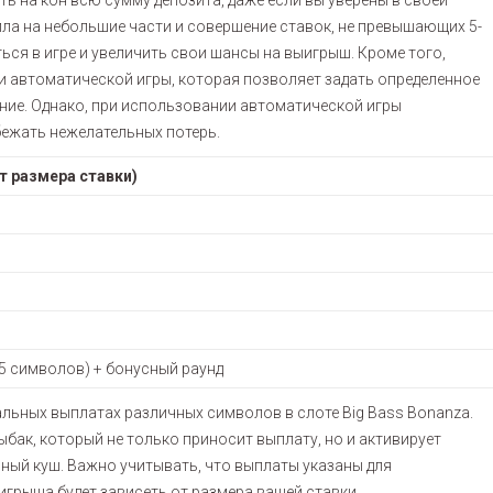
ть на кон всю сумму депозита, даже если вы уверены в своей
лла на небольшие части и совершение ставок, не превышающих 5-
ься в игре и увеличить свои шансы на выигрыш. Кроме того,
автоматической игры, которая позволяет задать определенное
ние. Однако, при использовании автоматической игры
бежать нежелательных потерь.
т размера ставки)
 5 символов) + бонусный раунд
альных выплатах различных символов в слоте Big Bass Bonanza.
бак, который не только приносит выплату, но и активирует
пный куш. Важно учитывать, что выплаты указаны для
грыша будет зависеть от размера вашей ставки.