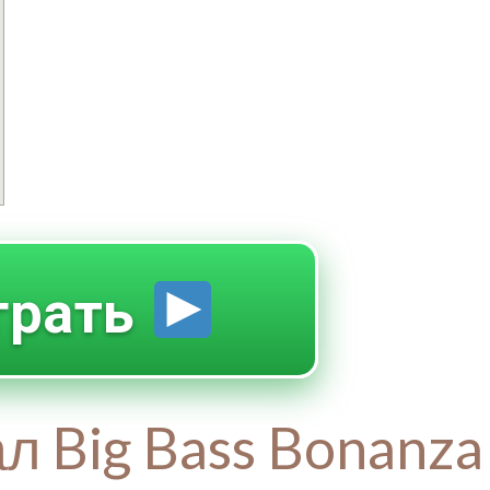
грать
л Big Bass Bonanza