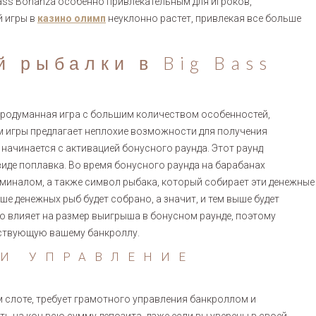
Bass Bonanza особенно привлекательным для игроков,
й игры в
казино олимп
неуклонно растет, привлекая все больше
 рыбалки в Big Bass
 продуманная игра с большим количеством особенностей,
 игры предлагает неплохие возможности для получения
начинается с активацией бонусного раунда. Этот раунд
виде поплавка. Во время бонусного раунда на барабанах
иналом, а также символ рыбака, который собирает эти денежные
е денежных рыб будет собрано, а значит, и тем выше будет
ю влияет на размер выигрыша в бонусном раунде, поэтому
тствующую вашему банкроллу.
 И УПРАВЛЕНИЕ
ом слоте, требует грамотного управления банкроллом и