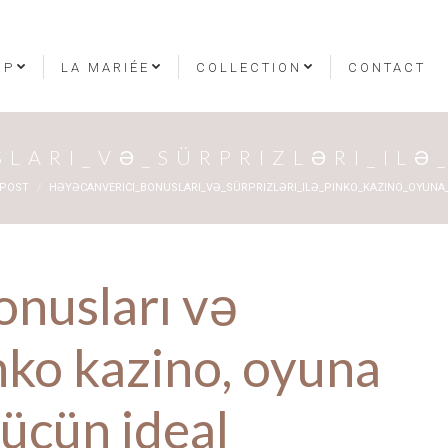
OP
LA MARIÉE
COLLECTION
CONTACT
LARI_VƏ_SÜRPRIZLƏRI_ILƏ
ci :
POST
HƏYƏCANVERICI_BONUSLARI_VƏ_SÜRPRIZLƏRI_ILƏ_PINKO_KAZINO_OYUNA
onusları və
inko kazino, oyuna
 üçün ideal