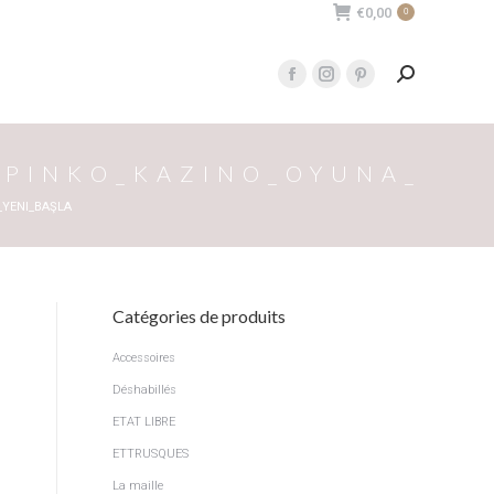
€
0,00
0
Recherche
Facebook
Instagram
Pinterest
:
page
page
page
opens
opens
opens
_PINKO_KAZINO_OYUNA_YEN
in
in
in
new
new
new
_YENI_BAŞLA
window
window
window
Catégories de produits
Accessoires
Déshabillés
ETAT LIBRE
ETTRUSQUES
La maille