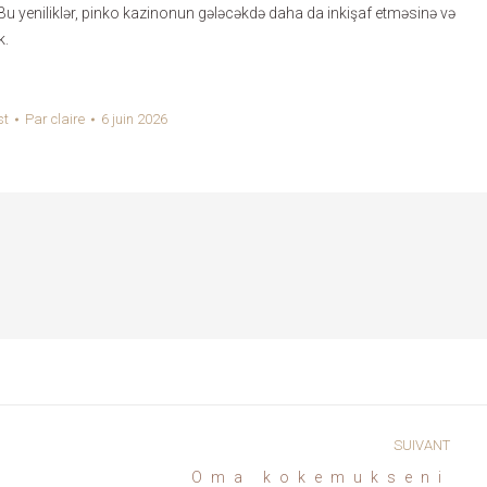
ır. Bu yeniliklər, pinko kazinonun gələcəkdə daha da inkişaf etməsinə və
k.
st
Par
claire
6 juin 2026
SUIVANT
Oma kokemukseni