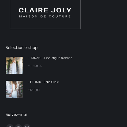
Sélection e-shop
- JONAH - Jupe longue Blanche
€
1.200,00
- ETHNIK - Robe Civile
€
580,00
Suivez-moi
Trouvez nous sur :