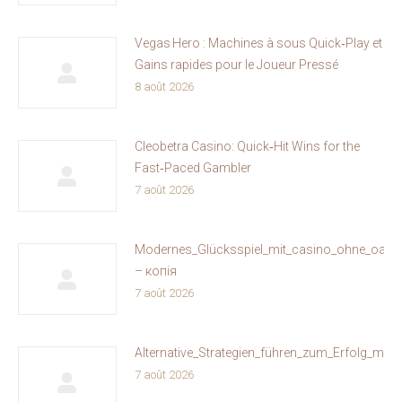
Vegas Hero : Machines à sous Quick‑Play et
Gains rapides pour le Joueur Pressé
8 août 2026
Cleobetra Casino: Quick‑Hit Wins for the
Fast‑Paced Gambler
7 août 2026
Modernes_Glücksspiel_mit_casino_ohne_oasis
– копія
7 août 2026
Alternative_Strategien_führen_zum_Erfolg_mit
7 août 2026