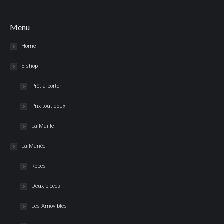
Menu
Home
E-shop
Prêt-a-porter
Prix tout doux
La Maille
La Mariée
Robes
Deux pièces
Les Amovibles