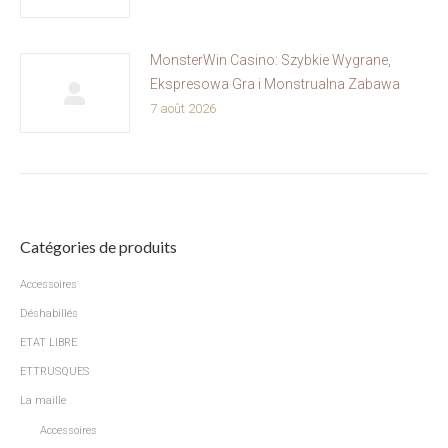
MonsterWin Casino: Szybkie Wygrane,
Ekspresowa Gra i Monstrualna Zabawa
7 août 2026
Catégories de produits
Accessoires
Déshabillés
ETAT LIBRE
ETTRUSQUES
La maille
Accessoires