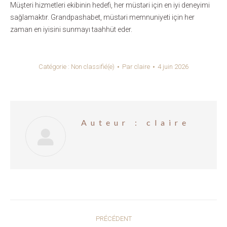
Müşteri hizmetleri ekibinin hedefi, her müstəri için en iyi deneyimi
sağlamaktır. Grandpashabet, müstəri memnuniyeti için her
zaman en iyisini sunmayı taahhüt eder.
Catégorie :
Non classifié(e)
Par
claire
4 juin 2026
Auteur :
claire
Navigation
PRÉCÉDENT
article