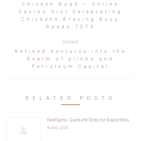
Chicken Road – Online
Casino Slot Celebrating
Article
Chickens Braving Busy
précédent
Roads.7573
:
SUIVANT
Refined Ventures into the
Article
Realm of plinko and
suivant
Petroleum Capital
:
RELATED POSTS
ReefSpins: Quick‑Hit Slots for Rapid Wins
8 août 2026