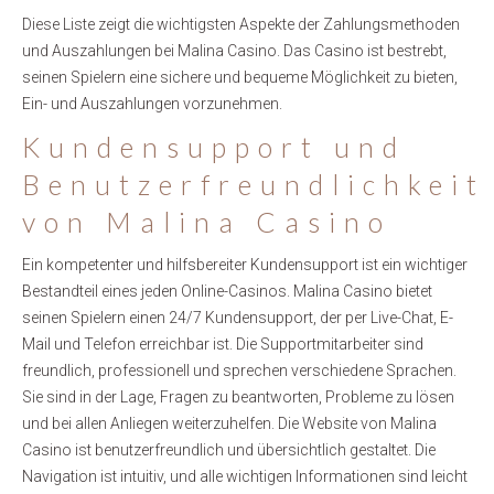
Diese Liste zeigt die wichtigsten Aspekte der Zahlungsmethoden
und Auszahlungen bei Malina Casino. Das Casino ist bestrebt,
seinen Spielern eine sichere und bequeme Möglichkeit zu bieten,
Ein- und Auszahlungen vorzunehmen.
Kundensupport und
Benutzerfreundlichkeit
von Malina Casino
Ein kompetenter und hilfsbereiter Kundensupport ist ein wichtiger
Bestandteil eines jeden Online-Casinos. Malina Casino bietet
seinen Spielern einen 24/7 Kundensupport, der per Live-Chat, E-
Mail und Telefon erreichbar ist. Die Supportmitarbeiter sind
freundlich, professionell und sprechen verschiedene Sprachen.
Sie sind in der Lage, Fragen zu beantworten, Probleme zu lösen
und bei allen Anliegen weiterzuhelfen. Die Website von Malina
Casino ist benutzerfreundlich und übersichtlich gestaltet. Die
Navigation ist intuitiv, und alle wichtigen Informationen sind leicht