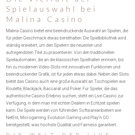
Spielauswahl bei
Malina Casino
Malina Casino bietet eine beeindruckende Auswahl an Spielen, die
für jeden Geschmack etwas bereithalten. Die Spielbibliothek wird
ständig erweitert, um den Spielern die neuesten und
aufregendsten Titel zu präsentieren. Von den traditionellen
Spielautomaten, die an die klassischen Spielhallen erinnern, bis
hin zu modernen Video-Slots mit innovativen Funktionen und
beeindruckender Grafik, ist für jeden etwas dabei. Neben den Slots
bietet das Casino auch eine große Auswahl an Tischspielen wie
Roulette, Blackjack, Baccarat und Poker. Für Spieler, die das
authentische Casino-Erlebnis suchen, steht ein Live-Casino zur
Verfügung, in dem man mit echten Dealern in Echtzeit spielen
kann. Die Spiele werden von führenden Softwareanbietern wie
NetEnt, Microgaming, Evolution Gaming und Play'n GO
bereitgestellt, was höchste Qualität und Fairness garantiert.