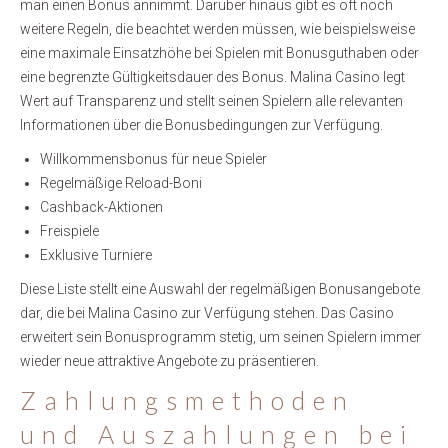
man einen Bonus annimmt. Darüber hinaus gibt es oft noch
weitere Regeln, die beachtet werden müssen, wie beispielsweise
eine maximale Einsatzhöhe bei Spielen mit Bonusguthaben oder
eine begrenzte Gültigkeitsdauer des Bonus. Malina Casino legt
Wert auf Transparenz und stellt seinen Spielern alle relevanten
Informationen über die Bonusbedingungen zur Verfügung.
Willkommensbonus für neue Spieler
Regelmäßige Reload-Boni
Cashback-Aktionen
Freispiele
Exklusive Turniere
Diese Liste stellt eine Auswahl der regelmäßigen Bonusangebote
dar, die bei Malina Casino zur Verfügung stehen. Das Casino
erweitert sein Bonusprogramm stetig, um seinen Spielern immer
wieder neue attraktive Angebote zu präsentieren.
Zahlungsmethoden
und Auszahlungen bei