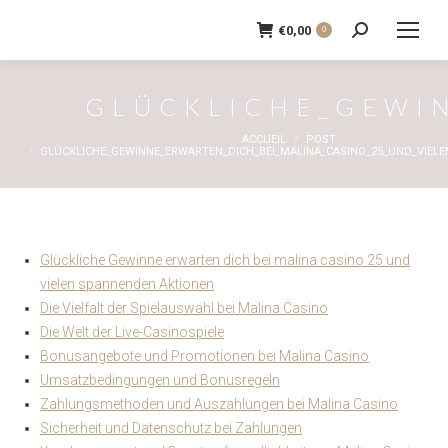
€
0,00
0
Recherche
:
GLÜCKLICHE_GEWIN
Vous êtes ici :
ACCUEIL
POST
GLÜCKLICHE_GEWINNE_ERWARTEN_DICH_BEI_MALINA_CASINO_25_UND_VIEL
Glückliche Gewinne erwarten dich bei malina casino 25 und
vielen spannenden Aktionen
Die Vielfalt der Spielauswahl bei Malina Casino
Die Welt der Live-Casinospiele
Bonusangebote und Promotionen bei Malina Casino
Umsatzbedingungen und Bonusregeln
Zahlungsmethoden und Auszahlungen bei Malina Casino
Sicherheit und Datenschutz bei Zahlungen