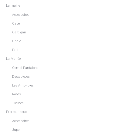
La maille
Accessoires
Cape
Cardigan
Châle
Pull
La Mariée
Combi-Pantalons
Deux pièces
Les Amovibles
Robes
Traînes
Prix tout doux
Accessoires
Jupe