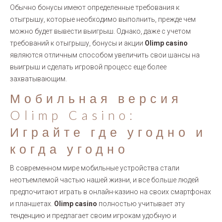
Обычно бонусы имеют определенные требования к
отыгрышу, которые необходимо выполнить, прежде чем
можно будет вывести выигрыш. Однако, даже с учетом
требований к отыгрышу, бонусы и акции
Olimp casino
являются отличным способом увеличить свои шансы на
выигрыш и сделать игровой процесс еще более
захватывающим.
Мобильная версия
Olimp Casino:
Играйте где угодно и
когда угодно
В современном мире мобильные устройства стали
неотъемлемой частью нашей жизни, и все больше людей
предпочитают играть в онлайн-казино на своих смартфонах
и планшетах.
Olimp casino
полностью учитывает эту
тенденцию и предлагает своим игрокам удобную и