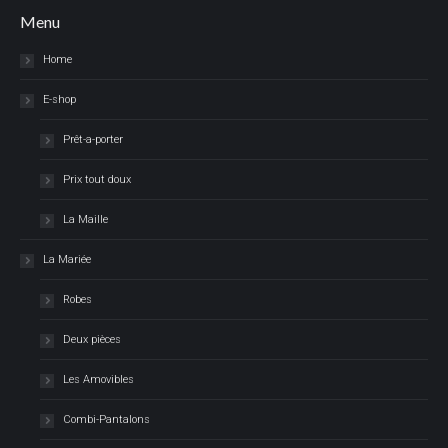
Menu
Home
E-shop
Prêt-a-porter
Prix tout doux
La Maille
La Mariée
Robes
Deux pièces
Les Amovibles
Combi-Pantalons