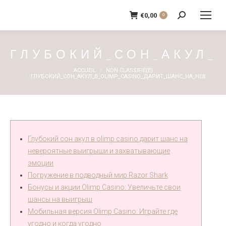
€
0,00
0
Recherche
:
ГЛУБОКИЙ_СОН_АКУЛ_
Vous êtes ici :
ACCUEIL
NON CLASSIFIÉ(E)
ГЛУБОКИЙ_СОН_АКУЛ_В_OLIMP_CASINO_ДАРИТ_ШАНС_НА_НЕВ
Глубокий сон акул в olimp casino дарит шанс на
невероятные выигрыши и захватывающие
эмоции
Погружение в подводный мир Razor Shark
Бонусы и акции Olimp Casino: Увеличьте свои
шансы на выигрыш
Мобильная версия Olimp Casino: Играйте где
угодно и когда угодно