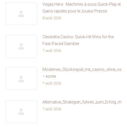
Vegas Hero : Machines à sous Quick‑Play et
Gains rapides pour le Joueur Pressé
8 août 2026
Cleobetra Casino: Quick‑Hit Wins for the
Fast‑Paced Gambler
7 août 2026
Modernes_Glücksspiel_mit_casino_ohne_oasis
– копія
7 août 2026
Alternative_Strategien_führen_zum_Erfolg_mit
7 août 2026