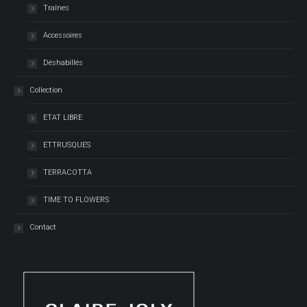
Traînes
Accessoires
Déshabillés
Collection
ETAT LIBRE
ETTRUSQUES
TERRACOTTA
TIME TO FLOWERS
Contact