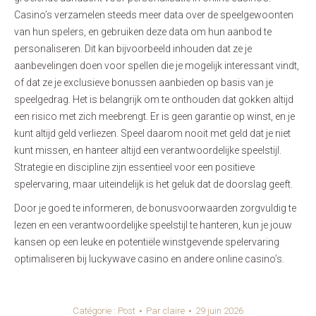
Casino’s verzamelen steeds meer data over de speelgewoonten
van hun spelers, en gebruiken deze data om hun aanbod te
personaliseren. Dit kan bijvoorbeeld inhouden dat ze je
aanbevelingen doen voor spellen die je mogelijk interessant vindt,
of dat ze je exclusieve bonussen aanbieden op basis van je
speelgedrag. Het is belangrijk om te onthouden dat gokken altijd
een risico met zich meebrengt. Er is geen garantie op winst, en je
kunt altijd geld verliezen. Speel daarom nooit met geld dat je niet
kunt missen, en hanteer altijd een verantwoordelijke speelstijl.
Strategie en discipline zijn essentieel voor een positieve
spelervaring, maar uiteindelijk is het geluk dat de doorslag geeft.
Door je goed te informeren, de bonusvoorwaarden zorgvuldig te
lezen en een verantwoordelijke speelstijl te hanteren, kun je jouw
kansen op een leuke en potentiële winstgevende spelervaring
optimaliseren bij luckywave casino en andere online casino’s.
Catégorie :
Post
Par
claire
29 juin 2026