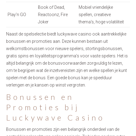
Book of Dead,
Mobiel vriendelijke
Play'n GO
Reactoonz, Fire
spellen, creatieve
Joker
thema's, hoge volatiliteit
Naast de spelselectie biedt luckywave casino ook aantrekkelijke
bonussen en promoties aan. Deze kunnen bestaan uit
welkomstbonussen voor nieuwe spelers, stortingsbonussen,
gratis spins en loyaliteitsprogramma's voor vaste spelers. Het is
altijd belangrijk om de bonusvoorwaarden zorgvuldig te lezen,
om te begrijpen wat de inzetvereisten zijn en welke spellen je kunt
spelen met de bonus. Een goede bonus kan je speelduur
verlengen en je kansen op winst vergroten.
Bonussen en
Promoties bij
Luckywave Casino
Bonussen en promoties zijn een belangrijk onderdeel van de