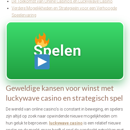
De Toekomst van Online Casino’s en Luckywave Casino
Verdere Mogelijkheden en Strategieën voor een Verhoogde
Speelervaring
Spelen
Geweldige kansen voor winst met
luckywave casino en strategisch spel
De wereld van online casino’s is constant in beweging, en spelers
zijn altijd op zoek naar opwindende nieuwe mogelijkheden om
hun geluk te beproeven.
luckywave casino
is een relatief nieuwe