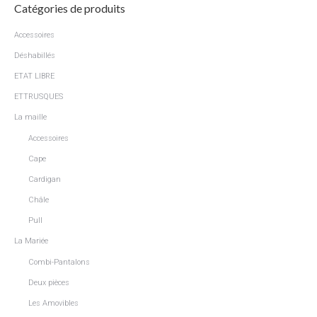
Catégories de produits
Accessoires
Déshabillés
ETAT LIBRE
ETTRUSQUES
La maille
Accessoires
Cape
Cardigan
Châle
Pull
La Mariée
Combi-Pantalons
Deux pièces
Les Amovibles