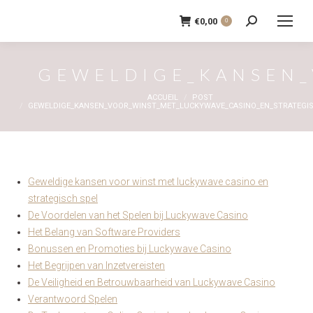
€
0,00
0
Recherche
:
GEWELDIGE_KANSEN_
Vous êtes ici :
ACCUEIL
POST
GEWELDIGE_KANSEN_VOOR_WINST_MET_LUCKYWAVE_CASINO_EN_STRATEGI
Geweldige kansen voor winst met luckywave casino en
strategisch spel
De Voordelen van het Spelen bij Luckywave Casino
Het Belang van Software Providers
Bonussen en Promoties bij Luckywave Casino
Het Begrijpen van Inzetvereisten
De Veiligheid en Betrouwbaarheid van Luckywave Casino
Verantwoord Spelen